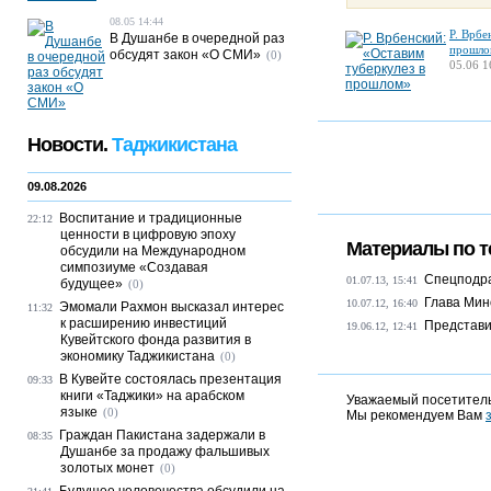
08.05 14:44
Р. Врбе
В Душанбе в очередной раз
прошло
обсудят закон «О СМИ»
(0)
05.06 1
Новости.
Таджикистана
09.08.2026
Воспитание и традиционные
22:12
ценности в цифровую эпоху
Материалы по т
обсудили на Международном
симпозиуме «Создавая
Спецподра
01.07.13, 15:41
будущее»
(0)
Глава Мин
10.07.12, 16:40
Эмомали Рахмон высказал интерес
11:32
к расширению инвестиций
Представи
19.06.12, 12:41
Кувейтского фонда развития в
экономику Таджикистана
(0)
В Кувейте состоялась презентация
09:33
книги «Таджики» на арабском
Уважаемый посетитель
языке
(0)
Мы рекомендуем Вам
Граждан Пакистана задержали в
08:35
Душанбе за продажу фальшивых
золотых монет
(0)