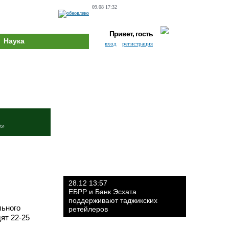
09.08 17:32
Привет, гость
Наука
вход
регистрация
и»
28.12 13:57
ЕБРР и Банк Эсхата
поддерживают таджикских
льного
ретейлеров
ят 22-25