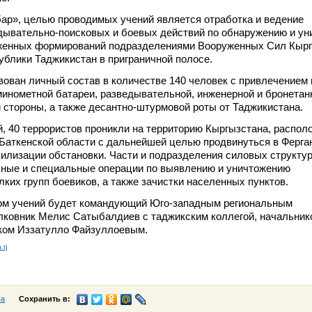
ар», целью проводимых учений является отработка и ведение
дывательно-поисковых и боевых действий по обнаружению и у
женных формирований подразделениями Вооруженных Сил Кыр
ублики Таджикистан в приграничной полосе.
вован личный состав в количестве 140 человек с привлечением 
минометной батареи, разведывательной, инженерной и бронетан
й стороны, а также десантно-штурмовой роты от Таджикистана.
, 40 террористов проникли на территорию Кыргызстана, распо
Баткенской области с дальнейшей целью продвинуться в Ферга
илизации обстановки. Части и подразделения силовых структу
кные и специальные операции по выявлению и уничтожению
ких групп боевиков, а также зачистки населенных пунктов.
ом учений будет командующий Юго-западным региональным
лковник Мелис Сатыбалдиев с таджикским коллегой, начальни
иком Иззатулло Файзуллоевым.
.tj
са
Сохранить в: