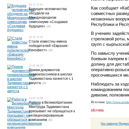
04.11 21:41
Как сообщает «Каб
Будущее человечества
совместных разве
обсудили на
Международном
незаконных воору
симпозиуме «Создавая
Республики и Респ
будущее»
(0)
В учениях задейст
24.10 13:33
стрелковой роты, 
Стали известны имена
групп с кыргызско
победителей «Евразия-
Кинофест»
(0)
По замыслу учений
боевым лагерем в 
долину для дестаб
22.05 08:57
оперативно-розыс
Прием документов
первоклассников в школах
просочившихся мел
Таджикистана начнется с 1
августа
(0)
Наблюдать за ход
командованием по
дивизии, полковн
14.05 16:08
Источник:
http://www.avesta
Работа в Великобритании:
Минтруда Таджикистана
обсудить
призывает не обращаться к
нелицензированным
компаниям
(0)
На главную Яндек