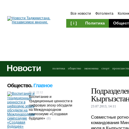
Все новости
Фотолента
Колон
[ i ]
Политика
Общест
Новости
политика
общество
экономика
спорт
происшеств
Общество.
Главное
Подразделе
05.11 22:12
Кыргызстан
Воспитание и
традиционные ценности в
цифровую эпоху обсудили
23.07.2013, 14:11
на Международном
симпозиуме «Создавая
Совместные ротно-
будущее»
(0)
командования Мин
июля в Кыргызстан