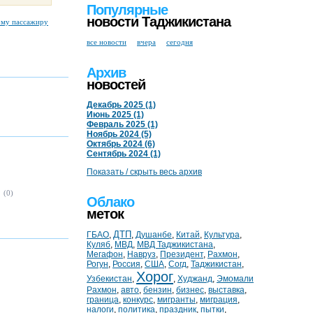
Популярные
новости Таджикистана
ому пассажиру
все новости
вчера
сегодня
Архив
новостей
Декабрь 2025 (1)
Июнь 2025 (1)
Февраль 2025 (1)
Ноябрь 2024 (5)
Октябрь 2024 (6)
Сентябрь 2024 (1)
Показать / скрыть весь архив
(0)
Облако
меток
ДТП
ГБАО
,
,
Душанбе
,
Китай
,
Культура
,
Куляб
,
МВД
,
МВД Таджикистана
,
Мегафон
,
Навруз
,
Президент
,
Рахмон
,
Рогун
,
Россия
,
США
,
Согд
,
Таджикистан
,
Хорог
Узбекистан
,
,
Худжанд
,
Эмомали
Рахмон
,
авто
,
бензин
,
бизнес
,
выставка
,
граница
,
конкурс
,
мигранты
,
миграция
,
налоги
,
политика
,
праздник
,
пытки
,