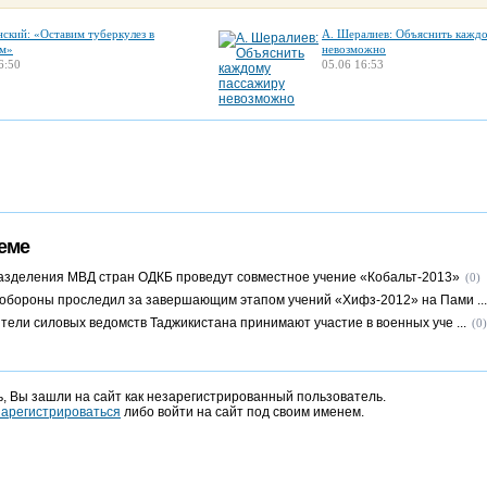
нский: «Оставим туберкулез в
А. Шералиев: Объяснить кажд
м»
невозможно
6:50
05.06 16:53
еме
зделения МВД стран ОДКБ проведут совместное учение «Кобальт-2013»
(0)
обороны проследил за завершающим этапом учений «Хифз-2012» на Пами ...
тели силовых ведомств Таджикистана принимают участие в военных уче ...
(0)
, Вы зашли на сайт как незарегистрированный пользователь.
зарегистрироваться
либо войти на сайт под своим именем.