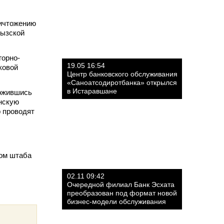
ничтожению
гызской
горно-
19.05 16:54
ковой
Центр банковского обслуживания
«Саноатсодиротбанка» открылся
в Истаравшане
ложившись
нскую
р проводят
ком штаба
02.11 09:42
Очередной филиал Банк Эсхата
преобразован под формат новой
бизнес-модели обслуживания