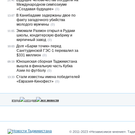
Будущее человечества обсудили на
21:41
Международном симпозиуме
«Создавая будущее»
(0)
В Канибадаме задержаны двое по
13:07
факту загадочного убийства
молодого мужчины
(0)
Эмомали Рахмон открыл в Рудаки
11:05
школы, кондитерскую фабрику и
кирпичный завод
(0)
Долг «Барки точик» перед
10:03
Сангтудинской ГЭС-1 перевалил за
$331 миллион
(0)
Юношеская сборная Таджикистана
09:59
вышла в финальную часть Кубка
Азии по футболу
(0)
Стали известны имена победителей
13:33
«Евразия-Кинофест»
(0)
вчера
сегодня
все новости
© 2011-2023 «Независимое мнение». Таджи