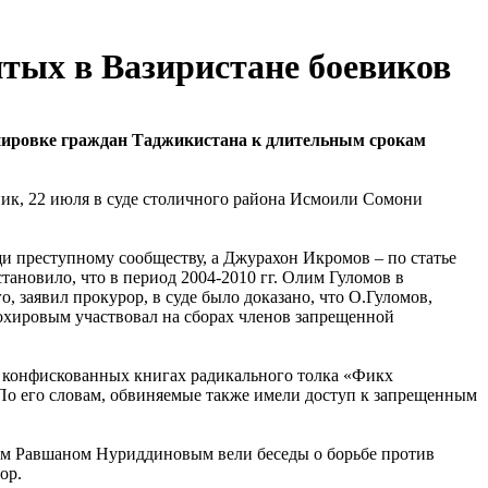
итых в Вазиристане боевиков
ппировке граждан Таджикистана к длительным срокам
ник, 22 июля в суде столичного района Исмоили Сомони
мощи преступному сообществу, а Джурахон Икромов – по статье
тановило, что в период 2004-2010 гг. Олим Гуломов в
, заявил прокурор, в суде было доказано, что О.Гуломов,
ировым участвовал на сборах членов запрещенной
и конфискованных книгах радикального толка «Фикх
 По его словам, обвиняемые также имели доступ к запрещенным
ятем Равшаном Нуриддиновым вели беседы о борьбе против
ор.