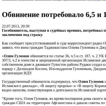
Обвинение потребовало 6,5 и 
22.07.2013, 20:39
Гособвинитель, выступая в судебных прениях, потребовал 
заключения под стражу.
Как сообщает присутствовавший в суде корреспондент радио О
заявил, что вина граждан Таджикистана Олима Гуломова и Дж
«
Олим Гуломов
обвиняется по статье 36, ч.5 и ст. 187, ч. 2 
307/3, ч.2 в членстве в запрещенной организации Исламское дв
собственном доме в джамаате Гулистон района Рудаки создал кл
наряду с Дилшодом Косони, Илолиддином Гуломовым, Джурах
организации ИДУ.
Государственный обвинитель подчеркнул, что
Олим Гуломов
Исламского джихада», «В защиту пророка» и «В защиту Корана
видео-записям, повествующим о деятельности Исламской парти
"Кроме того, Олим Гуломов, во время посещения дома своего 
граждан США на территории Афганистана и давали советы по то