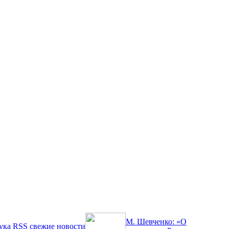
М. Шевченко: «О
ука
RSS
свежие новости