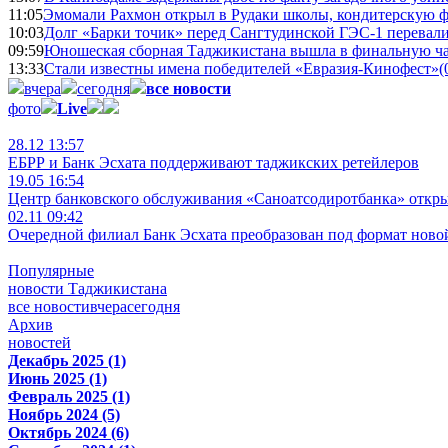
11:05
Эмомали Рахмон открыл в Рудаки школы, кондитерскую 
10:03
Долг «Барки точик» перед Сангтудинской ГЭС-1 перевали
09:59
Юношеская сборная Таджикистана вышла в финальную ча
13:33
Стали известны имена победителей «Евразия-Кинофест»
(
вчера
сегодня
все новости
фото
Live
28.12 13:57
ЕБРР и Банк Эсхата поддерживают таджикских ретейлеров
19.05 16:54
Центр банковского обслуживания «Саноатсодиротбанка» откр
02.11 09:42
Очередной филиал Банк Эсхата преобразован под формат ново
Популярные
новости Таджикистана
все новости
вчера
сегодня
Архив
новостей
Декабрь 2025 (1)
Июнь 2025 (1)
Февраль 2025 (1)
Ноябрь 2024 (5)
Октябрь 2024 (6)