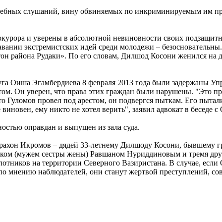
судебных слушаний, вину обвиняемых по инкриминируемым им пр
окурора и уверены в абсолютной невиновности своих подзащитны
вании экстремистских идей среди молодежи – безосновательны. 
он района Рудаки». По его словам, Дилшод Косони женился на д
уга Оиша Эгамбердиева 8 февраля 2013 года были задержаны Упр
стом. Он уверен, что права этих граждан были нарушены. "Это п
 что Гуломов провел под арестом, он подвергся пыткам. Его пыта
 виновен, ему никто не хотел верить", заявил адвокат в беседе с
ностью оправдан и выпущен из зала суда.
журахон Икромов – дядей 33-летнему Дилшоду Косони, бывшему 
ояком (мужем сестры жены) Равшаном Нуриддиновым и тремя др
лотников на территории Северного Вазиристана. В случае, есл
по мнению наблюдателей, они станут жертвой преступлений, со