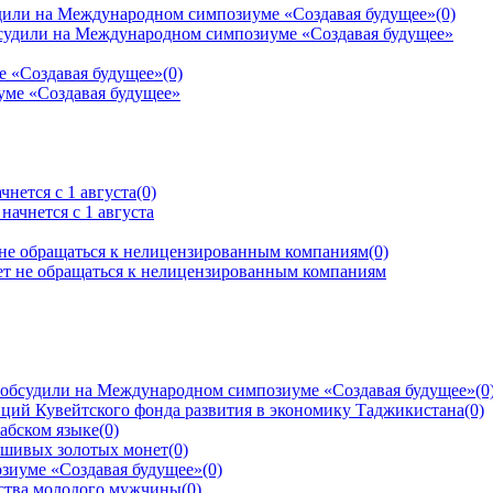
дили на Международном симпозиуме «Создавая будущее»
(0)
е «Создавая будущее»
(0)
нется с 1 августа
(0)
 не обращаться к нелицензированным компаниям
(0)
 обсудили на Международном симпозиуме «Создавая будущее»
(0
ций Кувейтского фонда развития в экономику Таджикистана
(0)
рабском языке
(0)
ьшивых золотых монет
(0)
зиуме «Создавая будущее»
(0)
йства молодого мужчины
(0)