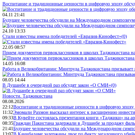
Воспитание и традиционные ценности в цифровую эпоху обсу
04.11 21:41
Будущее человечества обсудили на Международном симпозиум
24.10 13:33
Стали известны имена победителей «Евразия-Кинофест»
(0)
22.05 08:57
Прием документов первоклассников в школах Таджикистана нач
14.05 16:08
Работа в Великобритании: Минтруда Таджикистана призывает
08.05 14:44
В Душанбе в очередной раз обсудят закон «О СМИ»
(0)
Новости.
Таджикистана
08.08.2026
22:12
Воспитание и традиционные ценности в цифровую эпоху
11:32
Эмомали Рахмон высказал интерес к расширению инвести
09:33
В Кувейте состоялась презентация книги «Таджики» на а
08:35
Граждан Пакистана задержали в Душанбе за продажу фал
21:41
Будущее человечества обсудили на Международном симпо
13:07
В Канибадаме задержаны двое по факту загадочного уби