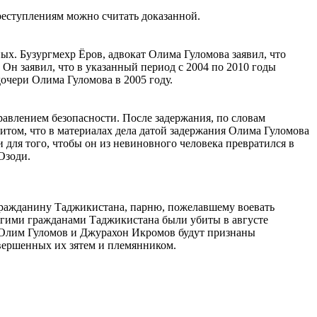
еступлениям можно считать доказанной.
х. Бузургмехр Ёров, адвокат Олима Гуломова заявил, что
Он заявил, что в указанный период с 2004 по 2010 годы
очери Олима Гуломова в 2005 году.
авлением безопасности. После задержания, по словам
ритом, что в материалах дела датой задержания Олима Гуломова
ли для того, чтобы он из невиновного человека превратился в
 Озоди.
гражданину Таджикистана, парню, пожелавшему воевать
угими гражданами Таджикистана были убиты в августе
и Олим Гуломов и Джурахон Икромов будут признаны
вершенных их зятем и племянником.