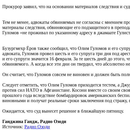
Прокурор заявил, что на основании материалов следствия и 
Тем не менее, адвокаты обвиняемых не согласны с мнением пр
материалы следствия, обвиняющие его подзащитного в препода
Гуломов «не проживал по указанному адресу в джамаате Гулист
Бузургмехр Ёров также сообщил, что Олим Гуломов и его супр
адвоката, Гуломов провел шесть и его супруга три дня под аре
и его супруги значится 16 февраля. За те шесть дней до этого,
обвиняемого. А когда все эти дни он твердил, что абсолютно не
Он считает, что Гуломов совсем не виновен и должен быть пол
Следует отметить, что Олим Гуломов приходится тестем, а Д
против сил НАТО в Афганистане. Косони вместе со своим св
прошлого года вследствие бомбардировок американских беспи
виновными и получат реальные сроки заключения под стражу, 
Ожидается, что суд вынесет решение в ближайшую пятницу.
Ганджина Гандж, Радио Озоди
Источник:
Радио Озоди