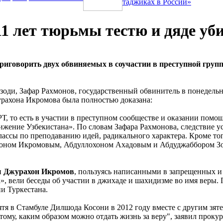
таджиках в России»
11 лет тюрьмы тестю и дяде уб
приговорить двух обвиняемых в соучастии в преступной гру
зоди, Зафар Рахмонов, государственный обвинитель в понедель
урахона Икромова была полностью доказана:
УК РТ, то есть в участии в преступном сообществе и оказании по
ижение Узбекистана». По словам Зафара Рахмонова, следствие ус
ассы по преподаванию идей, радикального характера. Кроме того
оном Икромовым, Абдуллохоном Ахадовым и Абдуджаббором Зох
и
Джурахон Икромов
, пользуясь написанными в запрещенных 
», вели беседы об участии в джихаде и шахидизме во имя веры.
и Туркестана.
зятя в Стамбуле Дилшода Косони в 2012 году вместе с другим з
му, каким образом можно отдать жизнь за веру", заявил прокур