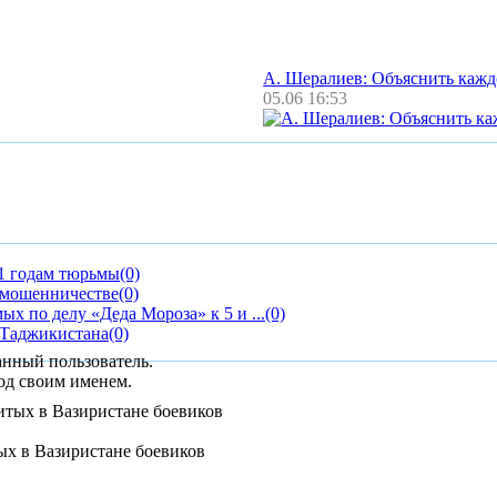
А. Шералиев: Объяснить каж
05.06 16:53
11 годам тюрьмы
(0)
 мошенничестве
(0)
х по делу «Деда Мороза» к 5 и ...
(0)
 Таджикистана
(0)
анный пользователь.
од своим именем.
ых в Вазиристане боевиков