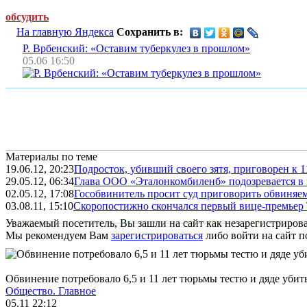
обсудить
На главную Яндекса
Сохранить в:
Р. Врбенский: «Оставим туберкулез в прошлом»
05.06 16:50
Материалы по теме
19.06.12, 20:23
Подросток, убивший своего зятя, приговорен к 
29.05.12, 06:34
Глава ООО «Эталонкомбиленб» подозревается в
02.05.12, 17:08
Гособвинитель просит суд приговорить обвиняемы
03.08.11, 15:10
Скоропостижно скончался первый вице-премьер
Уважаемый посетитель, Вы зашли на сайт как незарегистриров
Мы рекомендуем Вам
зарегистрироваться
либо войти на сайт п
Обвинение потребовало 6,5 и 11 лет тюрьмы тестю и дяде убит
Общество.
Главное
05.11 22:12