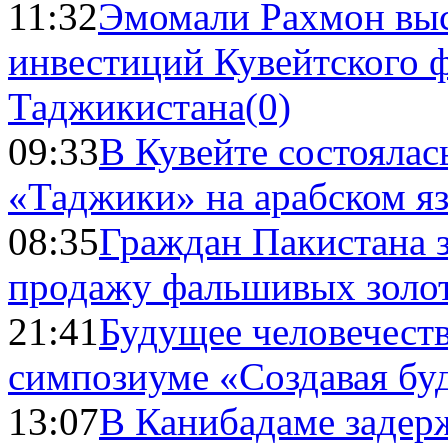
11:32
Эмомали Рахмон выс
инвестиций Кувейтского ф
Таджикистана
(0)
09:33
В Кувейте состоялас
«Таджики» на арабском я
08:35
Граждан Пакистана 
продажу фальшивых золо
21:41
Будущее человечест
симпозиуме «Создавая бу
13:07
В Канибадаме задер