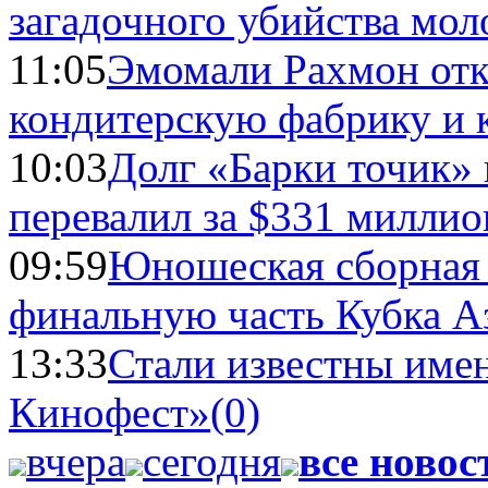
загадочного убийства мо
11:05
Эмомали Рахмон отк
кондитерскую фабрику и 
10:03
Долг «Барки точик»
перевалил за $331 миллио
09:59
Юношеская сборная
финальную часть Кубка А
13:33
Стали известны имен
Кинофест»
(0)
вчера
сегодня
все новос