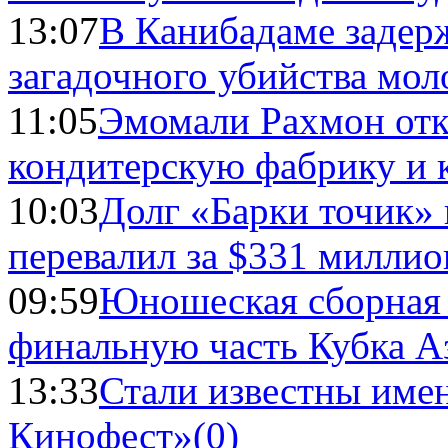
13:07
В Канибадаме задер
загадочного убийства мо
11:05
Эмомали Рахмон отк
кондитерскую фабрику и 
10:03
Долг «Барки точик»
перевалил за $331 миллио
09:59
Юношеская сборная
финальную часть Кубка А
13:33
Стали известны имен
Кинофест»
(0)