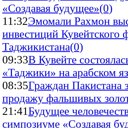
«Создавая будущее»
(0)
11:32
Эмомали Рахмон выс
инвестиций Кувейтского ф
Таджикистана
(0)
09:33
В Кувейте состоялас
«Таджики» на арабском я
08:35
Граждан Пакистана 
продажу фальшивых золо
21:41
Будущее человечест
симпозиуме «Создавая бу