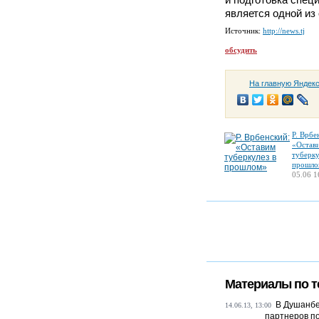
является одной из
Источник:
http://news.tj
обсудить
На главную Яндек
Р. Врбе
«Остав
туберку
прошло
05.06 1
Материалы по т
В Душанбе
14.06.13, 13:00
партнеров по