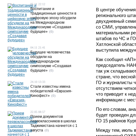
05.11 22:12
Воспитание и
В центре обучения
традиционные ценности в
регионального шта
цифровую эпоху обсудили
двухдневный семи
на Международном
со СМИ, управлени
симпозиуме «Создавая
будущее»
(0)
материальными ре
штабов по ЧС и ГО
Хатлонской област
04.11 21:41
выступила междун
Будущее человечества
обсудили на
Как сообщил «АП» 
Международном
председатель НА
симпозиуме «Создавая
будущее»
так уж складывают
(0)
стране, что весной
ГО и журналисты ч
24.10 13:33
Стали известны имена
отсутствием четко
победителей «Евразия-
что приводит к не
Кинофест»
(0)
информации с мес
По его словам, ан
22.05 08:57
будет проведен дл
Прием документов
ГО 15 районов Кур
первоклассников в школах
Таджикистана начнется с 1
Между тем, июль в
августа
(0)
мероприятий OXFA