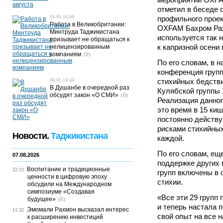
отметил в беседе 
14.05 16:08
профильного прое
Работа в Великобритании:
OXFAM Бахром Рах
Минтруда Таджикистана
используется так 
призывает не обращаться к
к капризной осени
нелицензированным
компаниям
(0)
По его словам, в 
конференция групп
08.05 14:44
стихийных бедстви
В Душанбе в очередной раз
Кулябской группы 
обсудят закон «О СМИ»
(0)
Реализация данного
это время в 15 ки
постоянно действ
рисками стихийных
Новости.
Таджикистана
каждой.
По его словам, ещ
07.08.2026
поддержке других
Воспитание и традиционные
22:12
групп включены в 
ценности в цифровую эпоху
стихии.
обсудили на Международном
симпозиуме «Создавая
«Все эти 29 групп
будущее»
(0)
и теперь настала 
Эмомали Рахмон высказал интерес
11:32
свой опыт на все 
к расширению инвестиций