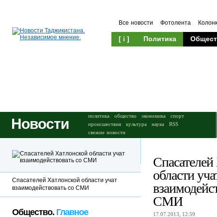
Все новости
Фотолента
Колон
[ i ]
Политика
Общест
Происшествия
Культура
политика
общество
экономика
спорт
Новости
происшествия
культура
наука
RSS
свежие новости
Спасателей
области уча
Спасателей Хатлонской области учат
взаимодейст
взаимодействовать со СМИ
СМИ
Общество.
Главное
17.07.2013, 12:59