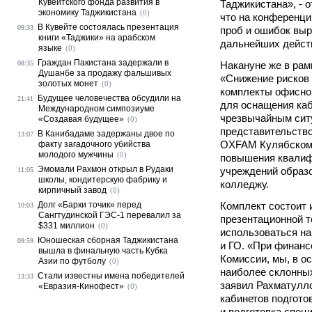
Кувейтского фонда развития в
Таджикистана», - 
экономику Таджикистана
(0)
что на конференци
В Кувейте состоялась презентация
09:33
проб и ошибок выр
книги «Таджики» на арабском
дальнейших дейст
языке
(0)
Граждан Пакистана задержали в
08:35
Накануне же в рам
Душанбе за продажу фальшивых
«Снижение рисков
золотых монет
(0)
комплекты офисног
Будущее человечества обсудили на
21:41
для оснащения каб
Международном симпозиуме
чрезвычайным сит
«Создавая будущее»
(0)
представительств
В Канибадаме задержаны двое по
13:07
OXFAM Кулябскому
факту загадочного убийства
молодого мужчины
(0)
повышения квалиф
Эмомали Рахмон открыл в Рудаки
учреждений образо
11:05
школы, кондитерскую фабрику и
колледжу.
кирпичный завод
(0)
Долг «Барки точик» перед
Комплект состоит 
10:03
Сангтудинской ГЭС-1 перевалил за
презентационной т
$331 миллион
(0)
использоваться на
Юношеская сборная Таджикистана
09:59
и ГО. «При финан
вышла в финальную часть Кубка
Комиссии, мы, в ос
Азии по футболу
(0)
наиболее склонных
Стали известны имена победителей
13:33
заявил Рахматулло
«Евразия-Кинофест»
(0)
кабинетов подгото
и подготовка спец