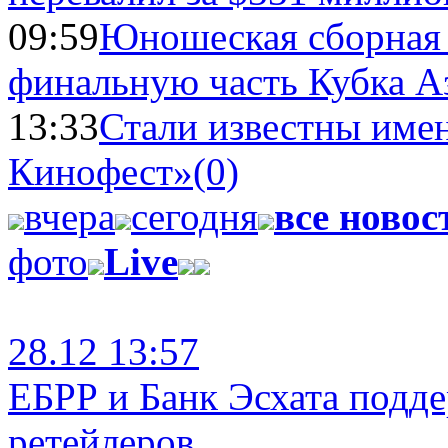
09:59
Юношеская сборная
финальную часть Кубка А
13:33
Стали известны имен
Кинофест»
(0)
вчера
сегодня
все новос
фото
Live
28.12 13:57
ЕБРР и Банк Эсхата подд
ретейлеров