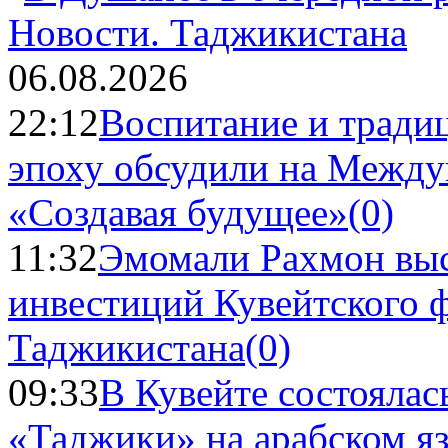
Новости.
Таджикистана
06.08.2026
22:12
Воспитание и тради
эпоху обсудили на Межд
«Создавая будущее»
(0)
11:32
Эмомали Рахмон выс
инвестиций Кувейтского ф
Таджикистана
(0)
09:33
В Кувейте состоялас
«Таджики» на арабском я