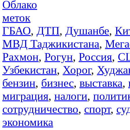
Облако
меток
ГБАО
,
ДТП
,
Душанбе
,
Ки
МВД Таджикистана
,
Мега
Рахмон
,
Рогун
,
Россия
,
С
Узбекистан
,
Хорог
,
Худжа
бензин
,
бизнес
,
выставка
,
миграция
,
налоги
,
полити
сотрудничество
,
спорт
,
су
экономика