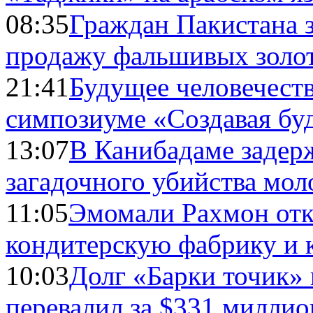
08:35
Граждан Пакистана 
продажу фальшивых золо
21:41
Будущее человечест
симпозиуме «Создавая бу
13:07
В Канибадаме задер
загадочного убийства мо
11:05
Эмомали Рахмон отк
кондитерскую фабрику и 
10:03
Долг «Барки точик»
перевалил за $331 миллио