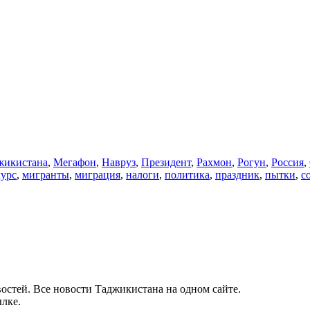
икистана
,
Мегафон
,
Навруз
,
Президент
,
Рахмон
,
Рогун
,
Россия
,
курс
,
мигранты
,
миграция
,
налоги
,
политика
,
праздник
,
пытки
,
с
остей. Все новости Таджикистана на одном сайте.
лке.