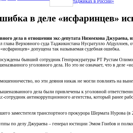
таджиках в России»
ошибка в деле «исфаринцев» и
овного дела в отношении экс-депутата Низомхона Джураева,
л глава Верховного суда Таджикистана Нусратулло Абдуллоев, о
ле «исфаринцев» допущена так называемая судебная ошибка.
ли осуждены бывший сотрудник Генпрокуратуры РТ Рустам Олим
еназванного уголовного дела. Но это не означает, что в деле «
 мошенничество, но эти деяния никак не могли повлиять на вын
ышеназванного дела были привлечены к уголовной ответственно
 экс-сотрудник антикоррупционного агентства, который ранее 
шего заместителя транспортного прокурора Шермата Нурова (в 2
уппы по делу Джураева – генерал юстиции Эмом Гоибов и пол