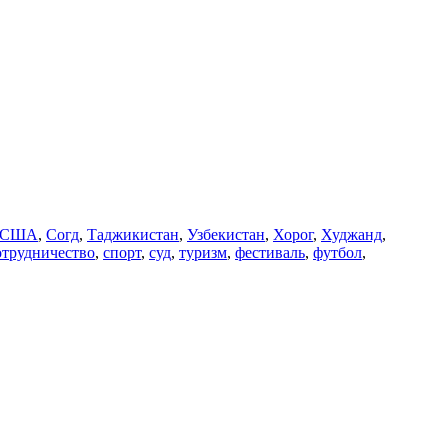
США
,
Согд
,
Таджикистан
,
Узбекистан
,
Хорог
,
Худжанд
,
отрудничество
,
спорт
,
суд
,
туризм
,
фестиваль
,
футбол
,