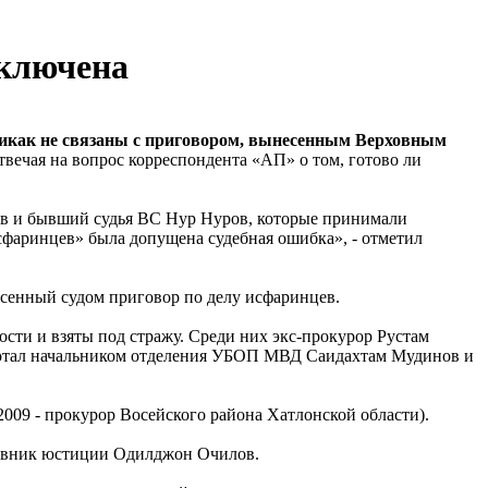
сключена
 никак не связаны с приговором, вынесенным Верховным
твечая на вопрос корреспондента «АП» о том, готово ли
ов и бывший судья ВС Нур Нуров, которые принимали
исфаринцев» была допущена судебная ошибка», - отметил
есенный судом приговор по делу исфаринцев.
сти и взяты под стражу. Среди них экс-прокурор Рустам
работал начальником отделения УБОП МВД Саидахтам Мудинов и
009 - прокурор Восейского района Хатлонской области).
ковник юстиции Одилджон Очилов.