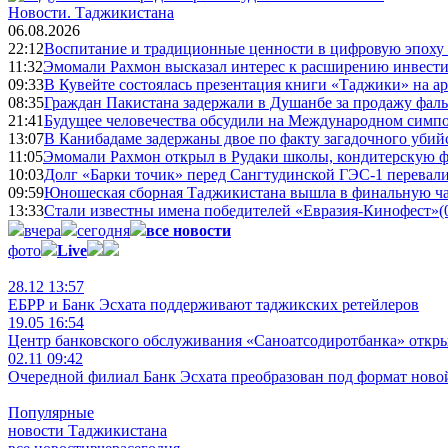
Новости.
Таджикистана
06.08.2026
22:12
Воспитание и традиционные ценности в цифровую эпоху
11:32
Эмомали Рахмон высказал интерес к расширению инвести
09:33
В Кувейте состоялась презентация книги «Таджики» на а
08:35
Граждан Пакистана задержали в Душанбе за продажу фал
21:41
Будущее человечества обсудили на Международном симпо
13:07
В Канибадаме задержаны двое по факту загадочного уби
11:05
Эмомали Рахмон открыл в Рудаки школы, кондитерскую 
10:03
Долг «Барки точик» перед Сангтудинской ГЭС-1 перевали
09:59
Юношеская сборная Таджикистана вышла в финальную ча
13:33
Стали известны имена победителей «Евразия-Кинофест»
(
вчера
сегодня
все новости
фото
Live
28.12 13:57
ЕБРР и Банк Эсхата поддерживают таджикских ретейлеров
19.05 16:54
Центр банковского обслуживания «Саноатсодиротбанка» откр
02.11 09:42
Очередной филиал Банк Эсхата преобразован под формат ново
Популярные
новости Таджикистана