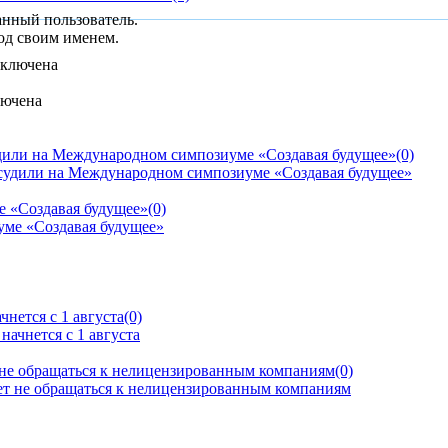
анный пользователь.
од своим именем.
лючена
дили на Международном симпозиуме «Создавая будущее»
(0)
е «Создавая будущее»
(0)
нется с 1 августа
(0)
 не обращаться к нелицензированным компаниям
(0)