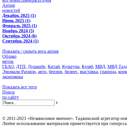
все новости
вчера
сегодня
Архив
новостей
Декабрь 2025 (1)
Июнь 2025 (1)
Февраль 2025 (1)
Ноябрь 2024 (5)
Октябрь 2024 (6)
Сентябрь 2024 (1)
Показать / скрыть весь архив
Облако
меток
ГБАО
,
ДТП
,
Душанбе
,
Китай
,
Культура
,
Куляб
,
МВД
,
МВД Тадж
Эмомали Рахмон
,
авто
,
бензин
,
бизнес
,
выставка
,
граница
,
кон
экономика
Показать все теги
Поиск
по сайту
© 2011-2023 «Независимое мнение». Таджикский агрегатор нов
Любое использование материалов приветствуется при гиперссы