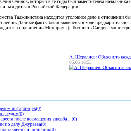
Очил Очилов, который в те годы был заместителем начальника 
ы и находится в Российской Федерации.
омства Таджикистана находится уголовное дело в отношении б
туплений. Данные факты были выявлены в ходе предварительног
аходится в подчинении Минпрома (в бытность Саидова министр
А. Шералиев: Объяснить каж
05.06 16:53
 делом исфаринцев
(0)
ред судом
(0)
реста после возмещения ущерба ...
(0)
н по делу Джураева
(0)
опоставленный чиновник
(0)