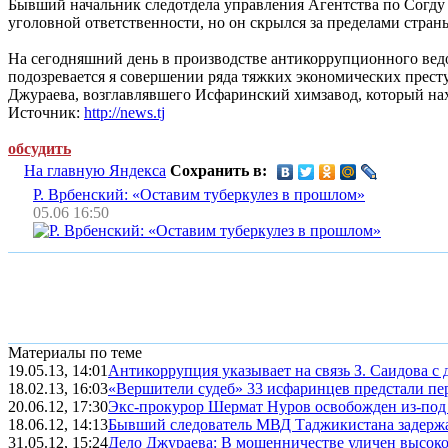
Бывший начальник следотдела управления Агентства по Согду 
уголовной ответственности, но он скрылся за пределами стран
На сегодняшний день в производстве антикоррупционного вед
подозревается я совершении ряда тяжких экономических прес
Джураева, возглавлявшего Исфаринский химзавод, который н
Источник:
http://news.tj
обсудить
На главную Яндекса
Сохранить в:
Р. Врбенский: «Оставим туберкулез в прошлом»
05.06 16:50
Материалы по теме
19.05.13, 14:01
Антикоррупция указывает на связь З. Саидова с
18.02.13, 16:03
«Вершители судеб» 33 исфаринцев предстали пе
20.06.12, 17:30
Экс-прокурор Шермат Нуров освобожден из-под а
18.06.12, 14:13
Бывший следователь МВД Таджикистана задержа
31.05.12, 15:24
Дело Джураева: В мошенничестве уличен высок