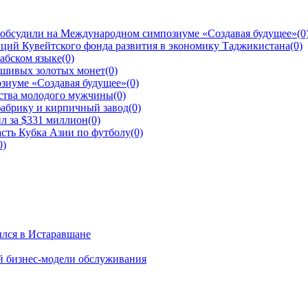
 обсудили на Международном симпозиуме «Создавая будущее»
(0
ций Кувейтского фонда развития в экономику Таджикистана
(0)
рабском языке
(0)
ьшивых золотых монет
(0)
зиуме «Создавая будущее»
(0)
йства молодого мужчины
(0)
фабрику и кирпичный завод
(0)
л за $331 миллион
(0)
сть Кубка Азии по футболу
(0)
0)
ылся в Истаравшане
й бизнес-модели обслуживания