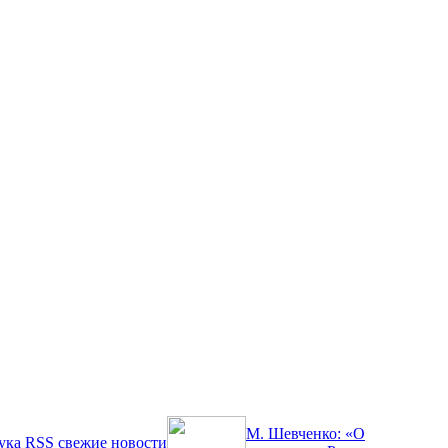
М. Шевченко: «О
ука
RSS
свежие новости