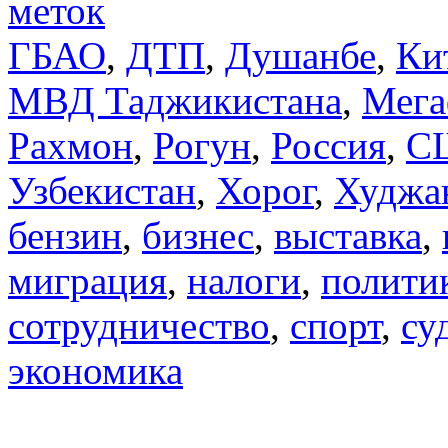
меток
ГБАО
,
ДТП
,
Душанбе
,
Ки
МВД Таджикистана
,
Мега
Рахмон
,
Рогун
,
Россия
,
С
Узбекистан
,
Хорог
,
Худжа
бензин
,
бизнес
,
выставка
,
миграция
,
налоги
,
полити
сотрудничество
,
спорт
,
су
экономика