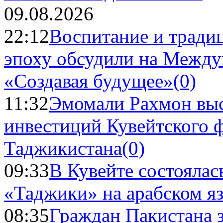
09.08.2026
22:12
Воспитание и тради
эпоху обсудили на Межд
«Создавая будущее»
(0)
11:32
Эмомали Рахмон выс
инвестиций Кувейтского ф
Таджикистана
(0)
09:33
В Кувейте состоялас
«Таджики» на арабском я
08:35
Граждан Пакистана 