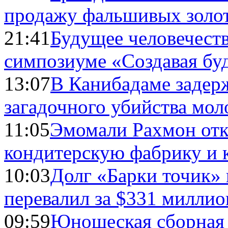
продажу фальшивых золо
21:41
Будущее человечест
симпозиуме «Создавая бу
13:07
В Канибадаме задер
загадочного убийства мо
11:05
Эмомали Рахмон отк
кондитерскую фабрику и 
10:03
Долг «Барки точик»
перевалил за $331 миллио
09:59
Юношеская сборная