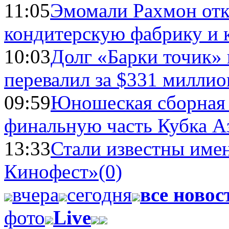
11:05
Эмомали Рахмон отк
кондитерскую фабрику и 
10:03
Долг «Барки точик»
перевалил за $331 миллио
09:59
Юношеская сборная
финальную часть Кубка А
13:33
Стали известны имен
Кинофест»
(0)
вчера
сегодня
все новос
фото
Live