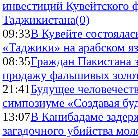
инвестиций Кувейтского ф
Таджикистана
(0)
09:33
В Кувейте состоялас
«Таджики» на арабском я
08:35
Граждан Пакистана 
продажу фальшивых золо
21:41
Будущее человечест
симпозиуме «Создавая бу
13:07
В Канибадаме задер
загадочного убийства мо