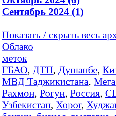
Сентябрь 2024 (1)
Показать / скрыть весь ар
Облако
меток
ГБАО
,
ДТП
,
Душанбе
,
Ки
МВД Таджикистана
,
Мега
Рахмон
,
Рогун
,
Россия
,
С
Узбекистан
,
Хорог
,
Худжа