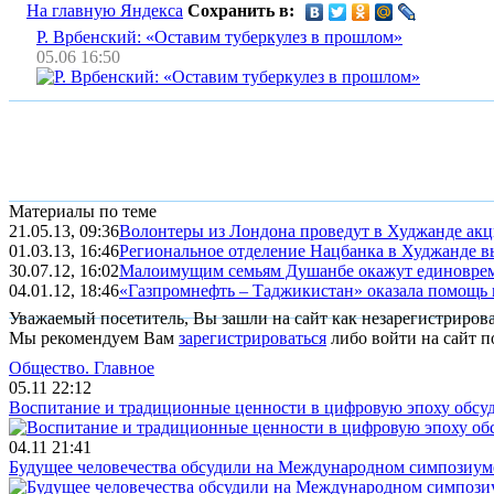
На главную Яндекса
Сохранить в:
Р. Врбенский: «Оставим туберкулез в прошлом»
05.06 16:50
Материалы по теме
21.05.13, 09:36
Волонтеры из Лондона проведут в Худжанде ак
01.03.13, 16:46
Региональное отделение Нацбанка в Худжанде выд
30.07.12, 16:02
Малоимущим семьям Душанбе окажут единовре
04.01.12, 18:46
«Газпромнефть – Таджикистан» оказала помощь 
Уважаемый посетитель, Вы зашли на сайт как незарегистриров
Мы рекомендуем Вам
зарегистрироваться
либо войти на сайт п
Общество.
Главное
05.11 22:12
Воспитание и традиционные ценности в цифровую эпоху обсу
04.11 21:41
Будущее человечества обсудили на Международном симпозиум