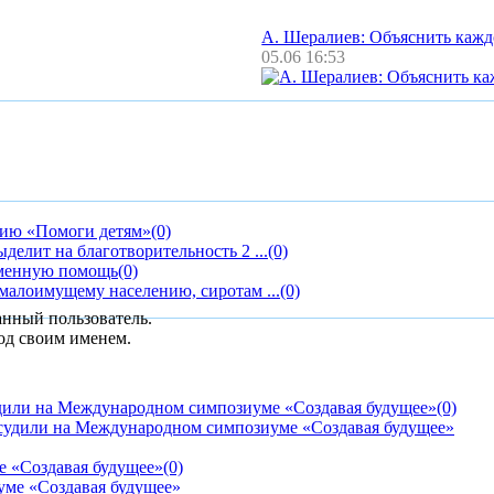
А. Шералиев: Объяснить каж
05.06 16:53
цию «Помоги детям»
(0)
елит на благотворительность 2 ...
(0)
менную помощь
(0)
малоимущему населению, сиротам ...
(0)
анный пользователь.
од своим именем.
дили на Международном симпозиуме «Создавая будущее»
(0)
е «Создавая будущее»
(0)