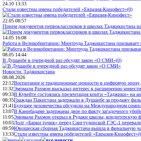
24.10 13:33
Стали известны имена победителей «Евразия-Кинофест»
(0)
22.05 08:57
Прием документов первоклассников в школах Таджикистана нач
14.05 16:08
Работа в Великобритании: Минтруда Таджикистана призывает
08.05 14:44
В Душанбе в очередной раз обсудят закон «О СМИ»
(0)
Новости.
Таджикистана
08.08.2026
22:12
Воспитание и традиционные ценности в цифровую эпоху
11:32
Эмомали Рахмон высказал интерес к расширению инвести
09:33
В Кувейте состоялась презентация книги «Таджики» на а
08:35
Граждан Пакистана задержали в Душанбе за продажу фал
21:41
Будущее человечества обсудили на Международном симпо
13:07
В Канибадаме задержаны двое по факту загадочного уби
11:05
Эмомали Рахмон открыл в Рудаки школы, кондитерскую 
10:03
Долг «Барки точик» перед Сангтудинской ГЭС-1 перевали
09:59
Юношеская сборная Таджикистана вышла в финальную ча
13:33
Стали известны имена победителей «Евразия-Кинофест»
(
вчера
сегодня
все новости