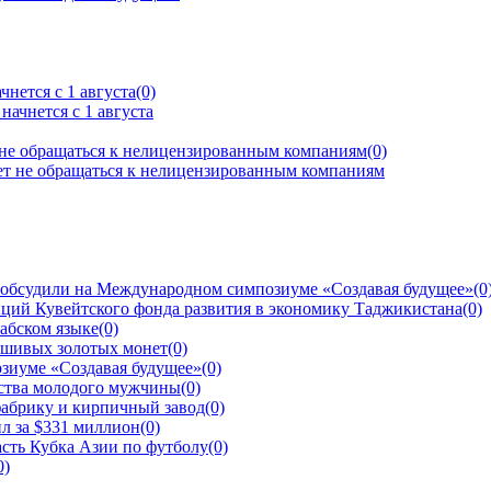
нется с 1 августа
(0)
 не обращаться к нелицензированным компаниям
(0)
 обсудили на Международном симпозиуме «Создавая будущее»
(0
ций Кувейтского фонда развития в экономику Таджикистана
(0)
рабском языке
(0)
ьшивых золотых монет
(0)
зиуме «Создавая будущее»
(0)
йства молодого мужчины
(0)
фабрику и кирпичный завод
(0)
л за $331 миллион
(0)
сть Кубка Азии по футболу
(0)
0)