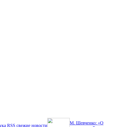
М. Шевченко: «О
ука
RSS
свежие новости