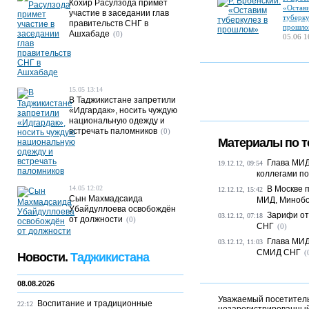
Кохир Расулзода примет
«Остав
участие в заседании глав
туберку
правительств СНГ в
прошло
Ашхабаде
(0)
05.06 1
15.05 13:14
В Таджикистане запретили
«Идгардак», носить чуждую
национальную одежду и
встречать паломников
(0)
Материалы по т
Глава МИД
19.12.12, 09:54
коллегами п
14.05 12:02
В Москве 
12.12.12, 15:42
Сын Махмадсаида
МИД, Минобор
Убайдуллоева освобождён
Зарифи от
03.12.12, 07:18
от должности
(0)
СНГ
(0)
Глава МИД
03.12.12, 11:03
СМИД СНГ
(
Новости.
Таджикистана
08.08.2026
Уважаемый посетитель,
Воспитание и традиционные
22:12