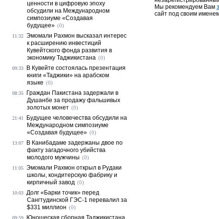
незарегистрированный
ценности в цифровую эпоху
Мы рекомендуем Вам
обсудили на Международном
сайт под своим именем
симпозиуме «Создавая
будущее»
(0)
Эмомали Рахмон высказал интерес
11:32
к расширению инвестиций
Кувейтского фонда развития в
экономику Таджикистана
(0)
В Кувейте состоялась презентация
09:33
книги «Таджики» на арабском
языке
(0)
Граждан Пакистана задержали в
08:35
Душанбе за продажу фальшивых
золотых монет
(0)
Будущее человечества обсудили на
21:41
Международном симпозиуме
«Создавая будущее»
(0)
В Канибадаме задержаны двое по
13:07
факту загадочного убийства
молодого мужчины
(0)
Эмомали Рахмон открыл в Рудаки
11:05
школы, кондитерскую фабрику и
кирпичный завод
(0)
Долг «Барки точик» перед
10:03
Сангтудинской ГЭС-1 перевалил за
$331 миллион
(0)
Юношеская сборная Таджикистана
09:59