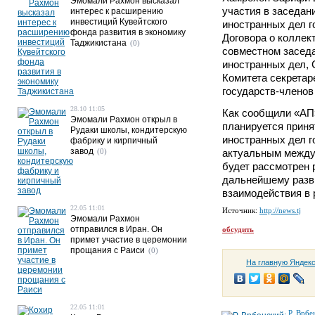
Эмомали Рахмон высказал
участия в заседан
интерес к расширению
инвестиций Кувейтского
иностранных дел г
фонда развития в экономику
Договора о коллек
Таджикистана
(0)
совместном засед
иностранных дел, 
Комитета секретар
государств-членов
28.10 11:05
Как сообщили «АП»
Эмомали Рахмон открыл в
планируется приня
Рудаки школы, кондитерскую
иностранных дел г
фабрику и кирпичный
завод
(0)
актуальным между
будет рассмотрен 
дальнейшему разви
взаимодействия в 
22.05 11:01
Источник:
http://news.tj
Эмомали Рахмон
отправился в Иран. Он
обсудить
примет участие в церемонии
прощания с Раиси
(0)
На главную Яндек
22.05 11:01
Р. Врбе