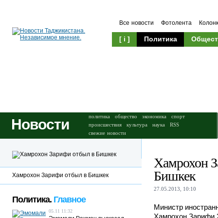
Все новости
Фотолента
Колон
[ i ]
Политика
Общест
Происшествия
Культура
политика
общество
экономика
спорт
Новости
происшествия
культура
наука
RSS
свежие новости
Хамрохон З
Бишкек
Хамрохон Зарифи отбыл в Бишкек
27.05.2013, 10:10
Политика.
Главное
Министр иностран
05.11 11:32
Хамрохон Зарифи 