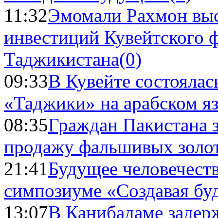
11:32
Эмомали Рахмон выс
инвестиций Кувейтского ф
Таджикистана
(0)
09:33
В Кувейте состоялас
«Таджики» на арабском я
08:35
Граждан Пакистана 
продажу фальшивых золо
21:41
Будущее человечест
симпозиуме «Создавая бу
13:07
В Канибадаме задер