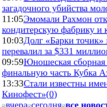
загадочного убийства мо
11:05
Эмомали Рахмон отк
кондитерскую фабрику и 
10:03
Долг «Барки точик»
перевалил за $331 миллио
09:59
Юношеская сборная
финальную часть Кубка А
13:33
Стали известны имен
Кинофест»
(0)
вчера
сегодня
все новос