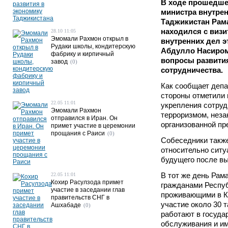
В ходе прошедше
министра внутре
Таджикистан Рам
находился с визи
28.10 11:05
Эмомали Рахмон открыл в
внутренних дел э
Рудаки школы, кондитерскую
Абдулло Насиром
фабрику и кирпичный
вопросы развити
завод
(0)
сотрудничества.
Как сообщает деп
стороны отметили 
22.05 11:01
укрепления сотруд
Эмомали Рахмон
терроризмом, неза
отправился в Иран. Он
организованной пр
примет участие в церемонии
прощания с Раиси
(0)
Собеседники такж
относительно ситу
будущего после вы
В тот же день Рам
22.05 11:01
Кохир Расулзода примет
гражданами Респуб
участие в заседании глав
проживающими в Ка
правительств СНГ в
участие около 30 
Ашхабаде
(0)
работают в госуда
обслуживания и и