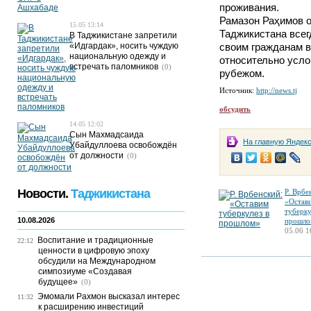
проживания.
Рамазон Раҳимов о
15.05 13:14
Таджикистана всег
В Таджикистане запретили
«Идгардак», носить чуждую
своим гражданам 
национальную одежду и
относительно усло
встречать паломников
(0)
рубежом.
Источник:
http://news.tj
обсудить
14.05 12:02
Сын Махмадсаида
На главную Яндек
Убайдуллоева освобождён
от должности
(0)
Новости.
Таджикистана
Р. Врбе
«Остав
туберку
10.08.2026
прошло
05.06 1
Воспитание и традиционные
22:12
ценности в цифровую эпоху
обсудили на Международном
симпозиуме «Создавая
будущее»
(0)
Эмомали Рахмон высказал интерес
11:32
к расширению инвестиций