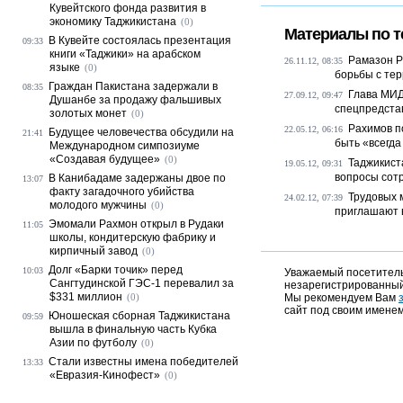
Кувейтского фонда развития в
экономику Таджикистана
(0)
Материалы по т
В Кувейте состоялась презентация
09:33
книги «Таджики» на арабском
Рамазон Р
26.11.12, 08:35
языке
(0)
борьбы с те
Граждан Пакистана задержали в
08:35
Глава МИД
27.09.12, 09:47
Душанбе за продажу фальшивых
спецпредста
золотых монет
(0)
Рахимов п
22.05.12, 06:16
Будущее человечества обсудили на
21:41
быть «всегда 
Международном симпозиуме
«Создавая будущее»
(0)
Таджикист
19.05.12, 09:31
вопросы сотр
В Канибадаме задержаны двое по
13:07
факту загадочного убийства
Трудовых 
24.02.12, 07:39
молодого мужчины
(0)
приглашают 
Эмомали Рахмон открыл в Рудаки
11:05
школы, кондитерскую фабрику и
кирпичный завод
(0)
Долг «Барки точик» перед
10:03
Уважаемый посетитель,
Сангтудинской ГЭС-1 перевалил за
незарегистрированный
$331 миллион
(0)
Мы рекомендуем Вам
сайт под своим именем
Юношеская сборная Таджикистана
09:59
вышла в финальную часть Кубка
Азии по футболу
(0)
Стали известны имена победителей
13:33
«Евразия-Кинофест»
(0)