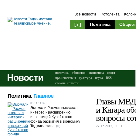
Все новости
Фотолента
Колон
[ i ]
Политика
Общест
Происшествия
Культура
политика
общество
экономика
спорт
Новости
происшествия
культура
наука
RSS
свежие новости
Политика.
Главное
Главы МВД
05.11 11:32
и Катара об
Эмомали Рахмон высказал
интерес к расширению
вопросы со
инвестиций Кувейтского
фонда развития в экономику
Таджикистана
(0)
27.12.2012, 11:01