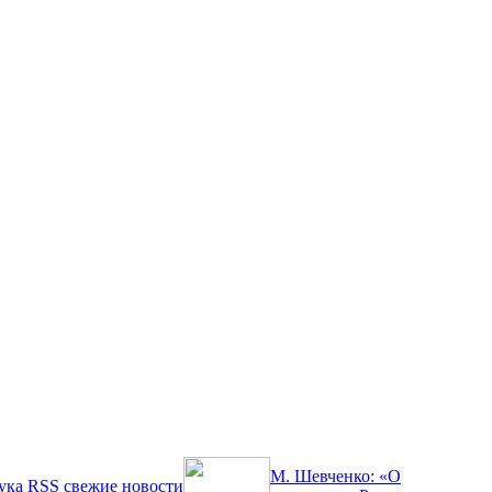
М. Шевченко: «О
ука
RSS
свежие новости