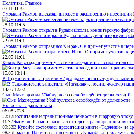
Политика.
Главное
05.11 11:32
Эмомали Рахмон высказал интерес к расширению инвестиций 
28.10 11:05
Эмомали Рахмон открыл в Рудаки школы, кондитерскую фабри
22.05 11:01
Эмомали Рахмон отправился в Иран. Он примет участие в цер
22.05 11:01
Кохир Расулзода примет участие в заседании глав правительс
15.05 13:14
В Таджикистане запретили «Идгардак», носить чуждую национ
14.05 12:02
Сын Махмадсаида Убайдуллоева освобождён от должности
(0)
Новости.
Таджикистана
06.08.2026
22:12
Воспитание и традиционные ценности в цифровую эпоху
11:32
Эмомали Рахмон высказал интерес к расширению инвести
09:33
В Кувейте состоялась презентация книги «Таджики» на а
08:35
Граждан Пакистана задержали в Душанбе за продажу фал