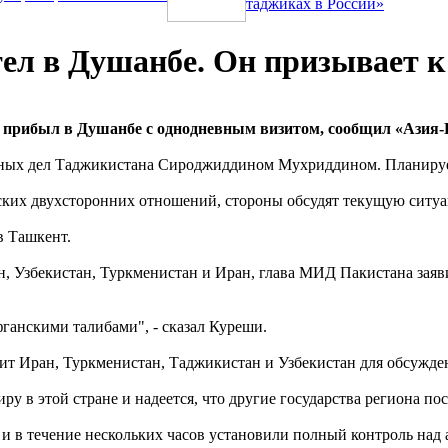
таджиках в России»
л в Душанбе. Он призывает к 
рибыл в Душанбе с однодневным визитом, сообщил «Азия-П
анных дел Таджикистана Сироджиддином Мухриддином. Планируе
ских двухсторонних отношений, стороны обсудят текущую ситу
в Ташкент.
н, Узбекистан, Туркменистан и Иран, глава МИД Пакистана заяви
ганскими талибами", - сказал Куреши.
ит Иран, Туркменистан, Таджикистан и Узбекистан для обсужде
у в этой стране и надеется, что другие государства региона пос
 и в течение нескольких часов установили полный контроль над 