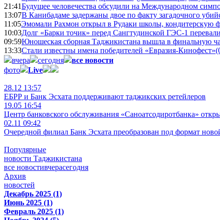
21:41
Будущее человечества обсудили на Международном симпо
13:07
В Канибадаме задержаны двое по факту загадочного уби
11:05
Эмомали Рахмон открыл в Рудаки школы, кондитерскую 
10:03
Долг «Барки точик» перед Сангтудинской ГЭС-1 перевали
09:59
Юношеская сборная Таджикистана вышла в финальную ча
13:33
Стали известны имена победителей «Евразия-Кинофест»
(
вчера
сегодня
все новости
фото
Live
28.12 13:57
ЕБРР и Банк Эсхата поддерживают таджикских ретейлеров
19.05 16:54
Центр банковского обслуживания «Саноатсодиротбанка» откр
02.11 09:42
Очередной филиал Банк Эсхата преобразован под формат ново
Популярные
новости Таджикистана
все новости
вчера
сегодня
Архив
новостей
Декабрь 2025 (1)
Июнь 2025 (1)
Февраль 2025 (1)