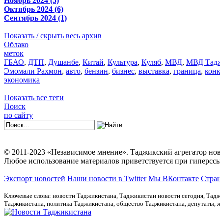
Ноябрь 2024 (5)
Октябрь 2024 (6)
Сентябрь 2024 (1)
Показать / скрыть весь архив
Облако
меток
ГБАО
,
ДТП
,
Душанбе
,
Китай
,
Культура
,
Куляб
,
МВД
,
МВД Тадж
Эмомали Рахмон
,
авто
,
бензин
,
бизнес
,
выставка
,
граница
,
кон
экономика
Показать все теги
Поиск
по сайту
© 2011-2023 «Независимое мнение». Таджикский агрегатор нов
Любое использование материалов приветствуется при гиперссы
Экспорт новостей
Наши новости в Twitter
Мы ВКонтакте
Стран
Ключевые слова: новости Таджикистана, Таджикистан новости сегодня, Тадж
Таджикистана, политика Таджикистана, общество Таджикистана, депутаты,