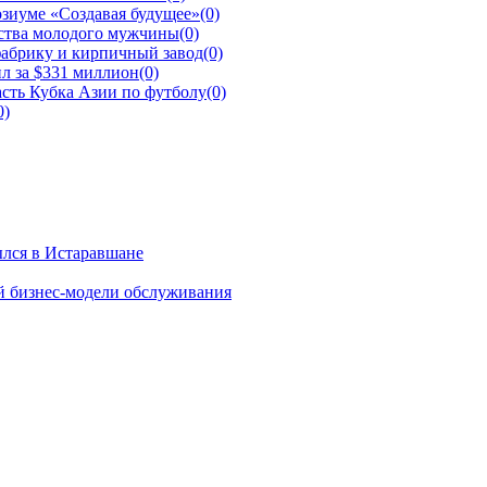
зиуме «Создавая будущее»
(0)
йства молодого мужчины
(0)
фабрику и кирпичный завод
(0)
л за $331 миллион
(0)
сть Кубка Азии по футболу
(0)
0)
ылся в Истаравшане
й бизнес-модели обслуживания