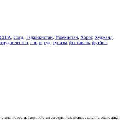
США
,
Согд
,
Таджикистан
,
Узбекистан
,
Хорог
,
Худжанд
,
отрудничество
,
спорт
,
суд
,
туризм
,
фестиваль
,
футбол
,
стана, новости, Таджикистан сегодня, независимое мнение, экономика