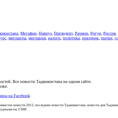
икистана
,
Мегафон
,
Навруз
,
Президент
,
Рахмон
,
Рогун
,
Россия
,
курс
,
мигранты
,
миграция
,
налоги
,
политика
,
праздник
,
пытки
,
с
остей. Все новости Таджикистана на одном сайте.
лке.
ица на Facebook
икистан новости 2012, последние новости Таджикистана, новости дня Таджики
 журналисты, СМИ