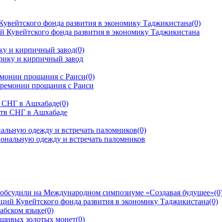
Кувейтского фонда развития в экономику Таджикистана
(0)
ку и кирпичный завод
(0)
емонии прощания с Раиси
(0)
тв СНГ в Ашхабаде
(0)
альную одежду и встречать паломников
(0)
 обсудили на Международном симпозиуме «Создавая будущее»
(0
ций Кувейтского фонда развития в экономику Таджикистана
(0)
рабском языке
(0)
ьшивых золотых монет
(0)