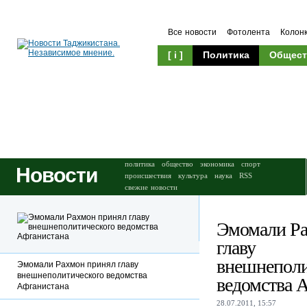
Все новости
Фотолента
Колон
[ i ]
Политика
Общест
Происшествия
Культура
политика
общество
экономика
спорт
Новости
происшествия
культура
наука
RSS
свежие новости
Эмомали Ра
главу
внешнеполи
Эмомали Рахмон принял главу
внешнеполитического ведомства
ведомства 
Афганистана
28.07.2011, 15:57