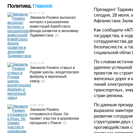
Политика.
Главное
Президент Таджик
05.11 11:32
сегодня, 28 июля,
Эмомали Рахмон высказал
Афганистана Залм
интерес к расширению
инвестиций Кувейтского
Как сообщили «АП
фонда развития в экономику
государства, в хо
Таджикистана
(0)
сотрудничества дв
безопасности, а т
социальной област
По словам источни
28.10 11:05
уделено успешной
Эмомали Рахмон открыл в
Рудаки школы, кондитерскую
проектов по строи
фабрику и кирпичный
железных дорог и 
завод
(0)
линий электропер
транспортных, эне
стран региона.
По данным презид
22.05 11:01
Эмомали Рахмон
выразили заинтере
отправился в Иран. Он
развитии сотрудн
примет участие в церемонии
структурами двух 
прощания с Раиси
(0)
противодействия 
таким как террори