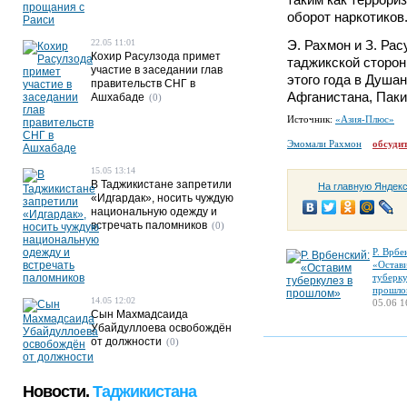
оборот наркотиков
22.05 11:01
Э. Рахмон и З. Ра
Кохир Расулзода примет
таджикской сторон
участие в заседании глав
этого года в Душа
правительств СНГ в
Афганистана, Паки
Ашхабаде
(0)
Источник:
«Азия-Плюс»
Эмомали Рахмон
обсуди
15.05 13:14
В Таджикистане запретили
На главную Яндек
«Идгардак», носить чуждую
национальную одежду и
встречать паломников
(0)
Р. Врбе
«Остав
туберку
прошло
14.05 12:02
05.06 1
Сын Махмадсаида
Убайдуллоева освобождён
от должности
(0)
Новости.
Таджикистана