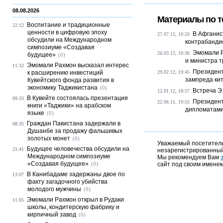
08.08.2026
Материалы по т
Воспитание и традиционные
22:12
ценности в цифровую эпоху
В Афганис
27.07.12, 10:20
обсудили на Международном
контрабандис
симпозиуме «Создавая
Эмомали 
26.03.12, 10:36
будущее»
(0)
и министра 
Эмомали Рахмон высказал интерес
11:32
Президент
к расширению инвестиций
29.02.12, 19:45
зампреда ки
Кувейтского фонда развития в
экономику Таджикистана
(0)
Встреча Э
12.01.12, 18:57
В Кувейте состоялась презентация
09:33
Президент
22.06.11, 19:55
книги «Таджики» на арабском
дипломатами
языке
(0)
Граждан Пакистана задержали в
08:35
Душанбе за продажу фальшивых
золотых монет
(0)
Уважаемый посетитель,
Будущее человечества обсудили на
21:41
незарегистрированный
Международном симпозиуме
Мы рекомендуем Вам
«Создавая будущее»
(0)
сайт под своим именем
В Канибадаме задержаны двое по
13:07
факту загадочного убийства
молодого мужчины
(0)
Эмомали Рахмон открыл в Рудаки
11:05
школы, кондитерскую фабрику и
кирпичный завод
(0)