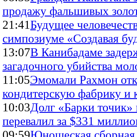
продажу фальшивых золо
21:41
Будущее человечест
симпозиуме «Создавая бу
13:07
В Канибадаме задер
загадочного убийства мо
11:05
Эмомали Рахмон отк
кондитерскую фабрику и 
10:03
Долг «Барки точик»
перевалил за $331 миллио
09:59
Юношеская сборная