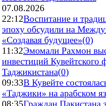
07.08.2026
22:12
Воспитание и тради
эпоху обсудили на Межд
«Создавая будущее»
(0)
11:32
Эмомали Рахмон выс
инвестиций Кувейтского ф
Таджикистана
(0)
09:33
В Кувейте состоялас
«Таджики» на арабском я
08:35
Граждан Пакистана 