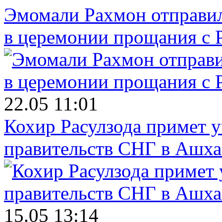
Эмомали Рахмон отправил
в церемонии прощания с 
22.05 11:01
Кохир Расулзода примет у
правительств СНГ в Ашха
15.05 13:14