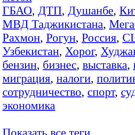
ГБАО
,
ДТП
,
Душанбе
,
Ки
МВД Таджикистана
,
Мега
Рахмон
,
Рогун
,
Россия
,
С
Узбекистан
,
Хорог
,
Худжа
бензин
,
бизнес
,
выставка
,
миграция
,
налоги
,
полити
сотрудничество
,
спорт
,
су
экономика
Показать все теги