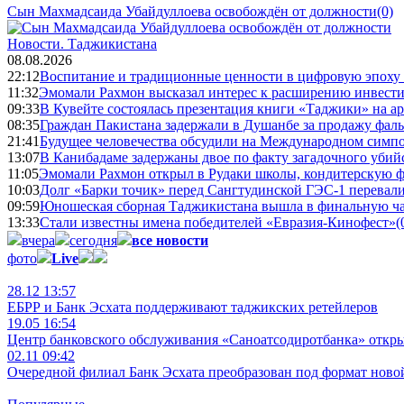
Сын Махмадсаида Убайдуллоева освобождён от должности
(0)
Новости.
Таджикистана
08.08.2026
22:12
Воспитание и традиционные ценности в цифровую эпоху
11:32
Эмомали Рахмон высказал интерес к расширению инвести
09:33
В Кувейте состоялась презентация книги «Таджики» на а
08:35
Граждан Пакистана задержали в Душанбе за продажу фал
21:41
Будущее человечества обсудили на Международном симпо
13:07
В Канибадаме задержаны двое по факту загадочного уби
11:05
Эмомали Рахмон открыл в Рудаки школы, кондитерскую 
10:03
Долг «Барки точик» перед Сангтудинской ГЭС-1 перевали
09:59
Юношеская сборная Таджикистана вышла в финальную ча
13:33
Стали известны имена победителей «Евразия-Кинофест»
(
вчера
сегодня
все новости
фото
Live
28.12 13:57
ЕБРР и Банк Эсхата поддерживают таджикских ретейлеров
19.05 16:54
Центр банковского обслуживания «Саноатсодиротбанка» откр
02.11 09:42
Очередной филиал Банк Эсхата преобразован под формат ново