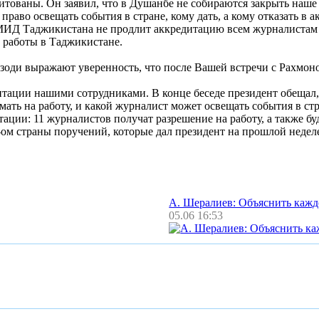
ованы. Он заявил, что в Душанбе не собираются закрыть наше б
право освещать события в стране, кому дать, а кому отказать в 
ли МИД Таджикистана не продлит аккредитацию всем журналистам
 работы в Таджикистане.
Озоди выражают уверенность, что после Вашей встречи с Рахмо
итации нашими сотрудниками. В конце беседе президент обещал, 
мать на работу, и какой журналист может освещать события в ст
тации: 11 журналистов получат разрешение на работу, а также бу
ом страны поручений, которые дал президент на прошлой недел
А. Шералиев: Объяснить каж
05.06 16:53