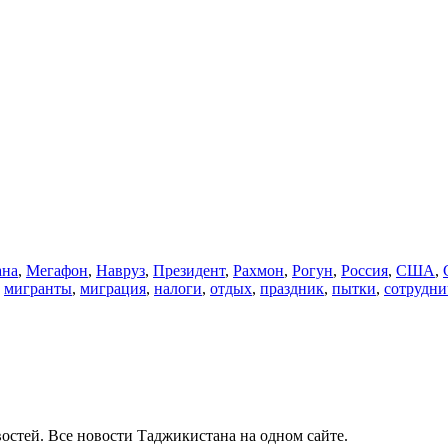
ана
,
Мегафон
,
Навруз
,
Президент
,
Рахмон
,
Рогун
,
Россия
,
США
,
,
мигранты
,
миграция
,
налоги
,
отдых
,
праздник
,
пытки
,
сотрудни
остей. Все новости Таджикистана на одном сайте.