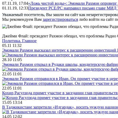
07.11.19, 17:04
«Ложь чистой воды»: Эмомали Рахмон опроверг с
01.11.19, 12:33
Президент РСЕ/РС направил письмо главе МИД
Уважаемый посетитель, Вы зашли на сайт как незарегистриров
Мы рекомендуем Вам
зарегистрироваться
либо войти на сайт п
Джейми Флай: президент Рахмон обещал, что проблемы Радио
Политика.
Главное
05.11 11:32
Эмомали Рахмон высказал интерес к расширению инвестиций 
28.10 11:05
Эмомали Рахмон открыл в Рудаки школы, кондитерскую фабри
22.05 11:01
Эмомали Рахмон отправился в Иран. Он примет участие в цер
22.05 11:01
Кохир Расулзода примет участие в заседании глав правительс
15.05 13:14
В Таджикистане запретили «Идгардак», носить чуждую национ
14.05 12:02