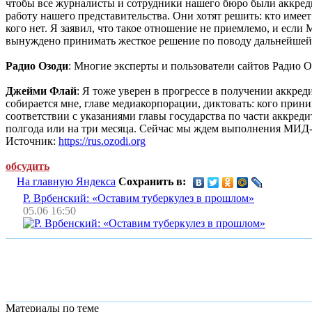
чтобы все журналисты и сотрудники нашего бюро были аккредит
работу нашего представительства. Они хотят решить: кто имеет 
кого нет. Я заявил, что такое отношение не приемлемо, и ес
вынуждено принимать жесткое решение по поводу дальнейшей
Радио Озоди
: Многие эксперты и пользователи сайтов Радио 
Джейми Флай
: Я тоже уверен в прогрессе в получении аккред
собирается мне, главе медиакорпорации, диктовать: кого прини
соответствии с указаниями главы государства по части аккреди
полгода или на три месяца. Сейчас мы ждем выполнения МИД-
Источник:
https://rus.ozodi.org
обсудить
На главную Яндекса
Сохранить в:
Р. Врбенский: «Оставим туберкулез в прошлом»
05.06 16:50
Материалы по теме