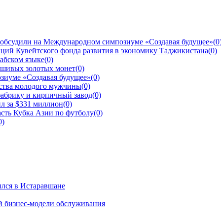
 обсудили на Международном симпозиуме «Создавая будущее»
(0
ций Кувейтского фонда развития в экономику Таджикистана
(0)
рабском языке
(0)
ьшивых золотых монет
(0)
зиуме «Создавая будущее»
(0)
йства молодого мужчины
(0)
фабрику и кирпичный завод
(0)
л за $331 миллион
(0)
сть Кубка Азии по футболу
(0)
0)
ылся в Истаравшане
й бизнес-модели обслуживания