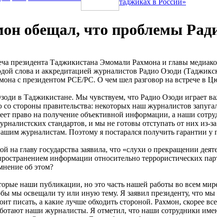
таджиках в России»
он обещал, что проблемы Рад
еча президента Таджикистана Эмомали Рахмона и главы медиак
бодой слова и аккредитацией журналистов Радио Озоди (Таджик
на с президентом РСЕ/РС. О чем шел разговор на встрече в Ц
Озоди в Таджикистане. Мы чувствуем, что Радио Озоди играет в
 со стороны правительства: некоторых наш журналистов запугал
меет право на получение объективной информации, а наши сотру
налистских стандартов, и мы не готовы отступать от них из-з
нашим журналистам. Поэтому я постарался получить гарантии у 
ой на главу государства заявила, что «слухи о прекращении дея
спространением информации относительно террористических пар
мнение об этом?
оторые наши публикации, но это часть нашей работы во всем мир
чтобы мы освещали ту или иную тему. Я заявил президенту, что 
т писать, а какие лучше обходить стороной. Рахмон, скорее все
аботают наши журналисты. Я отметил, что наши сотрудники имею