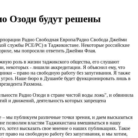
ио Озоди будут решены
орпорации Радио Свободная Европа/Радио Свобода Джейми
ской службы РСЕ/РС) в Таджикистане. Некоторые российские
юрихе, мы попросили ответить Джейми Флая.
ажную роль в жизни таджикского общества, его слушают
и, некоторых - лишили аккредитации. Я объяснил ему, что
дники – право на свободную работу без запугивания. Я также
а угроз. Наше бюро в Душанбе будет функционировать лишь в
президента Рахмона.
тельности Радио Озоди в стране чистой воды ложь", и обвинила
тий и движений, деятельность которых запрещена
е – мы публикуем различные точки зрения, и даем высказаться
мы не позволим властям Таджикистана вмешиваться в нашу
го, хотел высказать свое мнение о наших публикациях. Такое
т право на свободную работу без запугивания, и мы хотим,