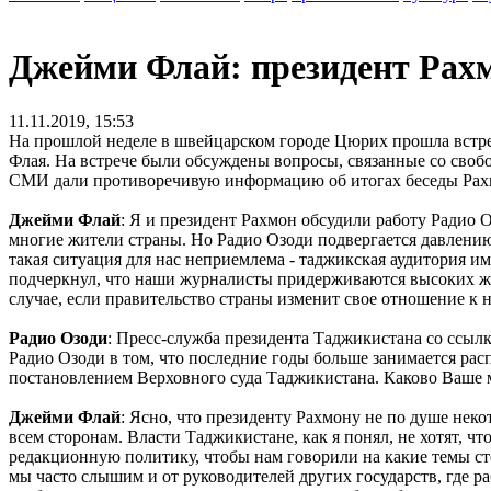
Джейми Флай: президент Рахм
11.11.2019, 15:53
На прошлой неделе в швейцарском городе Цюрих прошла встр
Флая. На встрече были обсуждены вопросы, связанные со сво
СМИ дали противоречивую информацию об итогах беседы Рахмо
Джейми Флай
: Я и президент Рахмон обсудили работу Радио 
многие жители страны. Но Радио Озоди подвергается давлению
такая ситуация для нас неприемлема - таджикская аудитория и
подчеркнул, что наши журналисты придерживаются высоких жур
случае, если правительство страны изменит свое отношение к 
Радио Озоди
: Пресс-служба президента Таджикистана со ссылк
Радио Озоди в том, что последние годы больше занимается ра
постановлением Верховного суда Таджикистана. Каково Ваше 
Джейми Флай
: Ясно, что президенту Рахмону не по душе нек
всем сторонам. Власти Таджикистане, как я понял, не хотят, 
редакционную политику, чтобы нам говорили на какие темы стои
мы часто слышим и от руководителей других государств, где р