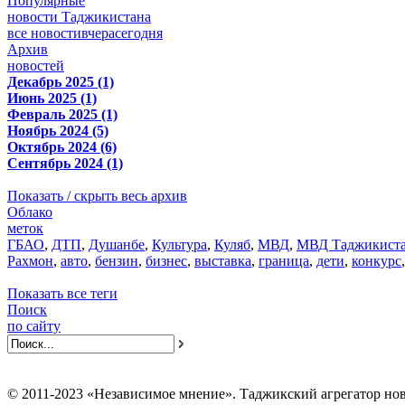
Популярные
новости Таджикистана
все новости
вчера
сегодня
Архив
новостей
Декабрь 2025 (1)
Июнь 2025 (1)
Февраль 2025 (1)
Ноябрь 2024 (5)
Октябрь 2024 (6)
Сентябрь 2024 (1)
Показать / скрыть весь архив
Облако
меток
ГБАО
,
ДТП
,
Душанбе
,
Культура
,
Куляб
,
МВД
,
МВД Таджикист
Рахмон
,
авто
,
бензин
,
бизнес
,
выставка
,
граница
,
дети
,
конкурс
Показать все теги
Поиск
по сайту
© 2011-2023 «Независимое мнение». Таджикский агрегатор нов