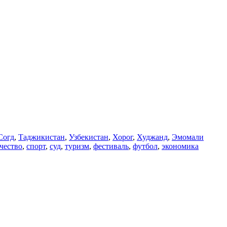
Согд
,
Таджикистан
,
Узбекистан
,
Хорог
,
Худжанд
,
Эмомали
чество
,
спорт
,
суд
,
туризм
,
фестиваль
,
футбол
,
экономика