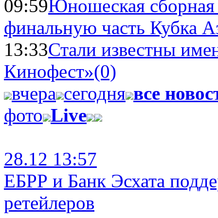
09:59
Юношеская сборная
финальную часть Кубка А
13:33
Стали известны имен
Кинофест»
(0)
вчера
сегодня
все новос
фото
Live
28.12 13:57
ЕБРР и Банк Эсхата подд
ретейлеров