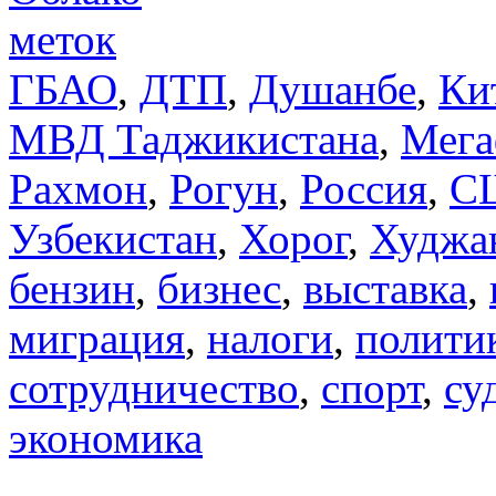
меток
ГБАО
,
ДТП
,
Душанбе
,
Ки
МВД Таджикистана
,
Мега
Рахмон
,
Рогун
,
Россия
,
С
Узбекистан
,
Хорог
,
Худжа
бензин
,
бизнес
,
выставка
,
миграция
,
налоги
,
полити
сотрудничество
,
спорт
,
су
экономика