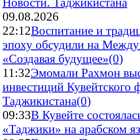
Новости.
Таджикистана
09.08.2026
22:12
Воспитание и тради
эпоху обсудили на Межд
«Создавая будущее»
(0)
11:32
Эмомали Рахмон выс
инвестиций Кувейтского ф
Таджикистана
(0)
09:33
В Кувейте состоялас
«Таджики» на арабском я