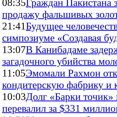
08:35
Граждан Пакистана 
продажу фальшивых золо
21:41
Будущее человечест
симпозиуме «Создавая бу
13:07
В Канибадаме задер
загадочного убийства мо
11:05
Эмомали Рахмон отк
кондитерскую фабрику и 
10:03
Долг «Барки точик»
перевалил за $331 миллио