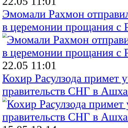
22.05 11:01
Эмомали Рахмон отправил
в церемонии прощания с 
22.05 11:01
Кохир Расулзода примет у
правительств СНГ в Ашха