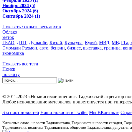
Февраль 2025 (1)
Ноябрь 2024 (5)
Октябрь 2024 (6)
Сентябрь 2024 (1)
Показать / скрыть весь архив
Облако
меток
ГБАО
,
ДТП
,
Душанбе
,
Китай
,
Культура
,
Куляб
,
МВД
,
МВД Тадж
Эмомали Рахмон
,
авто
,
бензин
,
бизнес
,
выставка
,
граница
,
кон
экономика
Показать все теги
Поиск
по сайту
© 2011-2023 «Независимое мнение». Таджикский агрегатор нов
Любое использование материалов приветствуется при гиперссы
Экспорт новостей
Наши новости в Twitter
Мы ВКонтакте
Стран
Ключевые слова: новости Таджикистана, Таджикистан новости сегодня, Тадж
Таджикистана, политика Таджикистана, общество Таджикистана, депутаты,