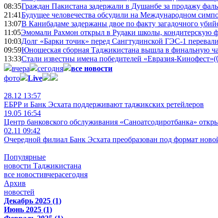
08:35
Граждан Пакистана задержали в Душанбе за продажу фал
21:41
Будущее человечества обсудили на Международном симпо
13:07
В Канибадаме задержаны двое по факту загадочного уби
11:05
Эмомали Рахмон открыл в Рудаки школы, кондитерскую 
10:03
Долг «Барки точик» перед Сангтудинской ГЭС-1 перевали
09:59
Юношеская сборная Таджикистана вышла в финальную ча
13:33
Стали известны имена победителей «Евразия-Кинофест»
(
вчера
сегодня
все новости
фото
Live
28.12 13:57
ЕБРР и Банк Эсхата поддерживают таджикских ретейлеров
19.05 16:54
Центр банковского обслуживания «Саноатсодиротбанка» откр
02.11 09:42
Очередной филиал Банк Эсхата преобразован под формат ново
Популярные
новости Таджикистана
все новости
вчера
сегодня
Архив
новостей
Декабрь 2025 (1)
Июнь 2025 (1)