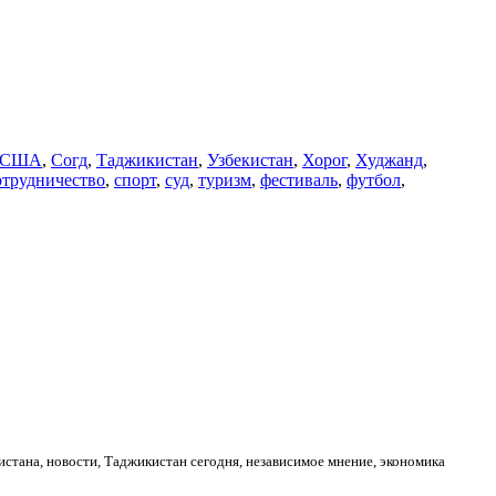
США
,
Согд
,
Таджикистан
,
Узбекистан
,
Хорог
,
Худжанд
,
отрудничество
,
спорт
,
суд
,
туризм
,
фестиваль
,
футбол
,
стана, новости, Таджикистан сегодня, независимое мнение, экономика