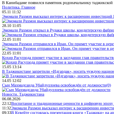
В Канибадаме появился памятник родоначальнику таджикской 
Политика.
Главное
05.11 11:32
Эмомали Рахмон высказал интерес к расширению инвестиций 
28.10 11:05
Эмомали Рахмон открыл в Рудаки школы, кондитерскую фабри
22.05 11:01
Эмомали Рахмон отправился в Иран. Он примет участие в цер
22.05 11:01
Кохир Расулзода примет участие в заседании глав правительс
15.05 13:14
В Таджикистане запретили «Идгардак», носить чуждую национ
14.05 12:02
Сын Махмадсаида Убайдуллоева освобождён от должности
(0)
Новости.
Таджикистана
06.08.2026
22:12
Воспитание и традиционные ценности в цифровую эпоху
11:32
Эмомали Рахмон высказал интерес к расширению инвести
09:33
В Кувейте состоялась презентация книги «Таджики» на а