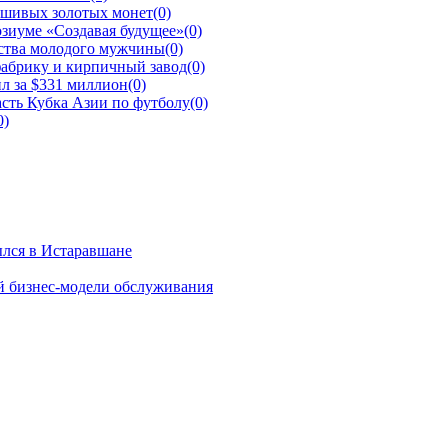
ьшивых золотых монет
(0)
зиуме «Создавая будущее»
(0)
йства молодого мужчины
(0)
фабрику и кирпичный завод
(0)
л за $331 миллион
(0)
сть Кубка Азии по футболу
(0)
0)
ылся в Истаравшане
й бизнес-модели обслуживания