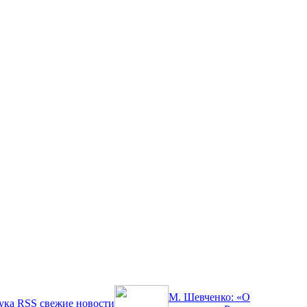
М. Шевченко: «О
ука
RSS
свежие новости