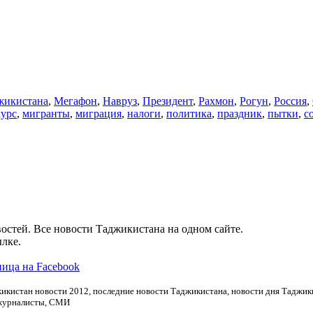
икистана
,
Мегафон
,
Навруз
,
Президент
,
Рахмон
,
Рогун
,
Россия
,
курс
,
мигранты
,
миграция
,
налоги
,
политика
,
праздник
,
пытки
,
с
остей. Все новости Таджикистана на одном сайте.
лке.
ица на Facebook
икистан новости 2012, последние новости Таджикистана, новости дня Таджики
 журналисты, СМИ