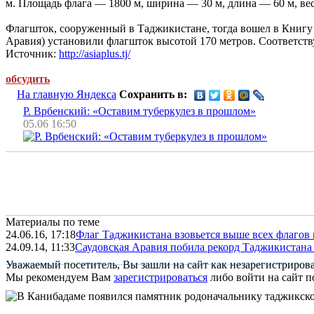
м. Площадь флага — 1800 м, ширина — 30 м, длина — 60 м, вес
Флагшток, сооруженный в Таджикистане, тогда вошел в Книгу р
Аравия) установили флагшток высотой 170 метров. Соответст
Источник:
http://asiaplus.tj/
обсудить
На главную Яндекса
Сохранить в:
Р. Врбенский: «Оставим туберкулез в прошлом»
05.06 16:50
Материалы по теме
24.06.16, 17:18
Флаг Таджикистана взовьется выше всех флагов
24.09.14, 11:33
Саудовская Аравия побила рекорд Таджикистана
Уважаемый посетитель, Вы зашли на сайт как незарегистриров
Мы рекомендуем Вам
зарегистрироваться
либо войти на сайт п