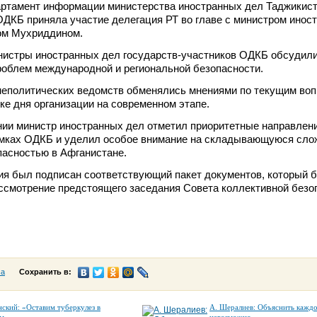
ртамент информации министерства иностранных дел Таджикист
ДКБ приняла участие делегация РТ во главе с министром инос
ом Мухриддином.
инистры иностранных дел государств-участников ОДКБ обсудил
роблем международной и региональной безопасности.
неполитических ведомств обменялись мнениями по текущим воп
ке дня организации на современном этапе.
нии министр иностранных дел отметил приоритетные направлен
амках ОДКБ и уделил особое внимание на складывающуюся сл
пасностью в Афганистане.
ия был подписан соответствующий пакет документов, который 
ссмотрение предстоящего заседания Совета коллективной безо
са
Сохранить в:
нский: «Оставим туберкулез в
А. Шералиев: Объяснить кажд