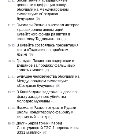
Воспитание и традиционные
22:12
ценности в цифровую эпоху
обсудили на Международном
симпозиуме «Создавая
будущее»
(0)
Эмомали Рахмон высказал интерес
11:32
к расширению инвестиций
Кувейтского фонда развития в
экономику Таджикистана
(0)
В Кувейте состоялась презентация
09:33
книги «Таджики» на арабском
языке
(0)
Граждан Пакистана задержали в
08:35
Душанбе за продажу фальшивых
золотых монет
(0)
Будущее человечества обсудили на
21:41
Международном симпозиуме
«Создавая будущее»
(0)
В Канибадаме задержаны двое по
13:07
факту загадочного убийства
молодого мужчины
(0)
Эмомали Рахмон открыл в Рудаки
11:05
школы, кондитерскую фабрику и
кирпичный завод
(0)
Долг «Барки точик» перед
10:03
Сангтудинской ГЭС-1 перевалил за
$331 миллион
(0)