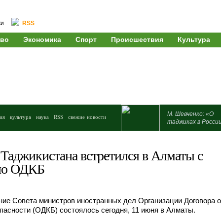
ки
RSS
во
Экономика
Спорт
Происшествия
Культура
М. Шевченко: «О
ия
культура
наука
RSS
свежие новости
таджиках в Росси
Таджикистана встретился в Алматы с
по ОДКБ
ие Совета министров иностранных дел Организации Договора о
пасности (ОДКБ) состоялось сегодня, 11 июня в Алматы.