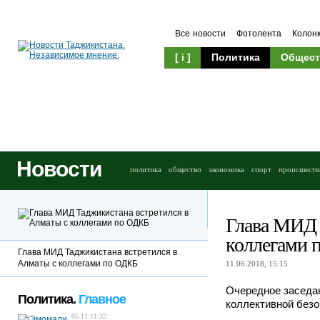
Все новости
Фотолента
Колон
[ i ]
Политика
Общест
Новости
политика
общество
экономика
спорт
происшеств
Глава МИД 
коллегами 
Глава МИД Таджикистана встретился в
Алматы с коллегами по ОДКБ
11.06.2018, 15:15
Очередное заседан
Политика.
Главное
коллективной безо
05.11 11:32