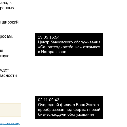
ана, в
транных
и широкий
росам,
19.05 16:54
Центр банковского обслуживания
«Саноатсодиротбанка» открылся
ия
в Истаравшане
ожную
будет
пасности
02.11 09:42
Очередной филиал Банк Эсхата
преобразован под формат новой
бизнес-модели обслуживания
ому пассажиру