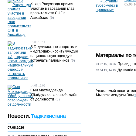
прошло
Кохир Расулзода примет
05.06 1
участие в заседании глав
правительств СНГ в
Ашхабаде
(0)
15.05 13:14
В Таджикистане запретили
«Идгардак», носить чуждую
Материалы по т
национальную одежду и
встречать паломников
(0)
Президент
04.07.16, 08:06
Душанбе н
02.04.15, 14:19
14.05 12:02
Сын Махмадсаида
Уважаемый посетитель
Убайдуллоева освобождён
Мы рекомендуем Вам
от должности
(0)
Новости.
Таджикистана
07.08.2026