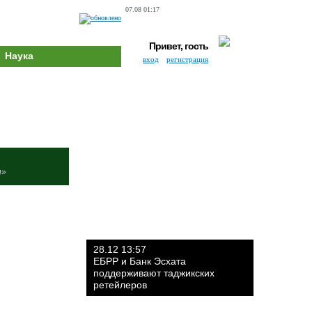
07.08 01:17
Привет, гость
Наука
вход
регистрация
и»
28.12 13:57
ЕБРР и Банк Эсхата
поддерживают таджикских
ретейлеров