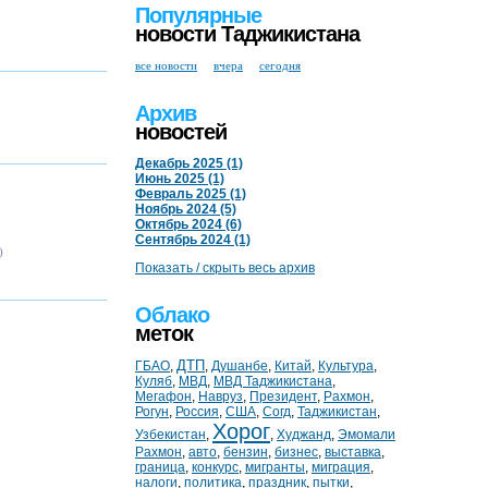
Популярные
новости Таджикистана
все новости
вчера
сегодня
Архив
новостей
Декабрь 2025 (1)
Июнь 2025 (1)
Февраль 2025 (1)
Ноябрь 2024 (5)
Октябрь 2024 (6)
Сентябрь 2024 (1)
)
Показать / скрыть весь архив
Облако
меток
ДТП
ГБАО
,
,
Душанбе
,
Китай
,
Культура
,
Куляб
,
МВД
,
МВД Таджикистана
,
Мегафон
,
Навруз
,
Президент
,
Рахмон
,
Рогун
,
Россия
,
США
,
Согд
,
Таджикистан
,
Хорог
Узбекистан
,
,
Худжанд
,
Эмомали
Рахмон
,
авто
,
бензин
,
бизнес
,
выставка
,
граница
,
конкурс
,
мигранты
,
миграция
,
налоги
,
политика
,
праздник
,
пытки
,