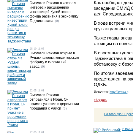
Как сообщает депа
Эмомали Рахмон высказал
интерес к расширению
заседании СМИД О
инвестиций Кувейтского
дел Сироджиддин
фонда развития в экономику
Таджикистана
(0)
В ходе встречи м
круг актуальных п
Также главы внеш
стоящим на повест
28.10 11:05
В своем выступле
Эмомали Рахмон открыл в
Рудаки школы, кондитерскую
Таджикистана в р
фабрику и кирпичный
обстановку с безо
завод
(0)
По итогам заседан
представлен на ра
ОДКБ.
22.05 11:01
Источник:
http://avesta.tj
Эмомали Рахмон
отправился в Иран. Он
обсудить
примет участие в церемонии
прощания с Раиси
(0)
На главную Яндек
Р. Врбе
22.05 11:01