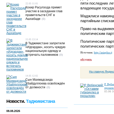
пяти последних ле
22.05 11:01
Кохир Расулзода примет
владеющее госуда
участие в заседании глав
правительств СНГ в
Маджлиси намоянда
Ашхабаде
(0)
партийным списка
Право на выдвиже
политическим парт
15.05 13:14
Политические парт
В Таджикистане запретили
политических парт
«Идгардак», носить чуждую
национальную одежду и
Источник:
http://asiaplus.tj
встречать паломников
(0)
обсудить
На главную Яндек
14.05 12:02
Сын Махмадсаида
Убайдуллоева освобождён
Р. Врбе
от должности
(0)
прошло
05.06 1
Новости.
Таджикистана
08.08.2026