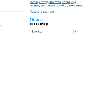
пытки
,
сотрудничество
,
спорт
,
суд
,
туризм
,
фестиваль
,
футбол
,
экономика
Показать все теги
Поиск
по сайту
0)