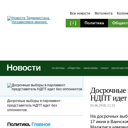
Все новости
Фотолента
Колон
[ i ]
Политика
Общест
Новости
политика
общество
экономика
спорт
происшеств
Досрочные 
НДПТ идет 
Досрочные выборы в парламент:
представитель НДПТ идет без
05.06.2018, 12:23
оппонентов
На досрочных выбо
17 июня в Ванчско
Политика.
Главное
Маджлиси намоянд