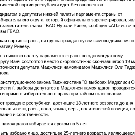
ической партии республики идет без оппонентов.
дидатом в депутаты нижней палаты парламента страны от
бирательного округа, который официально зарегистрирован, яв
й заместитель главы ГБАО Нурали Риеев, сообщил «АП» источн
авы ГБАО.
кая партия страны, ни группа граждан путем самовыдвижения н
ативу Риееву.
 в нижнюю палату парламента страны по одномандатному
ругу Ванч состоятся вместо скоропостижно скончавшегося 19 м
аточности депутата Маджлиси намояндагон Маджлиси Оли Тадж
ора.
Конституционного закона Таджикистана "О выборах Маджлиси 
истан", выборы депутатов в Маджлиси намояндагон проводятся
о и прямого избирательного права при тайном голосовании.
т граждане республики, достигшие 18-летнего возраста до дня
иональности, расы, пола, языка, веры, политической позиции, с
вания и собственности.
намояндагон избирается сроком на 5 лет.
ыть избрано лицо, достигшее 25-летнего возраста, являющееся