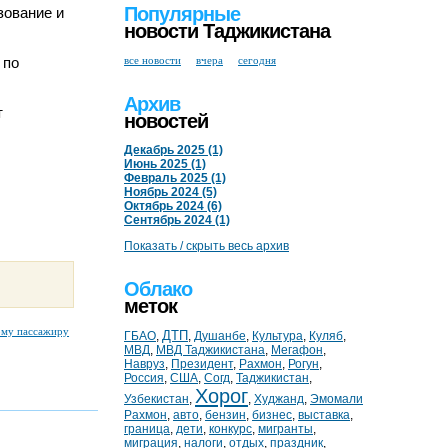
Популярные
зование и
новости Таджикистана
 по
все новости
вчера
сегодня
Архив
т
новостей
Декабрь 2025 (1)
Июнь 2025 (1)
Февраль 2025 (1)
Ноябрь 2024 (5)
Октябрь 2024 (6)
Сентябрь 2024 (1)
Показать / скрыть весь архив
Облако
меток
ому пассажиру
ДТП
ГБАО
,
,
Душанбе
,
Культура
,
Куляб
,
МВД
,
МВД Таджикистана
,
Мегафон
,
Навруз
,
Президент
,
Рахмон
,
Рогун
,
Россия
,
США
,
Согд
,
Таджикистан
,
Хорог
Узбекистан
,
,
Худжанд
,
Эмомали
Рахмон
,
авто
,
бензин
,
бизнес
,
выставка
,
граница
,
дети
,
конкурс
,
мигранты
,
миграция
,
налоги
,
отдых
,
праздник
,