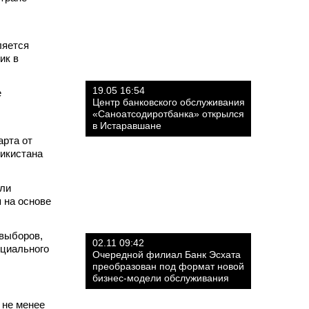
ляется
ик в
19.05 16:54
е
Центр банковского обслуживания
«Саноатсодиротбанка» открылся
в Истаравшане
арта от
икистана
Оли
 на основе
 выборов,
02.11 09:42
оциального
Очередной филиал Банк Эсхата
преобразован под формат новой
бизнес-модели обслуживания
 не менее