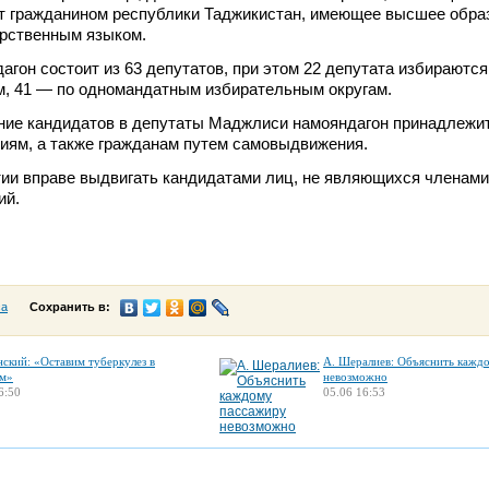
т гражданином республики Таджикистан, имеющее высшее обра
рственным языком.
гон состоит из 63 депутатов, при этом 22 депутата избираются
м, 41 — по одномандатным избирательным округам.
ние кандидатов в депутаты Маджлиси намояндагон принадлежи
иям, а также гражданам путем самовыдвижения.
ии вправе выдвигать кандидатами лиц, не являющихся членами
ий.
са
Сохранить в:
нский: «Оставим туберкулез в
А. Шералиев: Объяснить кажд
м»
невозможно
6:50
05.06 16:53