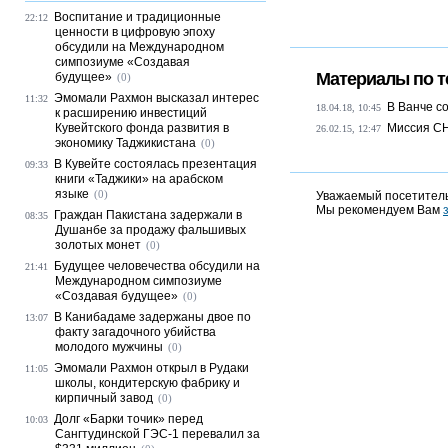
Воспитание и традиционные
22:12
ценности в цифровую эпоху
обсудили на Международном
симпозиуме «Создавая
Материалы по т
будущее»
(0)
Эмомали Рахмон высказал интерес
11:32
В Ванче с
18.04.18, 10:45
к расширению инвестиций
Кувейтского фонда развития в
Миссия СН
26.02.15, 12:47
экономику Таджикистана
(0)
В Кувейте состоялась презентация
09:33
книги «Таджики» на арабском
языке
(0)
Уважаемый посетитель
Мы рекомендуем Вам
Граждан Пакистана задержали в
08:35
Душанбе за продажу фальшивых
золотых монет
(0)
Будущее человечества обсудили на
21:41
Международном симпозиуме
«Создавая будущее»
(0)
В Канибадаме задержаны двое по
13:07
факту загадочного убийства
молодого мужчины
(0)
Эмомали Рахмон открыл в Рудаки
11:05
школы, кондитерскую фабрику и
кирпичный завод
(0)
Долг «Барки точик» перед
10:03
Сангтудинской ГЭС-1 перевалил за