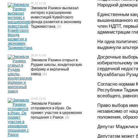
05.11 11:32
Народной демократ
Эмомали Рахмон высказал
интерес к расширению
Единственным кан
инвестиций Кувейтского
вышеназванного из
фонда развития в экономику
член НДПТ, первы
Таджикистана
(0)
администрации гл
Ни одна политичес
выдвинули альтерн
28.10 11:05
Досрочные выборы
Эмомали Рахмон открыл в
избирательному ок
Рудаки школы, кондитерскую
сердечной недост
фабрику и кирпичный
завод
Мухаббатшо Рузад
(0)
Согласно нормам 
Республики Таджик
всеобщего, равног
22.05 11:01
Эмомали Рахмон
Право выбора имею
отправился в Иран. Он
независимо от нац
примет участие в церемонии
положения, образо
прощания с Раиси
(0)
Депутат Маджлиси 
Депутатом может б