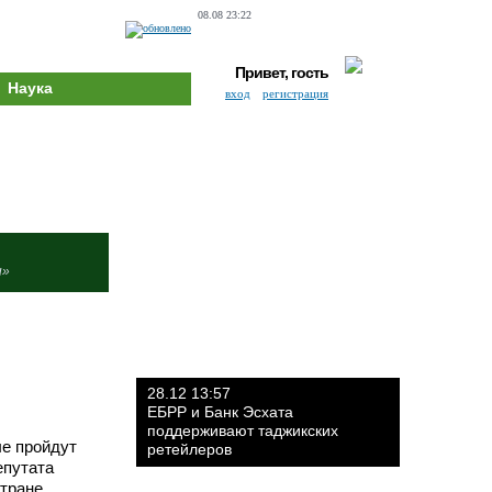
08.08 23:22
Привет, гость
Наука
вход
регистрация
и»
28.12 13:57
ЕБРР и Банк Эсхата
поддерживают таджикских
ые пройдут
ретейлеров
епутата
тране