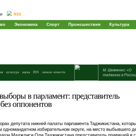
ки
RSS
во
Экономика
Спорт
Происшествия
Культура
М. Шевченко: «О
ия
культура
наука
RSS
свежие новости
таджиках в Росси
выборы в парламент: представитель
без оппонентов
рах депутата нижней палаты парламента Таджикистана, котор
м одномандатном избирательном округе, на место выбывшего д
агон Маджлиси Оли Таджикистана представитель правящей в с