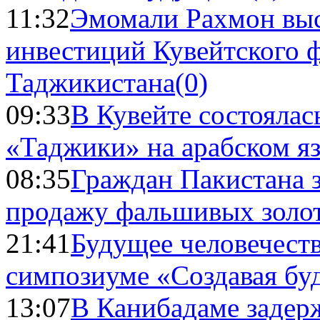
11:32
Эмомали Рахмон выс
инвестиций Кувейтского ф
Таджикистана
(0)
09:33
В Кувейте состоялас
«Таджики» на арабском я
08:35
Граждан Пакистана 
продажу фальшивых золо
21:41
Будущее человечест
симпозиуме «Создавая бу
13:07
В Канибадаме задер