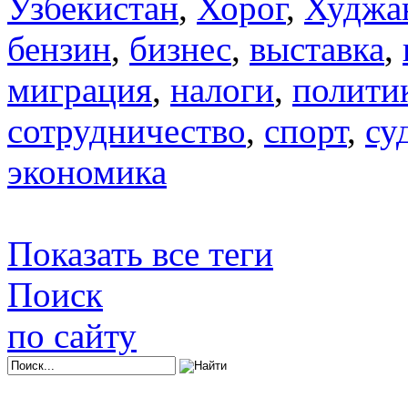
Узбекистан
,
Хорог
,
Худжа
бензин
,
бизнес
,
выставка
,
миграция
,
налоги
,
полити
сотрудничество
,
спорт
,
су
экономика
Показать все теги
Поиск
по сайту