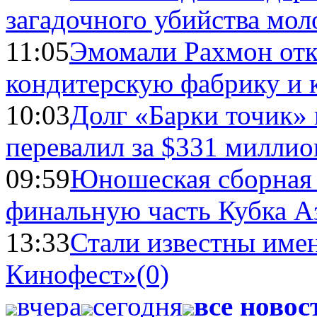
загадочного убийства мо
11:05
Эмомали Рахмон отк
кондитерскую фабрику и 
10:03
Долг «Барки точик»
перевалил за $331 миллио
09:59
Юношеская сборная
финальную часть Кубка А
13:33
Стали известны имен
Кинофест»
(0)
вчера
сегодня
все новос