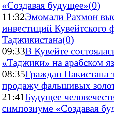
«Создавая будущее»
(0)
11:32
Эмомали Рахмон выс
инвестиций Кувейтского ф
Таджикистана
(0)
09:33
В Кувейте состоялас
«Таджики» на арабском я
08:35
Граждан Пакистана 
продажу фальшивых золо
21:41
Будущее человечест
симпозиуме «Создавая бу