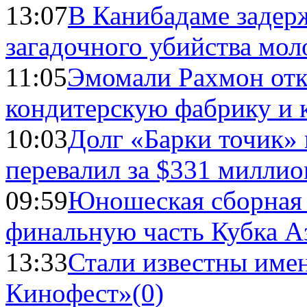
13:07
В Канибадаме задер
загадочного убийства мо
11:05
Эмомали Рахмон отк
кондитерскую фабрику и 
10:03
Долг «Барки точик»
перевалил за $331 миллио
09:59
Юношеская сборная
финальную часть Кубка А
13:33
Стали известны имен
Кинофест»
(0)