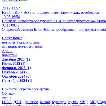
28.12 13:57
ЕБРР и Банк Эсхата поддерживают таджикских ретейлеров
19.05 16:54
Центр банковского обслуживания «Саноатсодиротбанка» откр
02.11 09:42
Очередной филиал Банк Эсхата преобразован под формат ново
Популярные
новости Таджикистана
все новости
вчера
сегодня
Архив
новостей
Декабрь 2025 (1)
Июнь 2025 (1)
Февраль 2025 (1)
Ноябрь 2024 (5)
Октябрь 2024 (6)
Сентябрь 2024 (1)
Показать / скрыть весь архив
Облако
меток
ГБАО
,
ДТП
,
Душанбе
,
Китай
,
Культура
,
Куляб
,
МВД
,
МВД Тадж