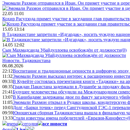
Эмомали Рахмон отправился в Иран. Он примет участие в цер
22.05 11:01
Кохир Расулзода примет участие в заседании глав правительс
15.05 13:14
В Таджикистане запретили «Идгардак», носить чуждую национ
14.05 12:02
Сын Махмадсаида Убайдуллоева освобождён от должности
(0)
Новости.
Таджикистана
06.08.2026
22:12
Воспитание и традиционные ценности в цифровую эпоху
11:32
Эмомали Рахмон высказал интерес к расширению инвести
09:33
В Кувейте состоялась презентация книги «Таджики» на а
08:35
Граждан Пакистана задержали в Душанбе за продажу фал
21:41
Будущее человечества обсудили на Международном симпо
13:07
В Канибадаме задержаны двое по факту загадочного уби
11:05
Эмомали Рахмон открыл в Рудаки школы, кондитерскую 
10:03
Долг «Барки точик» перед Сангтудинской ГЭС-1 перевали
09:59
Юношеская сборная Таджикистана вышла в финальную ча
13:33
Стали известны имена победителей «Евразия-Кинофест»
(
вчера
сегодня
все новости
фото
Live