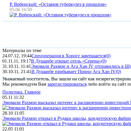
Р. Врбенский: «Оставим туберкулез в прошлом»
05.06 16:50
Материалы по теме
24.07.12, 19:44
Спецоперация в Хороге завершается
(0)
01.11.11, 19:17
В Душанбе открыт отель «Серена»
(0)
31.10.11, 11:41
Эмомали Рахмон и Ага Хан IV отправились в Ш
30.10.11, 21:41
В Душанбе прибывает Принц Ага Хан IV
(0)
Уважаемый посетитель, Вы зашли на сайт как незарегистриров
Мы рекомендуем Вам
зарегистрироваться
либо войти на сайт п
Политика.
Главное
05.11 11:32
Эмомали Рахмон высказал интерес к расширению инвестиций 
28.10 11:05
Эмомали Рахмон открыл в Рудаки школы, кондитерскую фабри
22.05 11:01