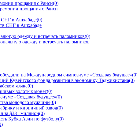
емонии прощания с Раиси
(0)
тв СНГ в Ашхабаде
(0)
альную одежду и встречать паломников
(0)
 обсудили на Международном симпозиуме «Создавая будущее»
(0
ций Кувейтского фонда развития в экономику Таджикистана
(0)
рабском языке
(0)
ьшивых золотых монет
(0)
зиуме «Создавая будущее»
(0)
йства молодого мужчины
(0)
фабрику и кирпичный завод
(0)
л за $331 миллион
(0)
сть Кубка Азии по футболу
(0)
0)