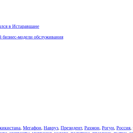
ылся в Истаравшане
й бизнес-модели обслуживания
икистана
,
Мегафон
,
Навруз
,
Президент
,
Рахмон
,
Рогун
,
Россия
,