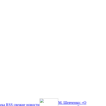
М. Шевченко: «О
ука
RSS
свежие новости