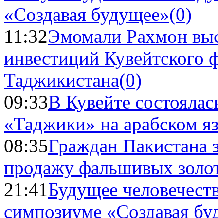
«Создавая будущее»
(0)
11:32
Эмомали Рахмон выс
инвестиций Кувейтского ф
Таджикистана
(0)
09:33
В Кувейте состоялас
«Таджики» на арабском я
08:35
Граждан Пакистана 
продажу фальшивых золо
21:41
Будущее человечест
симпозиуме «Создавая бу