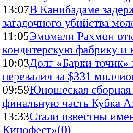
13:07
В Канибадаме задер
загадочного убийства мо
11:05
Эмомали Рахмон отк
кондитерскую фабрику и 
10:03
Долг «Барки точик»
перевалил за $331 миллио
09:59
Юношеская сборная
финальную часть Кубка А
13:33
Стали известны имен
Кинофест»
(0)