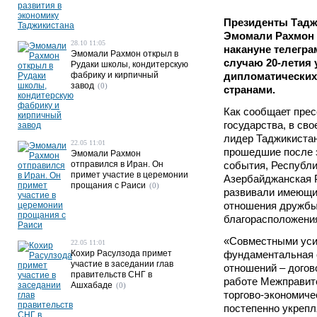
Президенты Тадж
Эмомали Рахмон 
28.10 11:05
накануне телегр
Эмомали Рахмон открыл в
случаю 20-летия 
Рудаки школы, кондитерскую
фабрику и кирпичный
дипломатических
завод
(0)
странами.
Как сообщает прес
государства, в св
лидер Таджикистана
22.05 11:01
прошедшие после э
Эмомали Рахмон
отправился в Иран. Он
события, Республи
примет участие в церемонии
Азербайджанская 
прощания с Раиси
(0)
развивали имеющи
отношения дружбы
благорасположени
«Совместными ус
22.05 11:01
Кохир Расулзода примет
фундаментальная 
участие в заседании глав
отношений – догов
правительств СНГ в
работе Межправит
Ашхабаде
(0)
торгово-экономиче
постепенно укрепл