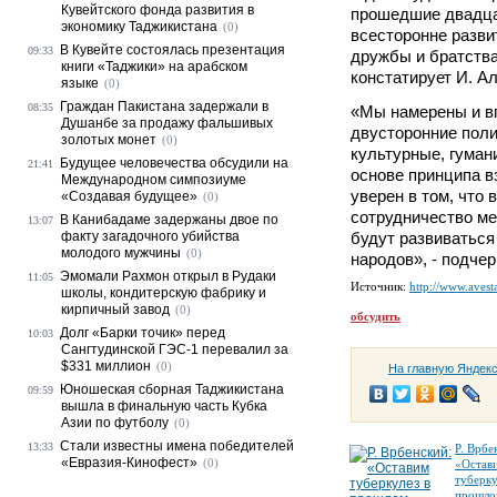
Кувейтского фонда развития в
прошедшие двадца
экономику Таджикистана
(0)
всесторонне разв
В Кувейте состоялась презентация
09:33
дружбы и братства
книги «Таджики» на арабском
констатирует И. Ал
языке
(0)
Граждан Пакистана задержали в
08:35
«Мы намерены и в
Душанбе за продажу фальшивых
двусторонние поли
золотых монет
(0)
культурные, гуман
Будущее человечества обсудили на
21:41
основе принципа в
Международном симпозиуме
уверен в том, что
«Создавая будущее»
(0)
сотрудничество м
В Канибадаме задержаны двое по
13:07
факту загадочного убийства
будут развиваться
молодого мужчины
(0)
народов», - подче
Эмомали Рахмон открыл в Рудаки
11:05
Источник:
http://www.avesta
школы, кондитерскую фабрику и
кирпичный завод
(0)
обсудить
Долг «Барки точик» перед
10:03
Сангтудинской ГЭС-1 перевалил за
$331 миллион
(0)
На главную Яндек
Юношеская сборная Таджикистана
09:59
вышла в финальную часть Кубка
Азии по футболу
(0)
Стали известны имена победителей
13:33
Р. Врбе
«Евразия-Кинофест»
(0)
«Остав
туберку
прошло