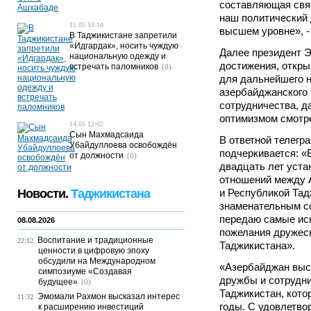
составляющая связ
наш политический д
15.05 13:14
высшем уровне», -
В Таджикистане запретили
«Идгардак», носить чуждую
Далее президент Э.
национальную одежду и
достижения, откр
встречать паломников
(0)
для дальнейшего 
азербайджанского
сотрудничества, д
оптимизмом смотре
14.05 12:02
Сын Махмадсаида
В ответной телегр
Убайдуллоева освобождён
подчеркивается: «
от должности
(0)
двадцать лет уст
отношений между 
Новости.
Таджикистана
и Республикой Тад
знаменательным с
передаю самые ис
08.08.2026
пожелания дружес
Воспитание и традиционные
22:12
Таджикистана».
ценности в цифровую эпоху
обсудили на Международном
«Азербайджан выс
симпозиуме «Создавая
дружбы и сотрудни
будущее»
(0)
Таджикистан, кото
Эмомали Рахмон высказал интерес
11:32
годы. С удовлетвор
к расширению инвестиций