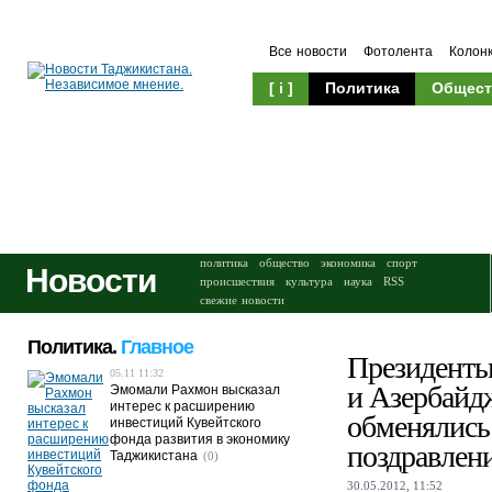
Все новости
Фотолента
Колон
[ i ]
Политика
Общест
Происшествия
Культура
политика
общество
экономика
спорт
Новости
происшествия
культура
наука
RSS
свежие новости
Политика.
Главное
Президенты
05.11 11:32
и Азербайд
Эмомали Рахмон высказал
интерес к расширению
обменялись
инвестиций Кувейтского
фонда развития в экономику
поздравлен
Таджикистана
(0)
30.05.2012, 11:52