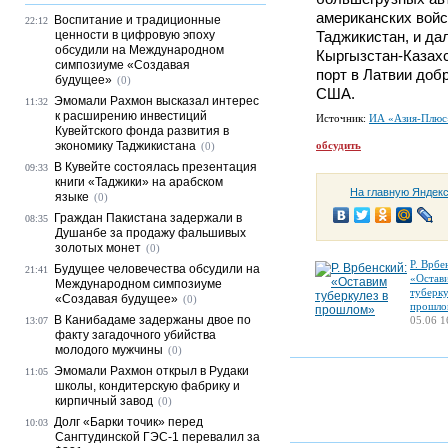
американских войс
Воспитание и традиционные
22:12
ценности в цифровую эпоху
Таджикистан, и да
обсудили на Международном
Кыргызстан-Казахс
симпозиуме «Создавая
порт в Латвии доб
будущее»
(0)
США.
Эмомали Рахмон высказал интерес
11:32
к расширению инвестиций
Источник:
ИА «Азия-Плюс
Кувейтского фонда развития в
экономику Таджикистана
обсудить
(0)
В Кувейте состоялась презентация
09:33
книги «Таджики» на арабском
На главную Яндек
языке
(0)
Граждан Пакистана задержали в
08:35
Душанбе за продажу фальшивых
золотых монет
(0)
Р. Врбе
Будущее человечества обсудили на
21:41
«Остав
Международном симпозиуме
туберку
«Создавая будущее»
(0)
прошло
В Канибадаме задержаны двое по
05.06 1
13:07
факту загадочного убийства
молодого мужчины
(0)
Эмомали Рахмон открыл в Рудаки
11:05
школы, кондитерскую фабрику и
кирпичный завод
(0)
Долг «Барки точик» перед
10:03
Сангтудинской ГЭС-1 перевалил за