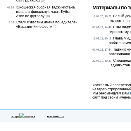
$331 миллион
(0)
Материалы по т
Юношеская сборная Таджикистана
09:59
вышла в финальную часть Кубка
Азии по футболу
Белый дом
(0)
17.07.12, 10:21
эксперты
(0)
Стали известны имена победителей
13:33
«Евразия-Кинофест»
(0)
США видят
06.07.12, 14:46
киргизскому
Глава МИД
19.05.12, 10:15
работе самми
Таджикско
06.03.12, 17:44
автоколонна 
Спецпредс
22.06.11, 10:33
Таджикистан
Уважаемый посетитель,
незарегистрированный
Мы рекомендуем Вам
сайт под своим именем
вчера
сегодня
все новости