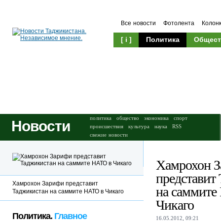
Все новости
Фотолента
Колон
[ i ]
Политика
Общест
Происшествия
Культура
политика
общество
экономика
спорт
Новости
происшествия
культура
наука
RSS
свежие новости
Хамрохон 
представит
Хамрохон Зарифи представит
на саммите
Таджикистан на саммите НАТО в Чикаго
Чикаго
Политика.
Главное
16.05.2012, 09:21