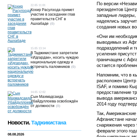
По версии «Незави
22.05 11:01
президентов Центр
Кохир Расулзода примет
участие в заседании глав
западные лидеры, 
правительств СНГ в
надеялись заручит
Ашхабаде
(0)
создания новых во
«Они им необходим
выводимых из Афг
подразделений и те
15.05 13:14
В Таджикистане запретили
усиления присутст
«Идгардак», носить чуждую
граничащем с Афга
национальную одежду и
остается проблемн
встречать паломников
(0)
Напомним, что в к
расположен Центр 
ISAF, и помимо Кы
предоставление т
14.05 12:02
Сын Махмадсаида
вывода американск
Убайдуллоева освобождён
2014 году подтвер
от должности
(0)
Так, Американские
Афганистане начал
Новости.
Таджикистана
снаряжения через 
феврале этого год
08.08.2026
большегрузных ав