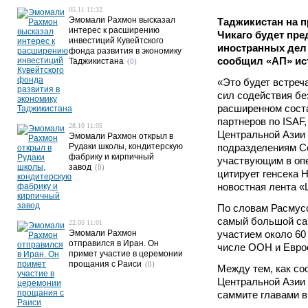
05.11 11:32
Эмомали Рахмон высказал
Таджикистан на 
интерес к расширению
Чикаго будет пр
инвестиций Кувейтского
иностранных дел
фонда развития в экономику
сообщил «АП» ист
Таджикистана
(0)
«Это будет встре
сил содействия бе
расширенном соста
партнеров по ISAF,
28.10 11:05
Центральной Азии 
Эмомали Рахмон открыл в
Рудаки школы, кондитерскую
подразделениям С
фабрику и кирпичный
участвующим в опе
завод
(0)
цитирует генсека
новостная лента «
По словам Расмусс
самый большой са
22.05 11:01
Эмомали Рахмон
участием около 60 
отправился в Иран. Он
числе ООН и Евро
примет участие в церемонии
прощания с Раиси
(0)
Между тем, как с
Центральной Азии 
саммите главами 