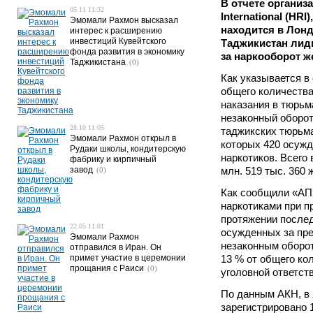
В отчете организ
05.11 11:32
International (HR
Эмомали Рахмон высказал
находится в Лонд
интерес к расширению
инвестиций Кувейтского
Таджикистан лид
фонда развития в экономику
за наркооборот ж
Таджикистана
(0)
Как указывается в 
общего количеств
наказания в тюрьм
незаконный оборот
28.10 11:05
таджикских тюрьма
Эмомали Рахмон открыл в
которых 420 осужд
Рудаки школы, кондитерскую
наркотиков. Всего
фабрику и кирпичный
завод
млн. 519 тыс. 360 
(0)
Как сообщили «АП»
наркотиками при п
протяжении послед
22.05 11:01
осужденных за пре
Эмомали Рахмон
незаконным оборот
отправился в Иран. Он
примет участие в церемонии
13 % от общего ко
прощания с Раиси
(0)
уголовной ответст
По данным АКН, в 
зарегистрировано 