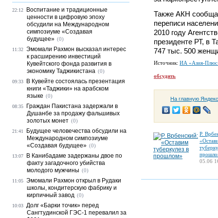
Воспитание и традиционные
22:12
Также АКН сообщае
ценности в цифровую эпоху
переписи населени
обсудили на Международном
симпозиуме «Создавая
2010 году Агентств
будущее»
(0)
президенте РТ, в 
Эмомали Рахмон высказал интерес
11:32
747 тыс. 500 женщ
к расширению инвестиций
Источник:
ИА «Азия-Плюс
Кувейтского фонда развития в
экономику Таджикистана
(0)
обсудить
В Кувейте состоялась презентация
09:33
книги «Таджики» на арабском
языке
(0)
На главную Яндек
Граждан Пакистана задержали в
08:35
Душанбе за продажу фальшивых
золотых монет
(0)
Будущее человечества обсудили на
21:41
Р. Врбе
Международном симпозиуме
«Остав
«Создавая будущее»
(0)
туберку
прошло
В Канибадаме задержаны двое по
13:07
05.06 1
факту загадочного убийства
молодого мужчины
(0)
Эмомали Рахмон открыл в Рудаки
11:05
школы, кондитерскую фабрику и
кирпичный завод
(0)
Долг «Барки точик» перед
10:03
Сангтудинской ГЭС-1 перевалил за