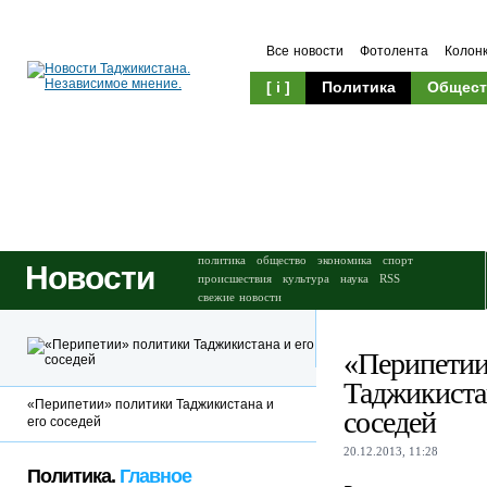
Все новости
Фотолента
Колон
[ i ]
Политика
Общест
Происшествия
Культура
политика
общество
экономика
спорт
Новости
происшествия
культура
наука
RSS
свежие новости
«Перипетии
Таджикистан
«Перипетии» политики Таджикистана и
соседей
его соседей
20.12.2013, 11:28
Политика.
Главное