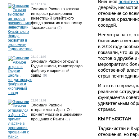
Внешняя
политика
05.11 11:32
дверей», несмотря
Эмомали Рахмон высказал
отношение со всем
интерес к расширению
инвестиций Кувейтского
привела к различн
фонда развития в экономику
соседей.
Таджикистана
(0)
Несмотря на то, ч
бывшими советски
в 2013 году особы
показали, что их р
28.10 11:05
тостов о дружбе и
Эмомали Рахмон открыл в
мероприятиях бол
Рудаки школы, кондитерскую
собственной власт
фабрику и кирпичный
завод
стран почти одина
(0)
И это в то время,
реальное сотрудни
фундамента советс
22.05 11:01
удивительным обра
Эмомали Рахмон
странах.
отправился в Иран. Он
примет участие в церемонии
КЫРГЫЗСТАН
прощания с Раиси
(0)
Таджикистан и Кыр
отношения, но пер