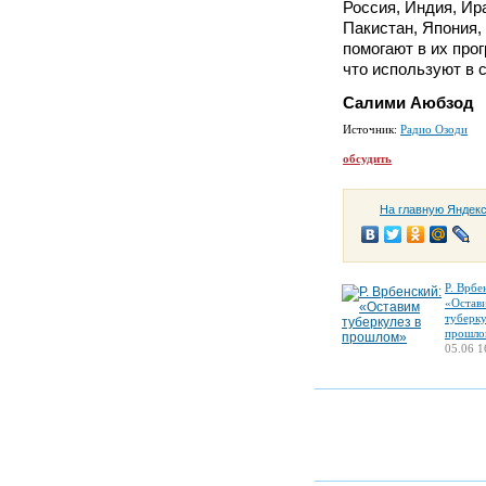
Россия, Индия, Ир
Пакистан, Япония,
помогают в их про
что используют в с
Салими Аюбзод
Источник:
Радио Озоди
обсудить
На главную Яндек
Р. Врбе
«Остав
туберку
прошло
05.06 1