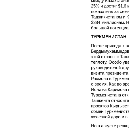
между Казахстаном
25% и достиг $1,6
показатель за сем
Таджикистаном и К
$384 миллионам. Н
большой потенциал
ТУРКМЕНИСТАН
После прихода к в
Бердымухаммедова
этой страны с Та
теплоту. Особо ув
руководителей дру
визита президент
Рахмона в Туркмени
о время. Как во вр
Ислама Каримова 
Туркменистана от
Ташкента относите
проектов Кыргызст
обмен Туркмениста
железной дороги в
Но в августе реак