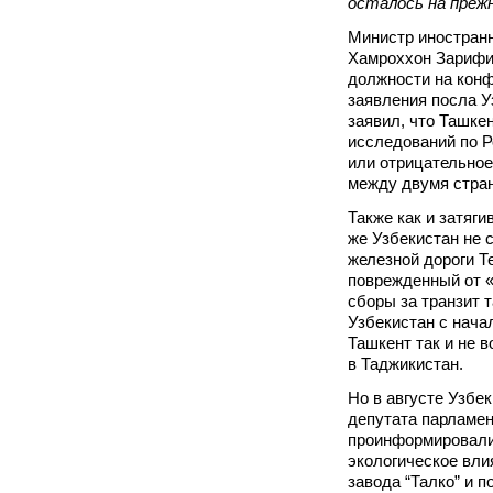
осталось на преж
Министр иностран
Хамроххон Зарифи 
должности на конф
заявления посла 
заявил, что Ташкен
исследований по Р
или отрицательное
между двумя стра
Также как и затяги
же Узбекистан не 
железной дороги Т
поврежденный от «
сборы за транзит 
Узбекистан с нача
Ташкент так и не в
в Таджикистан.
Но в августе Узбе
депутата парламе
проинформировали 
экологическое вли
завода “Талко” и 