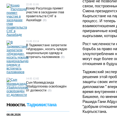
стране не позволи
22.05 11:01
связи, построенны
Кохир Расулзода примет
Смена президентс
участие в заседании глав
Кыргызстане на па
правительств СНГ в
Ашхабаде
(0)
процесс. И теперь
взаимоотношения д
приграничные кон
кыргызами, которые
15.05 13:14
Рост численности 
В Таджикистане запретили
борьба за право н
«Идгардак», носить чуждую
национальную одежду и
злоупотребления 
встречать паломников
(0)
могут еще более о
отношения в будущ
Таджикский экспер
решения этой про
14.05 12:02
защиты своих инте
Сын Махмадсаида
дипломатии ” впере
Убайдуллоева освобождён
от должности
(0)
время внутренняя 
Бишкеке, по мнени
Рашида Гани Абдул
Новости.
Таджикистана
“добрым отношени
Кыргызстана.
08.08.2026