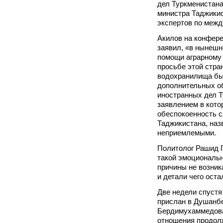
дел Туркменистана
министра Таджики
экспертов по меж
Акилов на конфер
заявил, «в нынешн
помощи аграрному 
просьбе этой стра
водохранилища бы
дополнительных о
иностранных дел Т
заявлением в кото
обеспокоенность 
Таджикистана, наз
неприемлемыми.
Политолог Рашид Г
такой эмоциональн
причины не возник
и детали чего ост
Две недели спустя
прислан в Душанбе
Бердимухаммедова
отношения продол