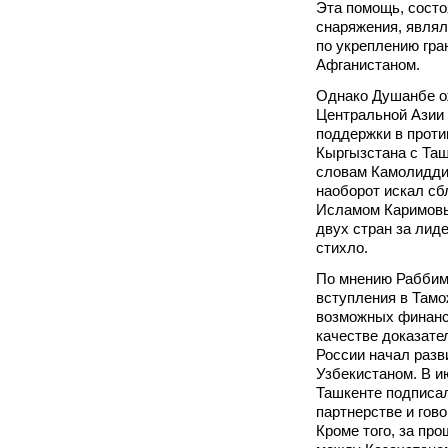
Эта помощь, состо
снаряжения, явля
по укреплению гра
Афганистаном.
Однако Душанбе о
Центральной Азии
поддержки в проти
Кыргызстана с Таш
словам Камолидди
наоборот искал сб
Исламом Каримовы
двух стран за лид
стихло.
По мнению Раббим
вступления в Тамо
возможных финансо
качестве доказате
России начал разв
Узбекистаном. В и
Ташкенте подписал
партнерстве и гово
Кроме того, за пр