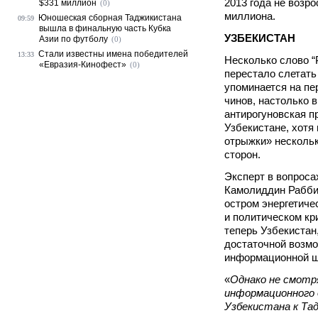
2013 года не возро
$331 миллион
(0)
миллиона.
Юношеская сборная Таджикистана
09:59
вышла в финальную часть Кубка
УЗБЕКИСТАН
Азии по футболу
(0)
Стали известны имена победителей
13:33
Несколько слово “
«Евразия-Кинофест»
(0)
перестало слетать 
упоминается на п
чинов, настолько в
антирогуновская п
Узбекистане, хотя
отрыжки» нескольк
сторон.
Эксперт в вопроса
Камолиддин Раббим
остром энергетиче
и политическом кр
теперь Узбекистан,
достаточной возм
информационной ш
«
Однако не смотр
информационного 
Узбекистана к Та