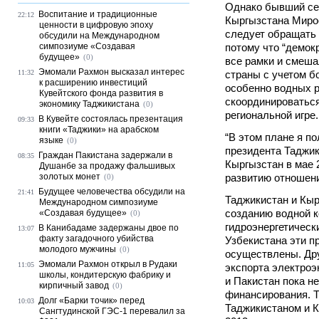
Однако бывший се
Воспитание и традиционные
22:12
Кыргызстана Мирос
ценности в цифровую эпоху
следует обращать 
обсудили на Международном
симпозиуме «Создавая
потому что “демок
будущее»
(0)
все рамки и смеша
Эмомали Рахмон высказал интерес
11:32
страны с учетом б
к расширению инвестиций
особенно водных р
Кувейтского фонда развития в
скоординироваться
экономику Таджикистана
(0)
региональной игре.
В Кувейте состоялась презентация
09:33
книги «Таджики» на арабском
“В этом плане я п
языке
(0)
президента Таджи
Граждан Пакистана задержали в
08:35
Кыргызстан в мае 
Душанбе за продажу фальшивых
золотых монет
развитию отношени
(0)
Будущее человечества обсудили на
21:41
Таджикистан и Кыр
Международном симпозиуме
созданию водной 
«Создавая будущее»
(0)
гидроэнергетическ
В Канибадаме задержаны двое по
13:07
факту загадочного убийства
Узбекистана эти пр
молодого мужчины
(0)
осуществлены. Др
Эмомали Рахмон открыл в Рудаки
11:05
экспорта электроэ
школы, кондитерскую фабрику и
и Пакистан пока н
кирпичный завод
(0)
финансирования. 
Долг «Барки точик» перед
10:03
Таджикистаном и К
Сангтудинской ГЭС-1 перевалил за