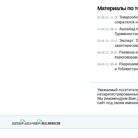
Материалы по т
Товарообо
02.09.13, 11:58
сократился 
Ашхабад 
13.03.13, 08:21
Туркменистан
Эксперт: 
25.01.13, 13:13
заинтересова
Рахмона и
09.04.12, 20:42
переговорам
Разрешимы
30.03.12, 00:46
и Узбекиста
Уважаемый посетитель,
незарегистрированный
Мы рекомендуем Вам
сайт под своим именем
вчера
сегодня
все новости