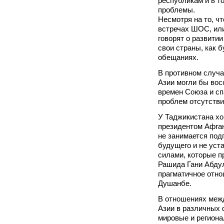
республикам и в т
проблемы.
Несмотря на то, чт
встречах ШОС, или
говорят о развити
свои страны, как 
обещаниях.
В противном случа
Азии могли бы вос
времен Союза и сп
проблем отсутстви
У Таджикистана х
президентом Афга
не занимается под
будущего и не уст
силами, которые п
Рашида Гани Абдул
прагматичное отно
Душанбе.
В отношениях меж
Азии в различных 
мировые и регион