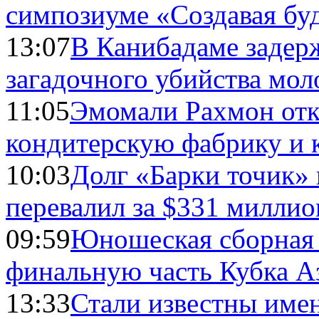
симпозиуме «Создавая бу
13:07
В Канибадаме задер
загадочного убийства мо
11:05
Эмомали Рахмон отк
кондитерскую фабрику и 
10:03
Долг «Барки точик»
перевалил за $331 миллио
09:59
Юношеская сборная
финальную часть Кубка А
13:33
Стали известны имен