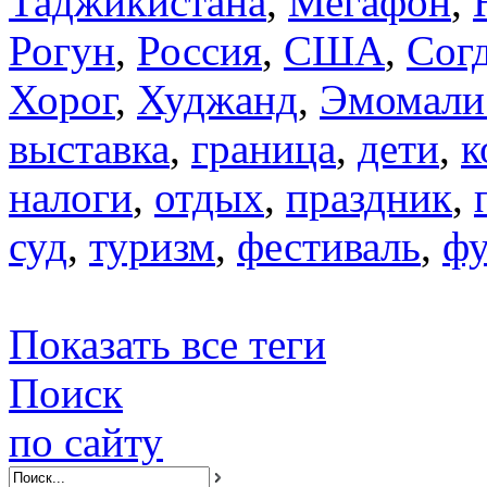
Таджикистана
,
Мегафон
,
Рогун
,
Россия
,
США
,
Сог
Хорог
,
Худжанд
,
Эмомали
выставка
,
граница
,
дети
,
к
налоги
,
отдых
,
праздник
,
суд
,
туризм
,
фестиваль
,
фу
Показать все теги
Поиск
по сайту