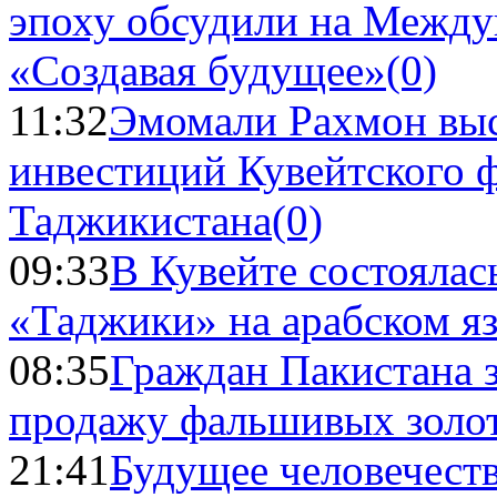
эпоху обсудили на Межд
«Создавая будущее»
(0)
11:32
Эмомали Рахмон выс
инвестиций Кувейтского ф
Таджикистана
(0)
09:33
В Кувейте состоялас
«Таджики» на арабском я
08:35
Граждан Пакистана 
продажу фальшивых золо
21:41
Будущее человечест