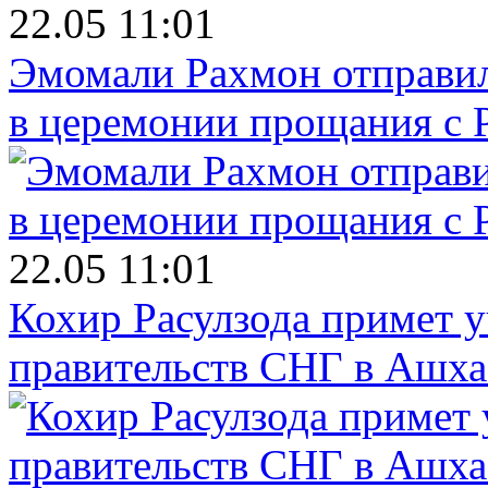
22.05 11:01
Эмомали Рахмон отправил
в церемонии прощания с 
22.05 11:01
Кохир Расулзода примет у
правительств СНГ в Ашха