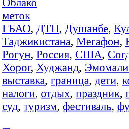
Облако
меток
ГБАО
,
ДТП
,
Душанбе
,
Ку
Таджикистана
,
Мегафон
,
Рогун
,
Россия
,
США
,
Сог
Хорог
,
Худжанд
,
Эмомали
выставка
,
граница
,
дети
,
к
налоги
,
отдых
,
праздник
,
суд
,
туризм
,
фестиваль
,
фу