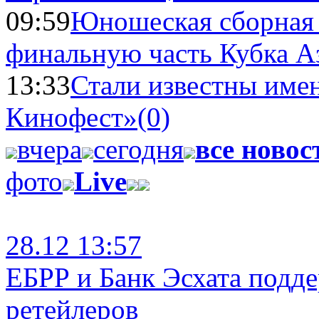
09:59
Юношеская сборная
финальную часть Кубка А
13:33
Стали известны имен
Кинофест»
(0)
вчера
сегодня
все новос
фото
Live
28.12 13:57
ЕБРР и Банк Эсхата подд
ретейлеров