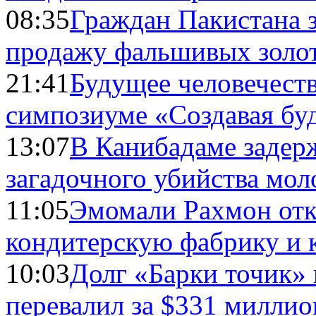
08:35
Граждан Пакистана 
продажу фальшивых золо
21:41
Будущее человечест
симпозиуме «Создавая бу
13:07
В Канибадаме задер
загадочного убийства мо
11:05
Эмомали Рахмон отк
кондитерскую фабрику и 
10:03
Долг «Барки точик»
перевалил за $331 миллио