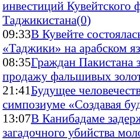
инвестиций Кувейтского ф
Таджикистана
(0)
09:33
В Кувейте состоялас
«Таджики» на арабском я
08:35
Граждан Пакистана 
продажу фальшивых золо
21:41
Будущее человечест
симпозиуме «Создавая бу
13:07
В Канибадаме задер
загадочного убийства мо