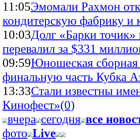
11:05
Эмомали Рахмон отк
кондитерскую фабрику и 
10:03
Долг «Барки точик»
перевалил за $331 миллио
09:59
Юношеская сборная
финальную часть Кубка А
13:33
Стали известны имен
Кинофест»
(0)
вчера
сегодня
все новос
фото
Live