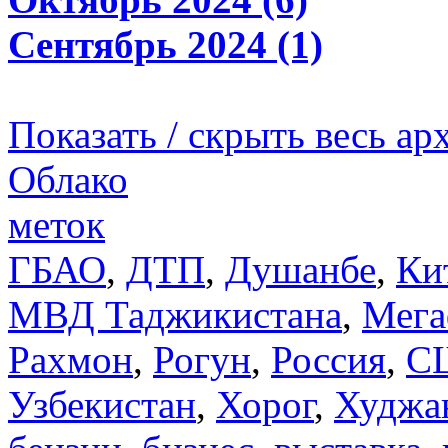
Сентябрь 2024 (1)
Показать / скрыть весь ар
Облако
меток
ГБАО
,
ДТП
,
Душанбе
,
Ки
МВД Таджикистана
,
Мега
Рахмон
,
Рогун
,
Россия
,
С
Узбекистан
,
Хорог
,
Худжа