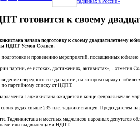
таджиках в России»
ПТ готовится к своему двадц
кистана начала подготовку к своему двадцатилетнему юбилею
нды НДПТ Усмон Солиев.
по подготовке и проведению мероприятий, посвященных юбилею 
ии партии, ее истоках, достижениях, активистах», - отметил Со
роведение очередного съезда партии, на котором наряду с юбил
 по партийному списку от НДПТ.
рламента Таджикистана ожидается в конце февраля-начале март
в своих рядах свыше 235 тыс. таджикистанцев. Председателем п
а Таджикистана и местных маджлисов народных депутатов облас
членами или выдвиженцами НДПТ.