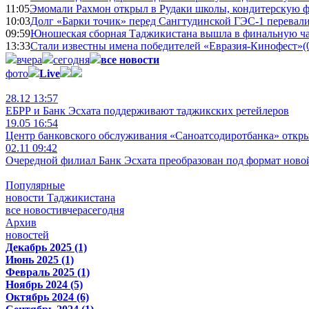
11:05
Эмомали Рахмон открыл в Рудаки школы, кондитерскую 
10:03
Долг «Барки точик» перед Сангтудинской ГЭС-1 перевали
09:59
Юношеская сборная Таджикистана вышла в финальную ча
13:33
Стали известны имена победителей «Евразия-Кинофест»
(
вчера
сегодня
все новости
фото
Live
28.12 13:57
ЕБРР и Банк Эсхата поддерживают таджикских ретейлеров
19.05 16:54
Центр банковского обслуживания «Саноатсодиротбанка» откр
02.11 09:42
Очередной филиал Банк Эсхата преобразован под формат ново
Популярные
новости Таджикистана
все новости
вчера
сегодня
Архив
новостей
Декабрь 2025 (1)
Июнь 2025 (1)
Февраль 2025 (1)
Ноябрь 2024 (5)
Октябрь 2024 (6)