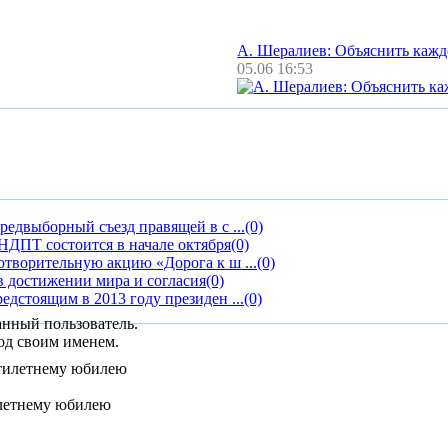
А. Шералиев: Объяснить каж
05.06 16:53
редвыборный съезд правящей в с ...
(0)
ДПТ состоится в начале октября
(0)
отворительную акцию «Дорога к ш ...
(0)
 достижении мира и согласия
(0)
едстоящим в 2013 году президен ...
(0)
анный пользователь.
од своим именем.
илетнему юбилею