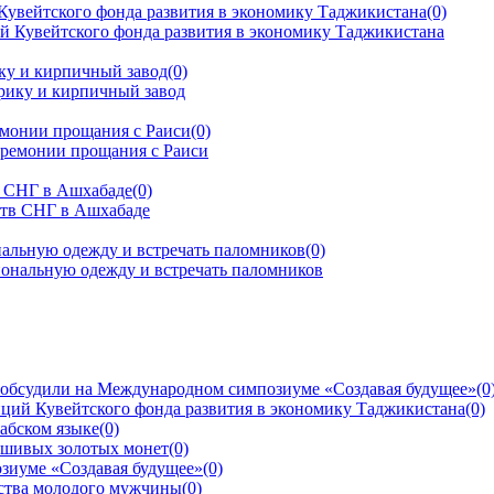
Кувейтского фонда развития в экономику Таджикистана
(0)
ку и кирпичный завод
(0)
емонии прощания с Раиси
(0)
тв СНГ в Ашхабаде
(0)
альную одежду и встречать паломников
(0)
 обсудили на Международном симпозиуме «Создавая будущее»
(0
ций Кувейтского фонда развития в экономику Таджикистана
(0)
рабском языке
(0)
ьшивых золотых монет
(0)
зиуме «Создавая будущее»
(0)
йства молодого мужчины
(0)