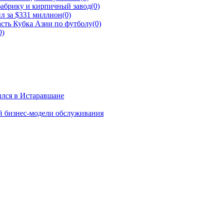
фабрику и кирпичный завод
(0)
л за $331 миллион
(0)
сть Кубка Азии по футболу
(0)
0)
ылся в Истаравшане
й бизнес-модели обслуживания