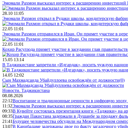
Эмомали Рахмон высказал интерес к расширению инвестиций 
28.10 11:05
Эмомали Рахмон открыл в Рудаки школы, кондитерскую фабри
22.05 11:01
Эмомали Рахмон отправился в Иран. Он примет участие в цер
22.05 11:01
Кохир Расулзода примет участие в заседании глав правительс
15.05 13:14
В Таджикистане запретили «Идгардак», носить чуждую национ
14.05 12:02
Сын Махмадсаида Убайдуллоева освобождён от должности
(0)
Новости.
Таджикистана
08.08.2026
22:12
Воспитание и традиционные ценности в цифровую эпоху
11:32
Эмомали Рахмон высказал интерес к расширению инвести
09:33
В Кувейте состоялась презентация книги «Таджики» на а
08:35
Граждан Пакистана задержали в Душанбе за продажу фал
21:41
Будущее человечества обсудили на Международном симпо
13:07
В Канибадаме задержаны двое по факту загадочного уби