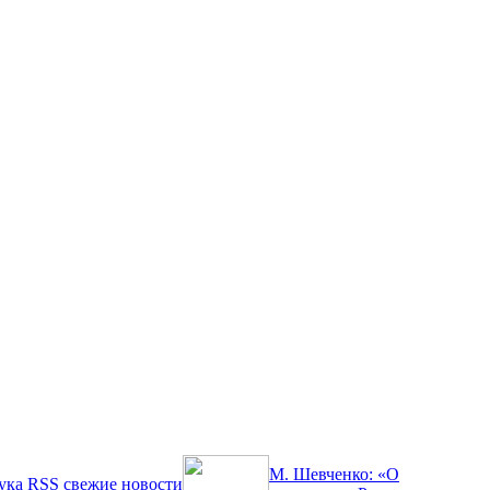
М. Шевченко: «О
ука
RSS
свежие новости