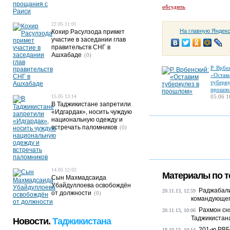
обсудить
22.05 11:01
На главную Яндек
Кохир Расулзода примет
участие в заседании глав
правительств СНГ в
Ашхабаде
(0)
Р. Врбе
«Остав
туберку
прошло
15.05 13:14
05.06 1
В Таджикистане запретили
«Идгардак», носить чуждую
национальную одежду и
встречать паломников
(0)
14.05 12:02
Материалы по т
Сын Махмадсаида
Убайдуллоева освобождён
Раджабали
20.11.13, 12:59
от должности
(0)
командующего
Рахмон сн
20.11.13, 10:06
Таджикистан
Новости.
Таджикистана
201-ю РВБ
18.10.13, 10:14