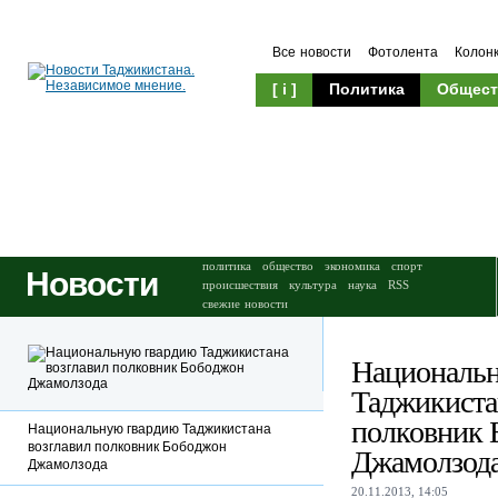
Все новости
Фотолента
Колон
[ i ]
Политика
Общест
Происшествия
Культура
политика
общество
экономика
спорт
Новости
происшествия
культура
наука
RSS
свежие новости
Националь
Таджикиста
полковник 
Национальную гвардию Таджикистана
возглавил полковник Бободжон
Джамолзод
Джамолзода
20.11.2013, 14:05