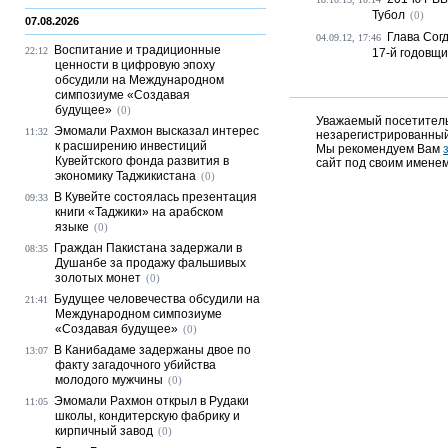
Тубол
(0)
07.08.2026
Глава Сог
04.09.12, 17:46
Воспитание и традиционные
22:12
17-й годовщ
ценности в цифровую эпоху
обсудили на Международном
симпозиуме «Создавая
будущее»
(0)
Уважаемый посетитель,
Эмомали Рахмон высказал интерес
11:32
незарегистрированный
к расширению инвестиций
Мы рекомендуем Вам
Кувейтского фонда развития в
сайт под своим именем
экономику Таджикистана
(0)
В Кувейте состоялась презентация
09:33
книги «Таджики» на арабском
языке
(0)
Граждан Пакистана задержали в
08:35
Душанбе за продажу фальшивых
золотых монет
(0)
Будущее человечества обсудили на
21:41
Международном симпозиуме
«Создавая будущее»
(0)
В Канибадаме задержаны двое по
13:07
факту загадочного убийства
молодого мужчины
(0)
Эмомали Рахмон открыл в Рудаки
11:05
школы, кондитерскую фабрику и
кирпичный завод
(0)