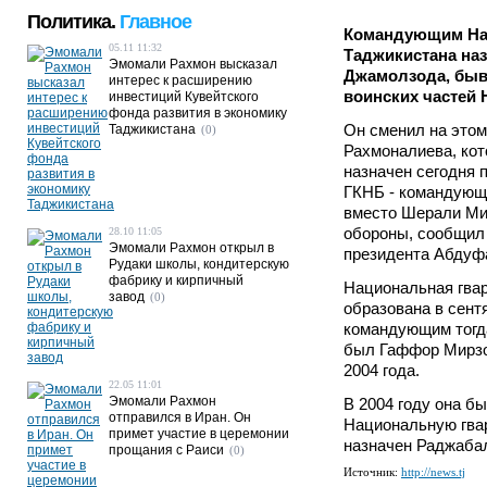
Политика.
Главное
Командующим На
05.11 11:32
Таджикистана на
Эмомали Рахмон высказал
Джамолзода, быв
интерес к расширению
воинских частей 
инвестиций Кувейтского
фонда развития в экономику
Он сменил на это
Таджикистана
(0)
Рахмоналиева, кот
назначен сегодня 
ГКНБ - командующ
вместо Шерали Ми
обороны, сообщил
28.10 11:05
Эмомали Рахмон открыл в
президента Абдуф
Рудаки школы, кондитерскую
фабрику и кирпичный
Национальная гва
завод
(0)
образована в сент
командующим тогд
был Гаффор Мирзо
2004 года.
22.05 11:01
Эмомали Рахмон
В 2004 году она б
отправился в Иран. Он
Национальную гва
примет участие в церемонии
назначен Раджаба
прощания с Раиси
(0)
Источник:
http://news.tj