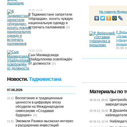
15.05 13:14
На главную Яндек
В Таджикистане запретили
«Идгардак», носить чуждую
национальную одежду и
встречать паломников
(0)
Р. Врбе
«Остав
туберку
прошло
05.06 1
14.05 12:02
Сын Махмадсаида
Убайдуллоева освобождён
от должности
(0)
Новости.
Таджикистана
07.08.2026
Материалы по т
Воспитание и традиционные
22:12
Центризби
30.10.13, 09:45
ценности в цифровую эпоху
аккредитаци
обсудили на Международном
В Душанбе
симпозиуме «Создавая
10.10.13, 10:42
будущее»
наблюдателей
(0)
Эмомали Рахмон высказал интерес
Наблюдат
11:32
02.10.13, 12:16
к расширению инвестиций