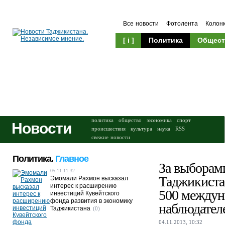
Все новости
Фотолента
Колон
[ i ]
Политика
Общест
Происшествия
Культура
политика
общество
экономика
спорт
Новости
происшествия
культура
наука
RSS
свежие новости
Политика.
Главное
За выборам
05.11 11:32
Таджикиста
Эмомали Рахмон высказал
интерес к расширению
500 между
инвестиций Кувейтского
фонда развития в экономику
наблюдател
Таджикистана
(0)
04.11.2013, 10:32