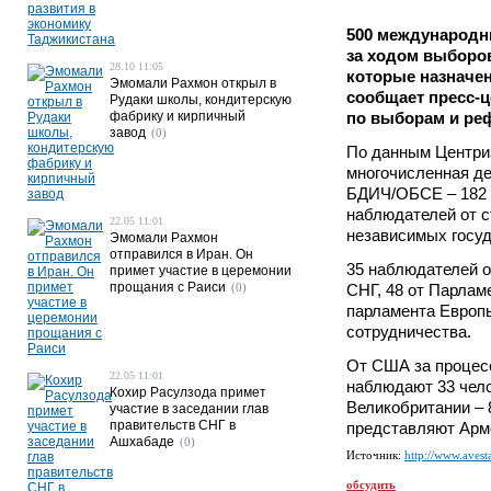
500 международн
за ходом выборов
28.10 11:05
которые назначен
Эмомали Рахмон открыл в
сообщает пресс-
Рудаки школы, кондитерскую
фабрику и кирпичный
по выборам и ре
завод
(0)
По данным Центри
многочисленная де
БДИЧ/ОБСЕ – 182 
наблюдателей от 
22.05 11:01
независимых госуд
Эмомали Рахмон
отправился в Иран. Он
35 наблюдателей 
примет участие в церемонии
прощания с Раиси
(0)
СНГ, 48 от Парлам
парламента Европы
сотрудничества.
От США за процес
22.05 11:01
наблюдают 33 челов
Кохир Расулзода примет
Великобритании – 
участие в заседании глав
правительств СНГ в
представляют Арм
Ашхабаде
(0)
Источник:
http://www.avesta
обсудить