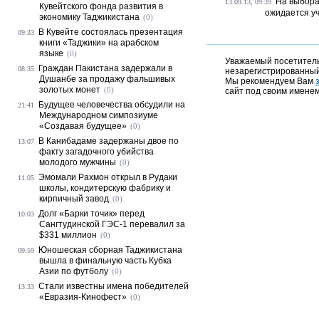
На выбора
13.09.13, 09:39
Кувейтского фонда развития в
ожидается уч
экономику Таджикистана
(0)
В Кувейте состоялась презентация
09:33
книги «Таджики» на арабском
языке
(0)
Уважаемый посетитель,
Граждан Пакистана задержали в
08:35
незарегистрированный
Душанбе за продажу фальшивых
Мы рекомендуем Вам
золотых монет
(0)
сайт под своим именем
Будущее человечества обсудили на
21:41
Международном симпозиуме
«Создавая будущее»
(0)
В Канибадаме задержаны двое по
13:07
факту загадочного убийства
молодого мужчины
(0)
Эмомали Рахмон открыл в Рудаки
11:05
школы, кондитерскую фабрику и
кирпичный завод
(0)
Долг «Барки точик» перед
10:03
Сангтудинской ГЭС-1 перевалил за
$331 миллион
(0)
Юношеская сборная Таджикистана
09:59
вышла в финальную часть Кубка
Азии по футболу
(0)
Стали известны имена победителей
13:33
«Евразия-Кинофест»
(0)