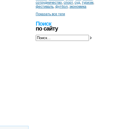
сотрудничество
,
спорт
,
суд
,
туризм
,
фестиваль
,
футбол
,
экономика
Показать все теги
Поиск
по сайту