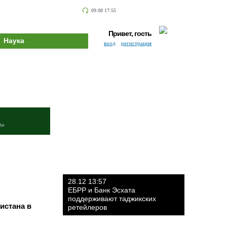
09.08 17:55
Привет, гость
Наука
вход
регистрация
и»
28.12 13:57
ЕБРР и Банк Эсхата
поддерживают таджикских
истана в
ретейлеров