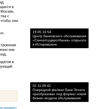
ад
ющихся в
 Москве,
тва с
 чтобы они
19.05 16:54
ыс.
Центр банковского обслуживания
«Саноатсодиротбанка» открылся
в Истаравшане
строенная
енно они
зод.
идатов в
твующий
02.11 09:42
Очередной филиал Банк Эсхата
преобразован под формат новой
бизнес-модели обслуживания
ому пассажиру