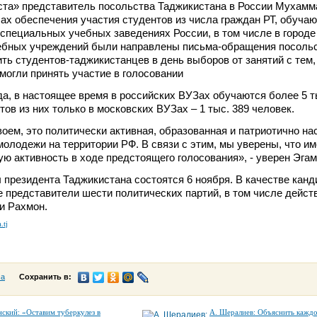
ста» представитель посольства Таджикистана в России Мухамм
сах обеспечения участия студентов из числа граждан РТ, обуча
специальных учебных заведениях России, в том числе в городе
ебных учреждений были направлены письма-обращения посольс
ть студентов-таджикистанцев в день выборов от занятий с тем,
могли принять участие в голосовании
а, в настоящее время в российских ВУЗах обучаются более 5 т
ов из них только в московских ВУЗах – 1 тыс. 389 человек.
оем, это политически активная, образованная и патриотично на
молодежи на территории РФ. В связи с этим, мы уверены, что им
ю активность в ходе предстоящего голосования», - уверен Эгам
президента Таджикистана состоятся 6 ноября. В качестве канд
е представители шести политических партий, в том числе дейс
и Рахмон.
.tj
са
Сохранить в:
нский: «Оставим туберкулез в
А. Шералиев: Объяснить кажд