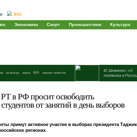
ки
RSS
во
Экономика
Спорт
Происшествия
Культура
М. Шевченко: «О
ия
культура
наука
RSS
свежие новости
таджиках в Росси
 РТ в РФ просит освободить
студентов от занятий в день выборов
нты примут активное участие в выборах президента Таджик
российских регионах.