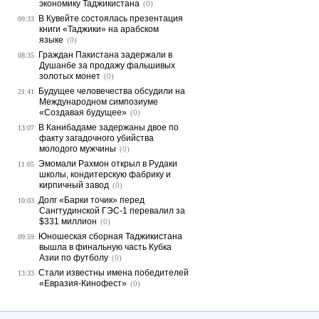
экономику Таджикистана
(0)
В Кувейте состоялась презентация
09:33
книги «Таджики» на арабском
языке
(0)
Граждан Пакистана задержали в
08:35
Душанбе за продажу фальшивых
золотых монет
(0)
Будущее человечества обсудили на
21:41
Международном симпозиуме
«Создавая будущее»
(0)
В Канибадаме задержаны двое по
13:07
факту загадочного убийства
молодого мужчины
(0)
Эмомали Рахмон открыл в Рудаки
11:05
школы, кондитерскую фабрику и
кирпичный завод
(0)
Долг «Барки точик» перед
10:03
Сангтудинской ГЭС-1 перевалил за
$331 миллион
(0)
Юношеская сборная Таджикистана
09:59
вышла в финальную часть Кубка
Азии по футболу
(0)
Стали известны имена победителей
13:33
«Евразия-Кинофест»
(0)