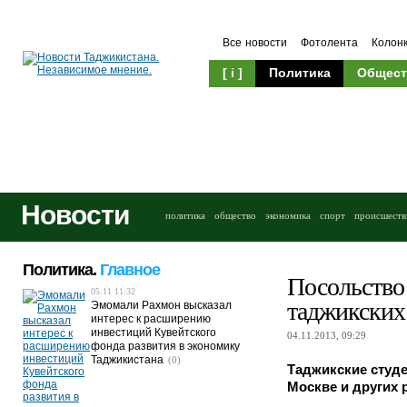
Все новости
Фотолента
Колон
[ i ]
Политика
Общест
Новости
политика
общество
экономика
спорт
происшеств
Политика.
Главное
Посольство
05.11 11:32
таджикских 
Эмомали Рахмон высказал
интерес к расширению
инвестиций Кувейтского
04.11.2013, 09:29
фонда развития в экономику
Таджикистана
(0)
Таджикские студе
Москве и других 