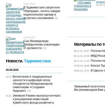
прошло
15.05 13:14
05.06 1
В Таджикистане запретили
«Идгардак», носить чуждую
национальную одежду и
встречать паломников
(0)
14.05 12:02
Сын Махмадсаида
Материалы по т
Убайдуллоева освобождён
от должности
(0)
Посольство
04.11.13, 10:47
МВД Росси
02.11.13, 15:46
Новости.
Таджикистана
Посольств
02.11.13, 13:42
Консул Тад
27.09.13, 18:00
09.08.2026
В Одессе 
06.05.13, 11:51
Воспитание и традиционные
22:12
ценности в цифровую эпоху
обсудили на Международном
Уважаемый посетитель
симпозиуме «Создавая
Мы рекомендуем Вам
будущее»
(0)
Эмомали Рахмон высказал интерес
11:32
к расширению инвестиций
Кувейтского фонда развития в