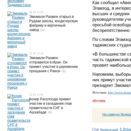
Как сообщил «Аве
Эгамзод, в интере
28.10 11:05
высших и средних 
Эмомали Рахмон открыл в
руководителям уч
Рудаки школы, кондитерскую
просьбой освободи
фабрику и кирпичный
завод
беспрепятственно 
(0)
По словам Эгамзод
таджикских студент
«В большинстве св
22.05 11:01
Эмомали Рахмон
часть таджикской 
отправился в Иран. Он
проявят наибольшу
примет участие в церемонии
прощания с Раиси
(0)
Напомним, выборы 
них примут участи
президент Эмомал
Источник:
http://www.avesta
22.05 11:01
Кохир Расулзода примет
обсудить
участие в заседании глав
правительств СНГ в
Ашхабаде
(0)
На главную Яндек
Р. Врбе