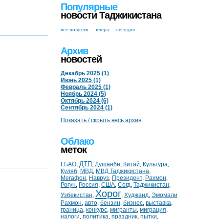
Популярные
новости Таджикистана
все новости
вчера
сегодня
Архив
новостей
Декабрь 2025 (1)
Июнь 2025 (1)
Февраль 2025 (1)
Ноябрь 2024 (5)
Октябрь 2024 (6)
Сентябрь 2024 (1)
Показать / скрыть весь архив
Облако
меток
ДТП
ГБАО
,
,
Душанбе
,
Китай
,
Культура
,
Куляб
,
МВД
,
МВД Таджикистана
,
Мегафон
,
Навруз
,
Президент
,
Рахмон
,
Рогун
,
Россия
,
США
,
Согд
,
Таджикистан
,
Хорог
Узбекистан
,
,
Худжанд
,
Эмомали
Рахмон
,
авто
,
бензин
,
бизнес
,
выставка
,
граница
,
конкурс
,
мигранты
,
миграция
,
налоги
,
политика
,
праздник
,
пытки
,