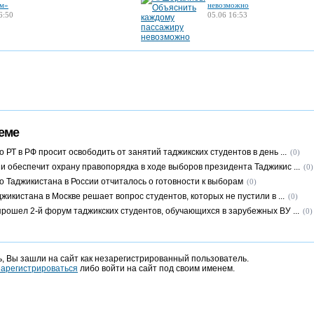
м»
невозможно
6:50
05.06 16:53
еме
 РТ в РФ просит освободить от занятий таджикских студентов в день ...
(0)
и обеспечит охрану правопорядка в ходе выборов президента Таджикис ...
(0)
о Таджикистана в России отчиталось о готовности к выборам
(0)
жикистана в Москве решает вопрос студентов, которых не пустили в ...
(0)
прошел 2-й форум таджикских студентов, обучающихся в зарубежных ВУ ...
(0)
, Вы зашли на сайт как незарегистрированный пользователь.
зарегистрироваться
либо войти на сайт под своим именем.