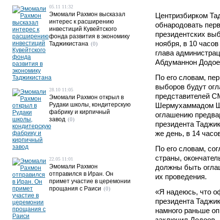
05.11 11:32
Эмомали Рахмон высказал
Центризбирком Та
интерес к расширению
обнародовать перв
инвестиций Кувейтского
президентских выб
фонда развития в экономику
ноября, в 10 часо
Таджикистана
(0)
глава администра
Абдуманнон Додое
По его словам, пе
выборов будут ог
28.10 11:05
представителей С
Эмомали Рахмон открыл в
Рудаки школы, кондитерскую
Шермухаммадом Шо
фабрику и кирпичный
оглашению предва
завод
(0)
президента Таджик
же день, в 14 часо
По его словам, со
страны, окончател
22.05 11:01
Эмомали Рахмон
должны быть оглаш
отправился в Иран. Он
их проведения.
примет участие в церемонии
прощания с Раиси
(0)
«Я надеюсь, что 
президента Таджи
намного раньше оп
заключил Додоев.