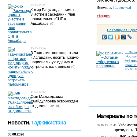
22.05 11:01
Источник:
http://news.tj
Кохир Расулзода примет
участие в заседании глав
обсудить
правительств СНГ в
Ашхабаде
(0)
На главную Яндек
15.05 13:14
Р. Врбе
В Таджикистане запретили
«Остав
«Идгардак», носить чуждую
туберку
национальную одежду и
прошло
встречать паломников
(0)
05.06 1
14.05 12:02
Сын Махмадсаида
Убайдуллоева освобождён
от должности
(0)
Материалы по т
Новости.
Таджикистана
Узбекиста
30.10.13, 11:41
президента 
08.08.2026
ЦИК: изби
21.10.13, 11:51