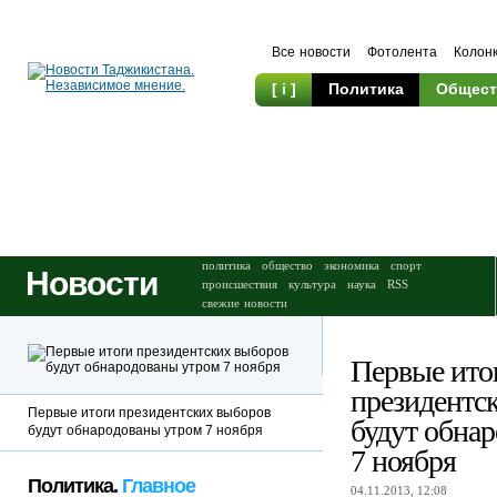
Все новости
Фотолента
Колон
[ i ]
Политика
Общест
Происшествия
Культура
политика
общество
экономика
спорт
Новости
происшествия
культура
наука
RSS
свежие новости
Первые ито
президентс
Первые итоги президентских выборов
будут обна
будут обнародованы утром 7 ноября
7 ноября
Политика.
Главное
04.11.2013, 12:08