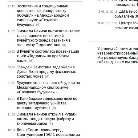
президента Т
Воспитание и традиционные
22:12
ценности в цифровую эпоху
Дата выбо
15.08.13, 20:19
обсудили на Международном
объявлена 30
симпозиуме «Создавая
Центризби
31.07.13, 10:29
будущее»
(0)
режиме ожида
Эмомали Рахмон высказал интерес
11:32
к расширению инвестиций
Кувейтского фонда развития в
экономику Таджикистана
(0)
Уважаемый посетитель,
В Кувейте состоялась презентация
09:33
незарегистрированный
книги «Таджики» на арабском
Мы рекомендуем Вам
языке
(0)
сайт под своим именем
Граждан Пакистана задержали в
08:35
Душанбе за продажу фальшивых
золотых монет
(0)
Будущее человечества обсудили на
21:41
Международном симпозиуме
«Создавая будущее»
(0)
В Канибадаме задержаны двое по
13:07
факту загадочного убийства
молодого мужчины
(0)
Эмомали Рахмон открыл в Рудаки
11:05
школы, кондитерскую фабрику и
кирпичный завод
(0)
Долг «Барки точик» перед
10:03
Сангтудинской ГЭС-1 перевалил за