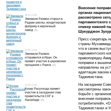
Внесение поправо
органах национал
28.10 11:05
рассмотрено сего
Эмомали Рахмон открыл в
парламентского с
Рудаки школы, кондитерскую
фабрику и кирпичный
спикер нижней п
завод
(0)
Шукурджон Зухур
Пресс-секретарь 
страны Мухаммада
что в своем высту
22.05 11:01
парламентского ко
Эмомали Рахмон
отправился в Иран. Он
правопорядку Амир
примет участие в церемонии
поправки к вышена
прощания с Раиси
(0)
направлены на уст
адаптации закона 
Таджикистана.
На заседании Сове
22.05 11:01
Кохир Расулзода примет
рассмотрены зако
участие в заседании глав
борьбе с организо
правительств СНГ в
внесения поправок
Ашхабаде
(0)
потребителей», «О
Таджикистана» и У