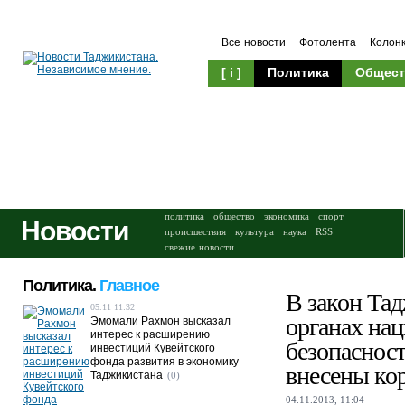
Все новости
Фотолента
Колон
[ i ]
Политика
Общест
Происшествия
Культура
политика
общество
экономика
спорт
Новости
происшествия
культура
наука
RSS
свежие новости
Политика.
Главное
В закон Та
05.11 11:32
органах на
Эмомали Рахмон высказал
интерес к расширению
безопасност
инвестиций Кувейтского
фонда развития в экономику
внесены ко
Таджикистана
(0)
04.11.2013, 11:04