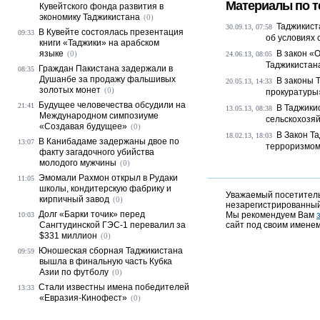
Материалы по т
Кувейтского фонда развития в
экономику Таджикистана
(0)
Таджикист
30.09.13, 07:58
В Кувейте состоялась презентация
09:33
об условиях 
книги «Таджики» на арабском
языке
В закон «
(0)
24.06.13, 08:05
Таджикистана
Граждан Пакистана задержали в
08:35
Душанбе за продажу фальшивых
В законы 
20.05.13, 14:33
золотых монет
(0)
прокуратуры»
Будущее человечества обсудили на
21:41
В Таджики
13.05.13, 08:38
Международном симпозиуме
сельскохозя
«Создавая будущее»
(0)
В Закон Т
18.02.13, 18:03
В Канибадаме задержаны двое по
13:07
терроризмом
факту загадочного убийства
молодого мужчины
(0)
Эмомали Рахмон открыл в Рудаки
11:05
школы, кондитерскую фабрику и
Уважаемый посетитель,
кирпичный завод
(0)
незарегистрированный
Долг «Барки точик» перед
Мы рекомендуем Вам
10:03
Сангтудинской ГЭС-1 перевалил за
сайт под своим именем
$331 миллион
(0)
Юношеская сборная Таджикистана
09:59
вышла в финальную часть Кубка
Азии по футболу
(0)
Стали известны имена победителей
13:33
«Евразия-Кинофест»
(0)