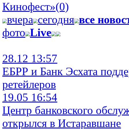
Кинофест»
(0)
вчера
сегодня
все новос
фото
Live
28.12 13:57
ЕБРР и Банк Эсхата подд
ретейлеров
19.05 16:54
Центр банковского обслу
открылся в Истаравшане