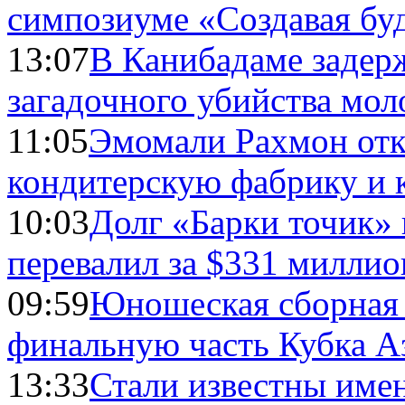
симпозиуме «Создавая бу
13:07
В Канибадаме задер
загадочного убийства мо
11:05
Эмомали Рахмон отк
кондитерскую фабрику и 
10:03
Долг «Барки точик»
перевалил за $331 миллио
09:59
Юношеская сборная
финальную часть Кубка А
13:33
Стали известны имен