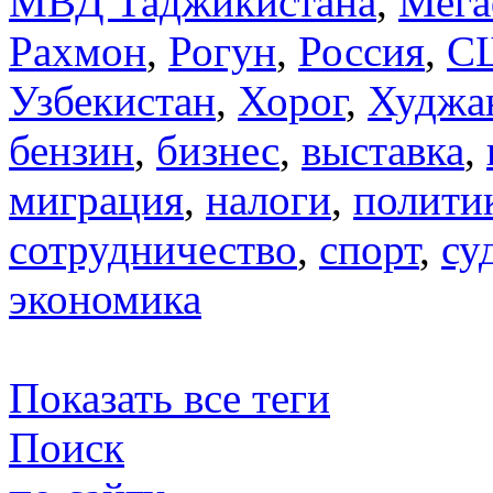
МВД Таджикистана
,
Мега
Рахмон
,
Рогун
,
Россия
,
С
Узбекистан
,
Хорог
,
Худжа
бензин
,
бизнес
,
выставка
,
миграция
,
налоги
,
полити
сотрудничество
,
спорт
,
су
экономика
Показать все теги
Поиск