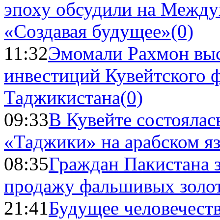
эпоху обсудили на Межд
«Создавая будущее»
(0)
11:32
Эмомали Рахмон выс
инвестиций Кувейтского ф
Таджикистана
(0)
09:33
В Кувейте состоялас
«Таджики» на арабском я
08:35
Граждан Пакистана 
продажу фальшивых золо
21:41
Будущее человечест