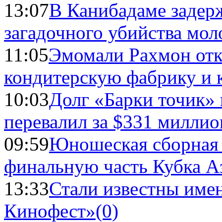
13:07
В Канибадаме задер
загадочного убийства мо
11:05
Эмомали Рахмон отк
кондитерскую фабрику и 
10:03
Долг «Барки точик»
перевалил за $331 миллио
09:59
Юношеская сборная
финальную часть Кубка А
13:33
Стали известны имен
Кинофест»
(0)