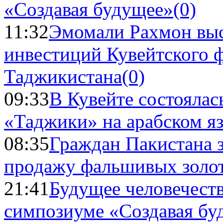
«Создавая будущее»
(0)
11:32
Эмомали Рахмон выс
инвестиций Кувейтского ф
Таджикистана
(0)
09:33
В Кувейте состоялас
«Таджики» на арабском я
08:35
Граждан Пакистана 
продажу фальшивых золо
21:41
Будущее человечест
симпозиуме «Создавая бу