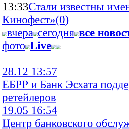
13:33
Стали известны имен
Кинофест»
(0)
вчера
сегодня
все новос
фото
Live
28.12 13:57
ЕБРР и Банк Эсхата подд
ретейлеров
19.05 16:54
Центр банковского обслу