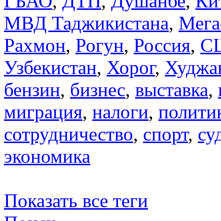
ГБАО
,
ДТП
,
Душанбе
,
Ки
МВД Таджикистана
,
Мега
Рахмон
,
Рогун
,
Россия
,
С
Узбекистан
,
Хорог
,
Худжа
бензин
,
бизнес
,
выставка
,
миграция
,
налоги
,
полити
сотрудничество
,
спорт
,
су
экономика
Показать все теги