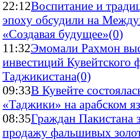
22:12
Воспитание и тради
эпоху обсудили на Межд
«Создавая будущее»
(0)
11:32
Эмомали Рахмон выс
инвестиций Кувейтского ф
Таджикистана
(0)
09:33
В Кувейте состоялас
«Таджики» на арабском я
08:35
Граждан Пакистана 
продажу фальшивых золо