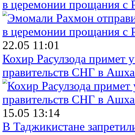
в церемонии прощания с 
22.05 11:01
Кохир Расулзода примет у
правительств СНГ в Ашха
15.05 13:14
В Таджикистане запретил