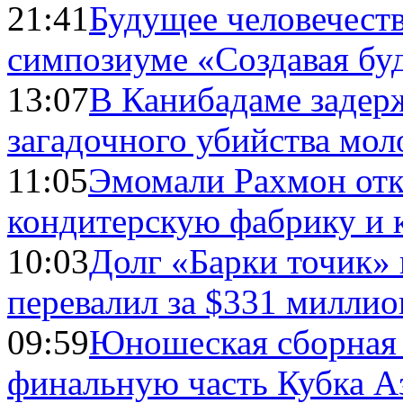
21:41
Будущее человечест
симпозиуме «Создавая бу
13:07
В Канибадаме задер
загадочного убийства мо
11:05
Эмомали Рахмон отк
кондитерскую фабрику и 
10:03
Долг «Барки точик»
перевалил за $331 миллио
09:59
Юношеская сборная
финальную часть Кубка А