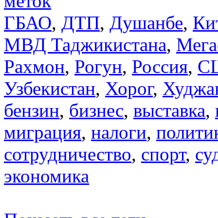
меток
ГБАО
,
ДТП
,
Душанбе
,
Ки
МВД Таджикистана
,
Мега
Рахмон
,
Рогун
,
Россия
,
С
Узбекистан
,
Хорог
,
Худжа
бензин
,
бизнес
,
выставка
,
миграция
,
налоги
,
полити
сотрудничество
,
спорт
,
су
экономика