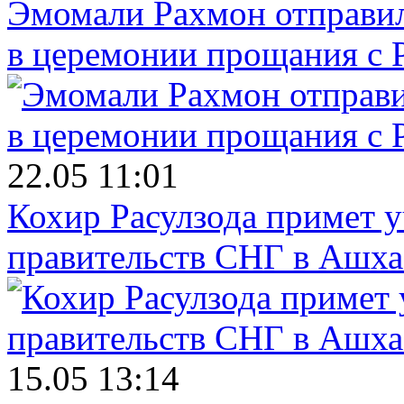
Эмомали Рахмон отправил
в церемонии прощания с 
22.05 11:01
Кохир Расулзода примет у
правительств СНГ в Ашха
15.05 13:14