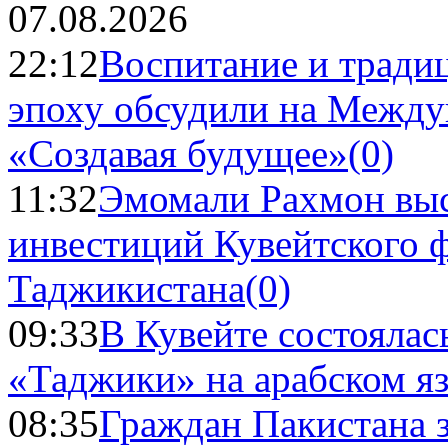
07.08.2026
22:12
Воспитание и тради
эпоху обсудили на Межд
«Создавая будущее»
(0)
11:32
Эмомали Рахмон выс
инвестиций Кувейтского ф
Таджикистана
(0)
09:33
В Кувейте состоялас
«Таджики» на арабском я
08:35
Граждан Пакистана 