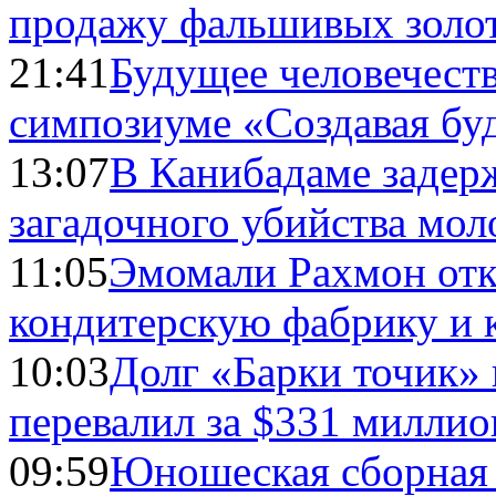
продажу фальшивых золо
21:41
Будущее человечест
симпозиуме «Создавая бу
13:07
В Канибадаме задер
загадочного убийства мо
11:05
Эмомали Рахмон отк
кондитерскую фабрику и 
10:03
Долг «Барки точик»
перевалил за $331 миллио
09:59
Юношеская сборная