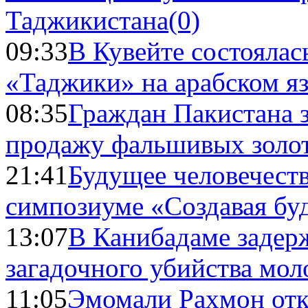
Таджикистана
(0)
09:33
В Кувейте состоялас
«Таджики» на арабском я
08:35
Граждан Пакистана 
продажу фальшивых золо
21:41
Будущее человечест
симпозиуме «Создавая бу
13:07
В Канибадаме задер
загадочного убийства мо
11:05
Эмомали Рахмон отк