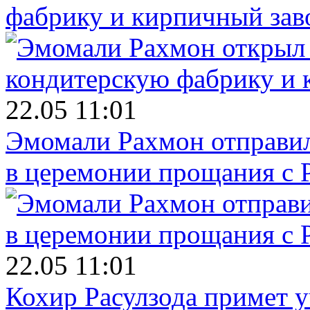
фабрику и кирпичный зав
22.05 11:01
Эмомали Рахмон отправил
в церемонии прощания с 
22.05 11:01
Кохир Расулзода примет у