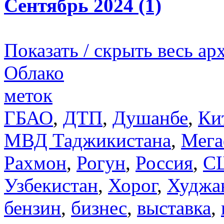
Сентябрь 2024 (1)
Показать / скрыть весь ар
Облако
меток
ГБАО
,
ДТП
,
Душанбе
,
Ки
МВД Таджикистана
,
Мега
Рахмон
,
Рогун
,
Россия
,
С
Узбекистан
,
Хорог
,
Худжа
бензин
,
бизнес
,
выставка
,