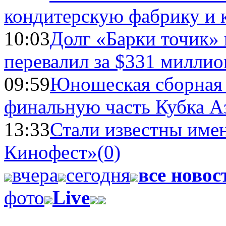
кондитерскую фабрику и 
10:03
Долг «Барки точик»
перевалил за $331 миллио
09:59
Юношеская сборная
финальную часть Кубка А
13:33
Стали известны имен
Кинофест»
(0)
вчера
сегодня
все новос
фото
Live