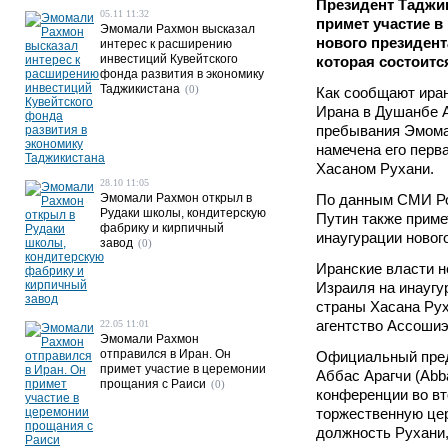
Президент Таджи
05.11 11:32
примет участие в
Эмомали Рахмон высказал
нового президент
интерес к расширению
инвестиций Кувейтского
которая состоится
фонда развития в экономику
Таджикистана
(0)
Как сообщают ира
Ирана в Душанбе А
пребывания Эмома
намечена его перв
Хасаном Рухани.
28.10 11:05
Эмомали Рахмон открыл в
По данным СМИ Ро
Рудаки школы, кондитерскую
Путин также приме
фабрику и кирпичный
инаугурации новог
завод
(0)
Иранские власти 
Израиля на инаугу
страны Хасана Рух
агентство Ассошиэ
22.05 11:01
Эмомали Рахмон
отправился в Иран. Он
Официальный пред
примет участие в церемонии
Аббас Арагчи (Abba
прощания с Раиси
(0)
конференции во вт
торжественную це
должность Рухани,