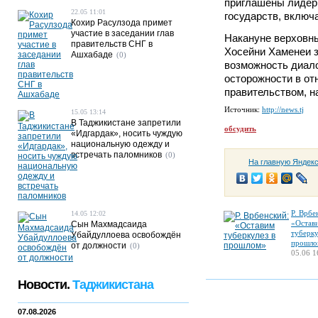
приглашены лидер
22.05 11:01
государств, включ
Кохир Расулзода примет
участие в заседании глав
Накануне верховн
правительств СНГ в
Хосейни Хаменеи з
Ашхабаде
(0)
возможность диало
осторожности в от
правительством, н
Источник:
http://news.tj
15.05 13:14
В Таджикистане запретили
обсудить
«Идгардак», носить чуждую
национальную одежду и
встречать паломников
(0)
На главную Яндек
Р. Врбе
14.05 12:02
«Остав
Сын Махмадсаида
туберку
Убайдуллоева освобождён
прошло
от должности
(0)
05.06 1
Новости.
Таджикистана
07.08.2026