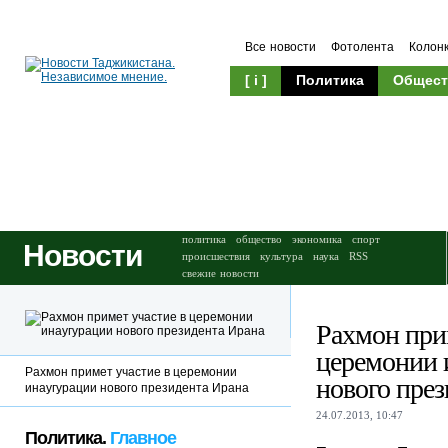
Все новости
Фотолента
Колон
[ i ]
Политика
Общест
Происшествия
Культура
политика
общество
экономика
спорт
Новости
происшествия
культура
наука
RSS
свежие новости
Рахмон при
церемонии 
Рахмон примет участие в церемонии
нового през
инаугурации нового президента Ирана
24.07.2013, 10:47
Политика.
Главное