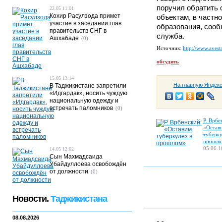
поручил обратить
22.05 11:01
Кохир Расулзода примет
объектам, в част
участие в заседании глав
образования, сооб
правительств СНГ в
служба.
Ашхабаде
(0)
Источник:
http://www.avesta
обсудить
15.05 13:14
На главную Яндек
В Таджикистане запретили
«Идгардак», носить чуждую
национальную одежду и
встречать паломников
(0)
Р. Врбе
«Остав
туберку
прошло
05.06 1
14.05 12:02
Сын Махмадсаида
Убайдуллоева освобождён
от должности
(0)
Новости.
Таджикистана
08.08.2026