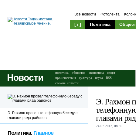
Все новости
Фотолента
Колон
[ i ]
Политика
Общест
Происшествия
Культура
политика
общество
экономика
спорт
Новости
происшествия
культура
наука
RSS
свежие новости
Э. Рахмон 
телефонную
Э. Рахмон провел телефонную беседу с
главами ряд
главами ряда районов
24.07.2013, 08:30
Политика.
Главное