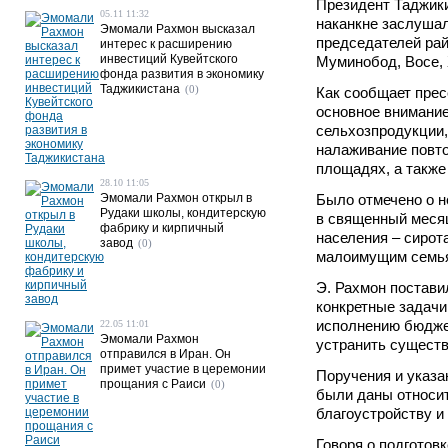
Президент Таджик
05.11 11:32
наканкне заслуша
Эмомали Рахмон высказал
председателей рай
интерес к расширению
инвестиций Кувейтского
Муминобод, Восе, 
фонда развития в экономику
Таджикистана
(0)
Как сообщает прес
основное внимани
сельхозпродукции,
налаживание повто
площадях, а также
28.10 11:05
Эмомали Рахмон открыл в
Было отмечено о 
Рудаки школы, кондитерскую
в священный меся
фабрику и кирпичный
населения – сирот
завод
(0)
малоимущим семь
Э. Рахмон постави
конкретные задачи
исполнению бюдже
22.05 11:01
Эмомали Рахмон
устранить сущест
отправился в Иран. Он
примет участие в церемонии
Поручения и указа
прощания с Раиси
(0)
были даны относит
благоустройству и
Говоря о подготовк