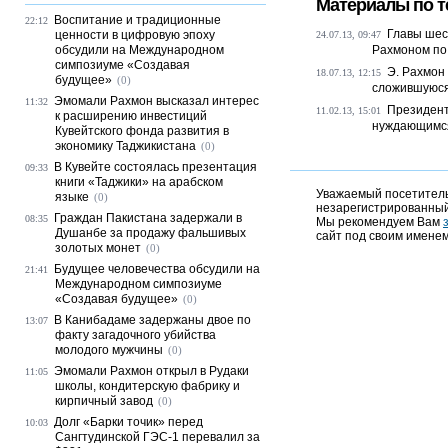
Материалы по т
Воспитание и традиционные
22:12
Главы шес
ценности в цифровую эпоху
24.07.13, 09:47
обсудили на Международном
Рахмоном по
симпозиуме «Создавая
Э. Рахмон
18.07.13, 12:15
будущее»
(0)
сложившуюся
Эмомали Рахмон высказал интерес
11:32
Президент
11.02.13, 15:01
к расширению инвестиций
нуждающимс
Кувейтского фонда развития в
экономику Таджикистана
(0)
В Кувейте состоялась презентация
09:33
книги «Таджики» на арабском
Уважаемый посетитель,
языке
(0)
незарегистрированный
Граждан Пакистана задержали в
08:35
Мы рекомендуем Вам
Душанбе за продажу фальшивых
сайт под своим именем
золотых монет
(0)
Будущее человечества обсудили на
21:41
Международном симпозиуме
«Создавая будущее»
(0)
В Канибадаме задержаны двое по
13:07
факту загадочного убийства
молодого мужчины
(0)
Эмомали Рахмон открыл в Рудаки
11:05
школы, кондитерскую фабрику и
кирпичный завод
(0)
Долг «Барки точик» перед
10:03
Сангтудинской ГЭС-1 перевалил за