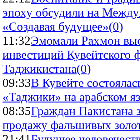
эпоху обсудили на Межд
«Создавая будущее»
(0)
11:32
Эмомали Рахмон выс
инвестиций Кувейтского ф
Таджикистана
(0)
09:33
В Кувейте состоялас
«Таджики» на арабском я
08:35
Граждан Пакистана 
продажу фальшивых золо
21:41
Будущее человечест