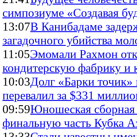
симпозиуме «Создавая бу
13:07
В Канибадаме задер
загадочного убийства мо
11:05
Эмомали Рахмон отк
кондитерскую фабрику и 
10:03
Долг «Барки точик»
перевалил за $331 миллио
09:59
Юношеская сборная
финальную часть Кубка А
13:33
Стали известны имен