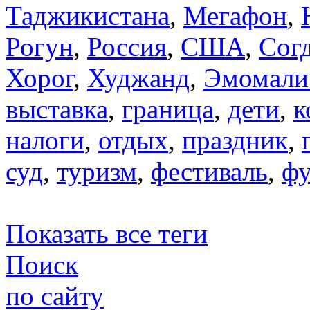
Таджикистана
,
Мегафон
,
Рогун
,
Россия
,
США
,
Сог
Хорог
,
Худжанд
,
Эмомали
выставка
,
граница
,
дети
,
к
налоги
,
отдых
,
праздник
,
суд
,
туризм
,
фестиваль
,
фу
Показать все теги
Поиск
по сайту