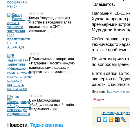
Т.Мамытов.
Напомним, 10-11 и
22.05 11:01
Кохир Расулзода примет
Худжанд прошла р
участие в заседании глав
премьер-министро
правительств СНГ в
Муродали Алимард
Ашхабаде
(0)
Собеседники затро
технического хара
а также проблемны
15.05 13:14
По итогам принято
В Таджикистане запретили
«Идгардак», носить чуждую
по вопросам грани
национальную одежду и
встречать паломников
(0)
В этой связи 15 т
экспертов из Тадж
работы с кыргызс
Источник:
http://www.avesta
14.05 12:02
обсудить
Сын Махмадсаида
Убайдуллоева освобождён
от должности
(0)
На главную Яндек
Новости.
Таджикистана