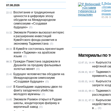
Р. Врбе
07.08.2026
«Остав
туберку
Воспитание и традиционные
22:12
прошло
ценности в цифровую эпоху
05.06 1
обсудили на Международном
симпозиуме «Создавая
будущее»
(0)
Эмомали Рахмон высказал интерес
11:32
к расширению инвестиций
Кувейтского фонда развития в
экономику Таджикистана
(0)
В Кувейте состоялась презентация
09:33
книги «Таджики» на арабском
Материалы по т
языке
(0)
Граждан Пакистана задержали в
08:35
Кыргызста
12.07.13, 14:44
Душанбе за продажу фальшивых
нефтяной скв
золотых монет
(0)
Таджикист
25.04.13, 10:17
Будущее человечества обсудили на
21:41
применять ор
Международном симпозиуме
Кыргызста
«Создавая будущее»
(0)
15.03.13, 14:02
запрете хозд
В Канибадаме задержаны двое по
13:07
факту загадочного убийства
Таджикист
14.03.13, 09:13
молодого мужчины
(0)
расследовать
Эмомали Рахмон открыл в Рудаки
11:05
Кыргызски
20.11.12, 07:22
школы, кондитерскую фабрику и
недействите
кирпичный завод
(0)
в ...
(0)