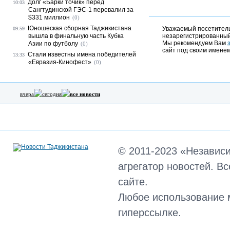
Долг «Барки точик» перед
10:03
Сангтудинской ГЭС-1 перевалил за
$331 миллион
(0)
Юношеская сборная Таджикистана
Уважаемый посетитель,
09:59
вышла в финальную часть Кубка
незарегистрированный
Мы рекомендуем Вам
Азии по футболу
(0)
сайт под своим именем
Стали известны имена победителей
13:33
«Евразия-Кинофест»
(0)
вчера
сегодня
все новости
© 2011-2023 «Независ
агрегатор новостей. В
сайте.
Любое использование 
гиперссылке.