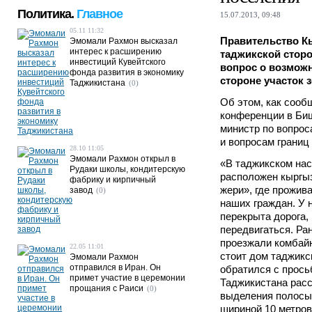
Политика.
Главное
15.07.2013, 09:48
05.11 11:32
Правительство К
Эмомали Рахмон высказал
интерес к расширению
таджикской сторо
инвестиций Кувейтского
вопрос о возмож
фонда развития в экономику
стороне участок 
Таджикистана
(0)
Об этом, как сооб
конференции в Биш
министр по вопрос
и вопросам границ
28.10 11:05
Эмомали Рахмон открыл в
«В таджикском на
Рудаки школы, кондитерскую
расположен кыргы
фабрику и кирпичный
жери», где прожив
завод
(0)
наших граждан. У н
перекрыта дорога,
передвигаться. Ра
проезжали комбайн
22.05 11:01
стоит дом таджикс
Эмомали Рахмон
отправился в Иран. Он
обратился с прось
примет участие в церемонии
Таджикистана расс
прощания с Раиси
(0)
выделения полосы 
шириной 10 метров