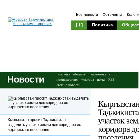
Все новости
Фотолента
Колон
[ i ]
Политика
Общест
Происшествия
Культура
политика
общество
экономика
спорт
Новости
происшествия
культура
наука
RSS
свежие новости
Кыргызстан
Таджикиста
участок зем
Кыргызстан просит Таджикистан
выделить участок земли для коридора до
коридора д
кыргызского поселения
поселения