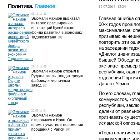
Политика.
Главное
12.07.2013, 15:24
05.11 11:32
Главная ошибка о
Эмомали Рахмон высказал
интерес к расширению
90-х годов прошло
инвестиций Кувейтского
максимализме, спе
фонда развития в экономику
призываю нынешню
Таджикистана
(0)
повторить эти оши
на заседании тадж
«Диалог цивилизац
бывшей Объединен
экс-вице-премьер 
28.10 11:05
Эмомали Рахмон открыл в
республики, один 
Рудаки школы, кондитерскую
отделения Партии
фабрику и кирпичный
Давлат Усмон.
завод
(0)
По его словам, гл
коммунистов, кото
республики, заклю
далеки от реально
22.05 11:01
Эмомали Рахмон
признавать сущест
отправился в Иран. Он
исламской оппозиц
примет участие в церемонии
прощания с Раиси
(0)
«Тогда политическ
низком уровне, и 