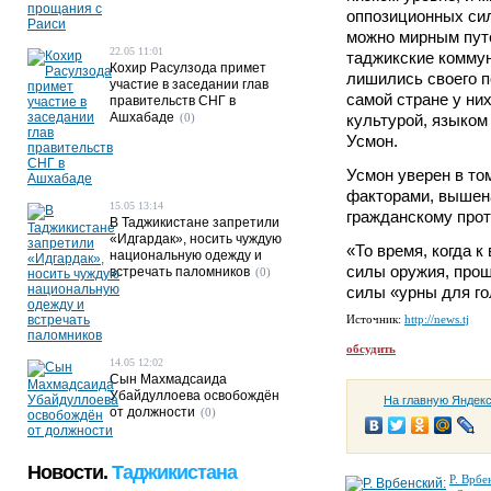
оппозиционных сил
можно мирным путе
22.05 11:01
таджикские коммун
Кохир Расулзода примет
лишились своего п
участие в заседании глав
самой стране у ни
правительств СНГ в
Ашхабаде
(0)
культурой, языком 
Усмон.
Усмон уверен в то
факторами, вышен
15.05 13:14
гражданскому прот
В Таджикистане запретили
«Идгардак», носить чуждую
«То время, когда 
национальную одежду и
силы оружия, прош
встречать паломников
(0)
силы «урны для го
Источник:
http://news.tj
обсудить
14.05 12:02
Сын Махмадсаида
Убайдуллоева освобождён
На главную Яндек
от должности
(0)
Новости.
Таджикистана
Р. Врбе