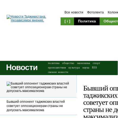
Все новости
Фотолента
Колон
[ i ]
Политика
Общест
Происшествия
Культура
политика
общество
экономика
спорт
Новости
происшествия
культура
наука
RSS
свежие новости
Бывший оп
таджикских
советует о
Бывший оппонент таджикских властей
советует оппозиционерам страны не
страны не д
допускать максимализма
максимализ