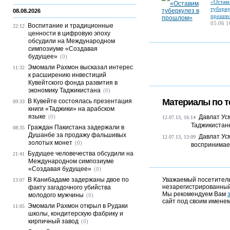
«Остав
туберку
08.08.2026
прошло
05.06 1
Воспитание и традиционные
22:12
ценности в цифровую эпоху
обсудили на Международном
симпозиуме «Создавая
будущее»
(0)
Эмомали Рахмон высказал интерес
11:32
к расширению инвестиций
Кувейтского фонда развития в
экономику Таджикистана
(0)
Материалы по т
В Кувейте состоялась презентация
09:33
книги «Таджики» на арабском
языке
(0)
Давлат Усм
12.07.13, 16:14
Таджикистане
Граждан Пакистана задержали в
08:35
Душанбе за продажу фальшивых
Давлат Ус
12.07.13, 13:09
золотых монет
(0)
воспринимает
Будущее человечества обсудили на
21:41
Международном симпозиуме
«Создавая будущее»
(0)
В Канибадаме задержаны двое по
Уважаемый посетитель,
13:07
незарегистрированный
факту загадочного убийства
Мы рекомендуем Вам
молодого мужчины
(0)
сайт под своим именем
Эмомали Рахмон открыл в Рудаки
11:05
школы, кондитерскую фабрику и
кирпичный завод
(0)