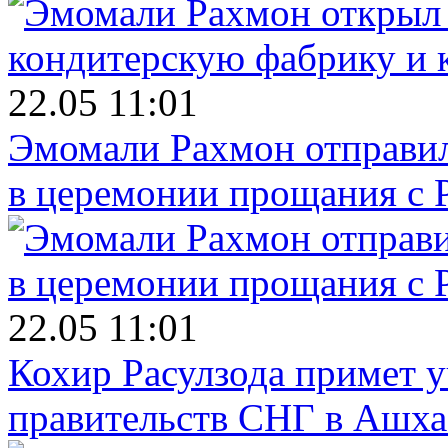
22.05 11:01
Эмомали Рахмон отправил
в церемонии прощания с 
22.05 11:01
Кохир Расулзода примет у
правительств СНГ в Ашха