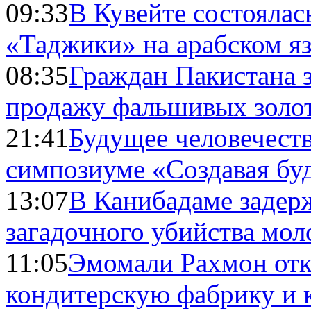
09:33
В Кувейте состоялас
«Таджики» на арабском я
08:35
Граждан Пакистана 
продажу фальшивых золо
21:41
Будущее человечест
симпозиуме «Создавая бу
13:07
В Канибадаме задер
загадочного убийства мо
11:05
Эмомали Рахмон отк
кондитерскую фабрику и 