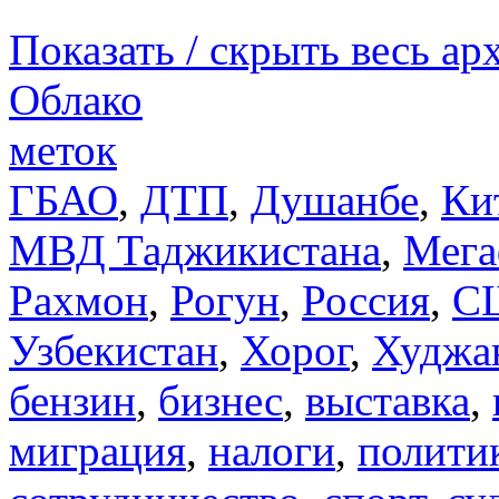
Показать / скрыть весь ар
Облако
меток
ГБАО
,
ДТП
,
Душанбе
,
Ки
МВД Таджикистана
,
Мега
Рахмон
,
Рогун
,
Россия
,
С
Узбекистан
,
Хорог
,
Худжа
бензин
,
бизнес
,
выставка
,
миграция
,
налоги
,
полити