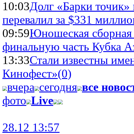
10:03
Долг «Барки точик»
перевалил за $331 миллио
09:59
Юношеская сборная
финальную часть Кубка А
13:33
Стали известны имен
Кинофест»
(0)
вчера
сегодня
все новос
фото
Live
28.12 13:57