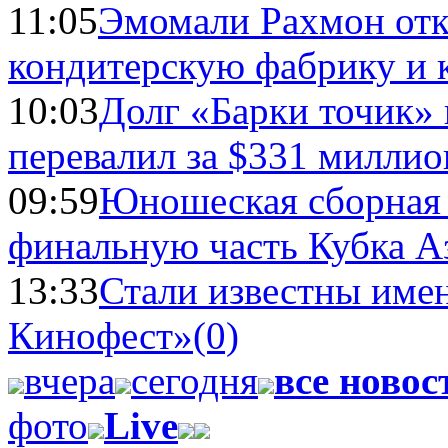
11:05
Эмомали Рахмон отк
кондитерскую фабрику и 
10:03
Долг «Барки точик»
перевалил за $331 миллио
09:59
Юношеская сборная
финальную часть Кубка А
13:33
Стали известны имен
Кинофест»
(0)
вчера
сегодня
все новос
фото
Live