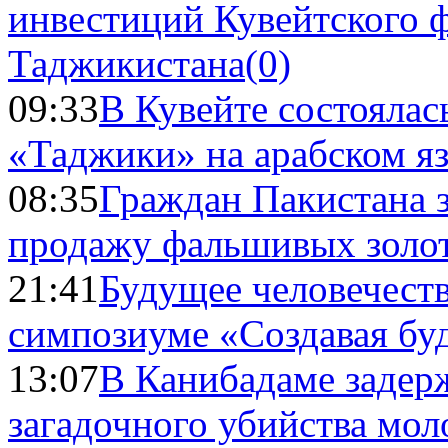
инвестиций Кувейтского ф
Таджикистана
(0)
09:33
В Кувейте состоялас
«Таджики» на арабском я
08:35
Граждан Пакистана 
продажу фальшивых золо
21:41
Будущее человечест
симпозиуме «Создавая бу
13:07
В Канибадаме задер
загадочного убийства мо