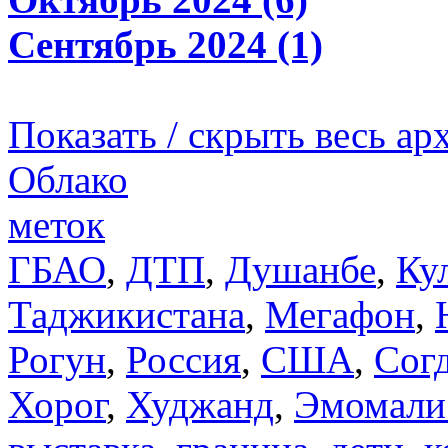
Сентябрь 2024 (1)
Показать / скрыть весь ар
Облако
меток
ГБАО
,
ДТП
,
Душанбе
,
Ку
Таджикистана
,
Мегафон
,
Рогун
,
Россия
,
США
,
Сог
Хорог
,
Худжанд
,
Эмомали